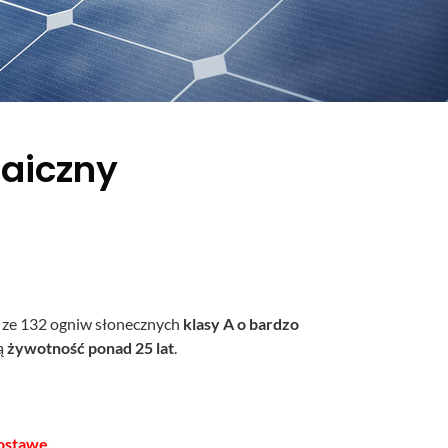
taiczny
 ze 132 ogniw słonecznych
klasy A o bardzo
ją
żywotność ponad 25 lat
.
ostawę.