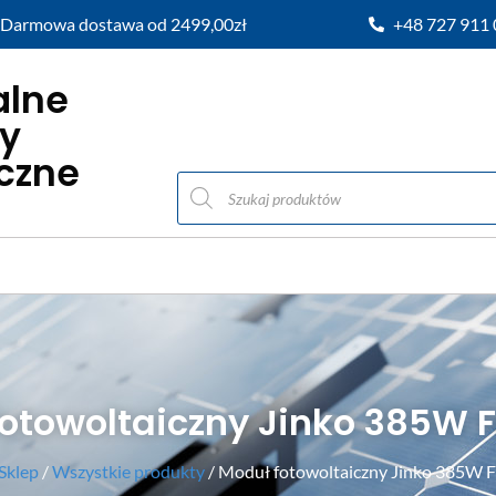
Darmowa dostawa od 2499,00zł
+48 727 911
alne
y
iczne
otowoltaiczny Jinko 385W 
Sklep
/
Wszystkie produkty
/ Moduł fotowoltaiczny Jinko 385W 