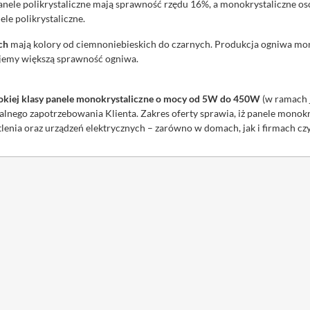
nele polikrystaliczne mają sprawność rzędu 16%, a monokrystaliczne os
ele polikrystaliczne.
ch
mają kolory od ciemnoniebieskich do czarnych. Produkcja ogniwa mo
ujemy większą sprawność ogniwa.
okiej klasy panele monokrystaliczne o mocy od 5W do 450W
(w ramach 
alnego zapotrzebowania Klienta. Zakres oferty sprawia, iż panele monokr
tlenia oraz urządzeń elektrycznych – zarówno w domach, jak i firmach cz