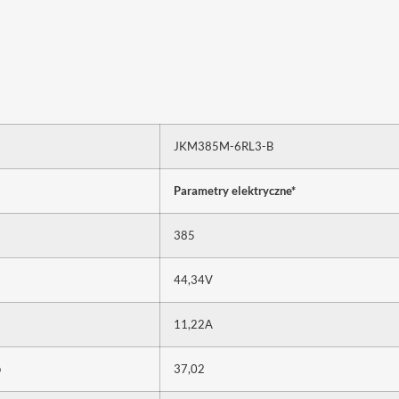
JKM385M-6RL3-B
Parametry elektryczne*
385
44,34V
11,22A
p
37,02