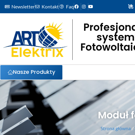
Newsletter
Kontakt
Faq
Profesjon
system
Fotowolta
Nasze Produkty
Moduł f
Strona główna
/