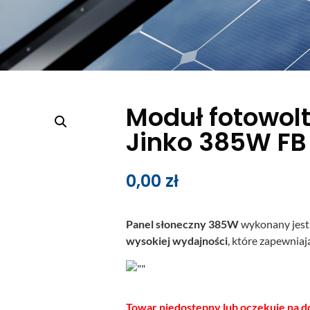
Moduł fotowol
Jinko 385W FB
0,00
zł
Panel słoneczny 385W
wykonany jest
wysokiej wydajności
, które zapewnia
Towar niedostępny lub oczekuje na d