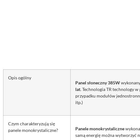
Opis ogólny
Panel słoneczny 385W
wykonany 
lat
. Technologia TR technology w
przypadku modułów jednostronnyc
itp.)
Czym charakteryzują się
Panele monokrystaliczne
wykonan
panele monokrystaliczne?
samą energię można wytworzyć n