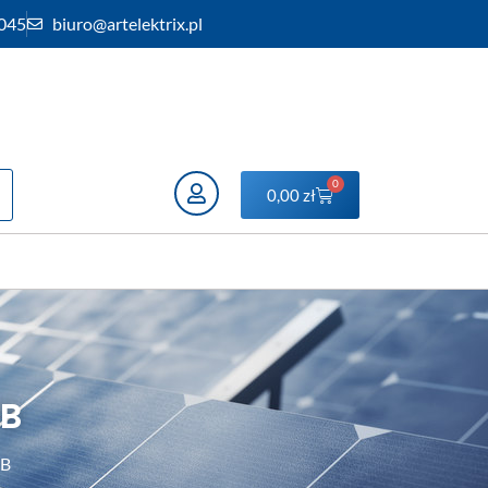
 045
biuro@artelektrix.pl
0
0,00
zł
FB
FB