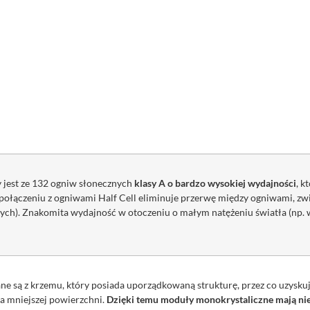
jest ze 132 ogniw słonecznych
klasy A o bardzo wysokiej wydajności
, k
 połączeniu z ogniwami Half Cell eliminuje przerwę między ogniwami, 
h). Znakomita wydajność w otoczeniu o małym natężeniu światła (np. 
e są z krzemu, który posiada uporządkowaną strukturę, przez co uzyskuj
a mniejszej powierzchni.
Dzięki temu moduły monokrystaliczne mają nie