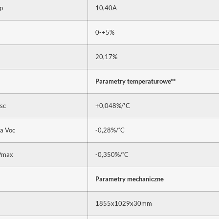
p
10,40A
0-+5%
20,17%
Parametry temperaturowe**
◦
sc
+0,048%/
C
◦
a Voc
-0,28%/
C
◦
Pmax
-0,350%/
C
Parametry mechaniczne
1855x1029x30mm