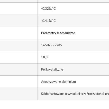
◦
-0,32%/
C
◦
-0,41%/
C
Parametry mechaniczne
1650x992x35
18,8
Polikrystaliczne
Anodyzowane aluminium
Szkło hartowane o wysokiej przeźroczystości, 