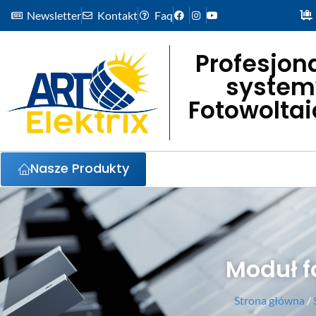
Newsletter
Kontakt
Faq
Profesjon
system
Fotowolta
Nasze Produkty
Moduł f
Strona główna
/