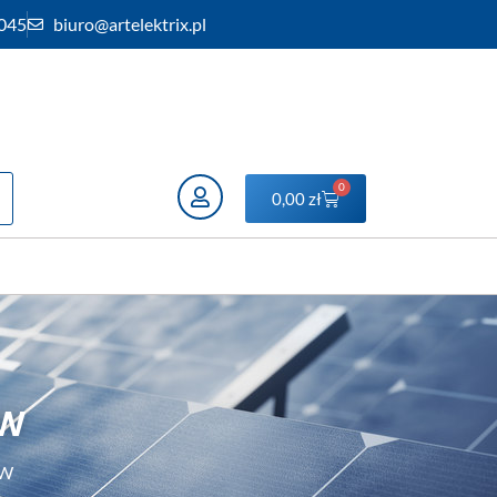
 045
biuro@artelektrix.pl
0
0,00
zł
0W
0W