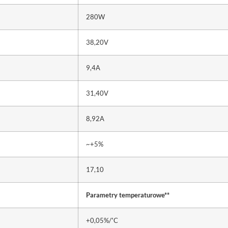
280W
38,20V
9,4A
31,40V
8,92A
~+5%
17,10
Parametry temperaturowe**
◦
+0,05%/
C