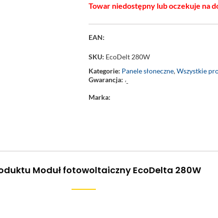
Towar niedostępny lub oczekuje na d
EAN:
SKU:
EcoDelt 280W
Kategorie:
Panele słoneczne
,
Wszystkie pr
Gwarancja:
‘-
Marka:
roduktu Moduł fotowoltaiczny EcoDelta 280W