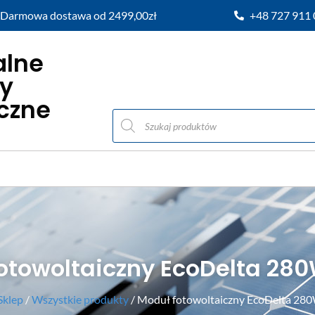
Darmowa dostawa od 2499,00zł
+48 727 911
alne
y
iczne
otowoltaiczny EcoDelta 28
Sklep
/
Wszystkie produkty
/ Moduł fotowoltaiczny EcoDelta 28