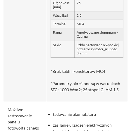
Głębokość
25
[mm]
Waga [kg]
2,5
Terminal
MC4
Rama
Anodyzowane aluminium –
Czarna
Szkło
Szkło hartowane o wysokiej
przeźroczystości, grubość
3,2mm
*Brak kabli i konektorów MC4
*Parametry określone są w warunkach
STC: 1000 W/m2; 25 stopni C; AM 1,5.
Możliwe
ładowanie akumulatora
zastosowanie
panelu
zasilanie urządzeń elektrycznych
fotowoltaicznego