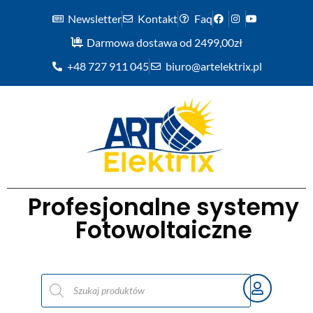
Newsletter
Kontakt
Faq
Darmowa dostawa od 2499,00zł
+48 727 911 045
biuro@artelektrix.pl
Profesjonalne systemy
Fotowoltaiczne