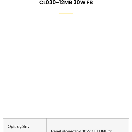
CL030-12MB 30W FB
Opis ogólny
Panel słoneczny 30W CELLINE
to