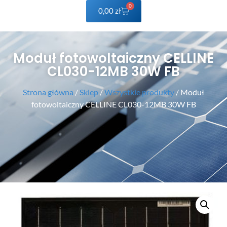
0
0,00
zł
Moduł fotowoltaiczny CELLINE
CL030-12MB 30W FB
Strona główna
/
Sklep
/
Wszystkie produkty
/ Moduł
fotowoltaiczny CELLINE CL030-12MB 30W FB