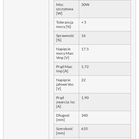
Moc
30W
szczytowa
[W]
Tolerancja
+ 5
mocy [%]
Sprawność
16
[%]
Napięcie
17,5
mocy Max:
Vmp [V]
Prąd Max:
1,72
Imp [A]
Napięcie
22
jałowe Voc
[V]
Prąd
1,90
zwarcia: Isc
[A]
Długość
340
[mm]
Szerokość
635
[mm]