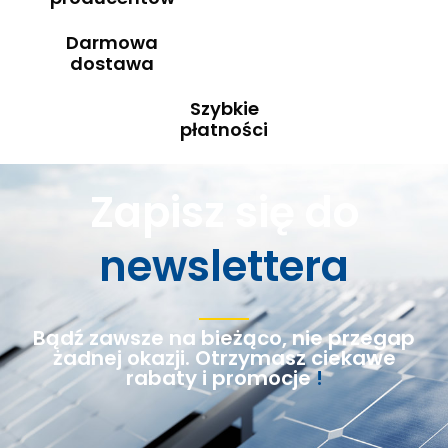
Darmowa
dostawa
Szybkie
płatności
Zapisz się do
newslettera
Bądź zawsze na bieżąco, nie przegap
żadnej okazji. Otrzymasz ciekawe
rabaty i promocje
!