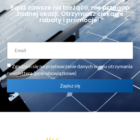
Bądź zawsze na bieżąco, nie przegap
żadnej okazji. Otrzymasz ciekawe
rabaty i promocje
!
Zgadzam się na przetwarzanie danych w celu otrzymania
newslettera (pole obowiązkowe)
Zapisz się