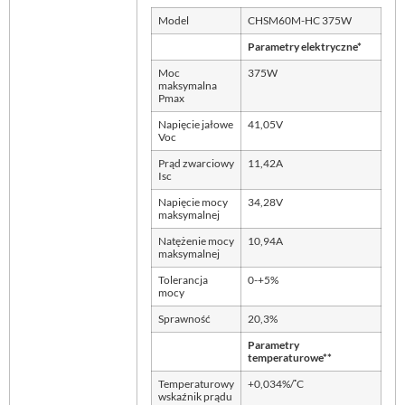
Model
CHSM60M-HC 375W
Parametry elektryczne*
Moc
375W
maksymalna
Pmax
Napięcie jałowe
41,05V
Voc
Prąd zwarciowy
11,42A
Isc
Napięcie mocy
34,28V
maksymalnej
Natężenie mocy
10,94A
maksymalnej
Tolerancja
0-+5%
mocy
Sprawność
20,3%
Parametry
temperaturowe**
◦
Temperaturowy
+0,034%/
C
wskaźnik prądu