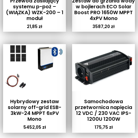
Przewód zasilający
Zestaw do grzania wody
systemu p-poż –
w bojlerach ECO Solar
(WIĄZKA) WZK-200 – 1
Boost PRO 1650W MPPT
moduł
4xPV Mono
21,85
zł
3587,20
zł
Hybrydowy zestaw
Samochodowa
solarny off-grid ESB-
przetwornica napięcia
3kW-24 MPPT 6xPV
12 VDC / 230 VAC IPS-
Mono
1200U 1200W
5452,05
zł
175,75
zł