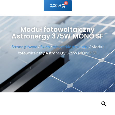
0
0,00
zł
Moduł fotowoltaiczny
Astronergy 375W MONO SF
Strona główna
/
Sklep
/
Wszystkie produkty
/ Moduł
fotowoltaiczny Astronergy 375W MONO SF