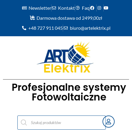
Newsletter
Kontakt
Faq
Darmowa dostawa od 2499,00zł
+48 727 911 045
biuro@artelektrix.pl
Profesjonalne systemy
Fotowoltaiczne