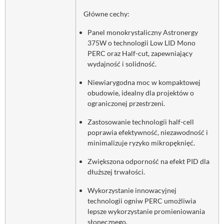
Główne cechy:
Panel monokrystaliczny Astronergy
375W o technologii Low LID Mono
PERC oraz Half-cut, zapewniający
wydajność i solidność.
Niewiarygodna moc w kompaktowej
obudowie, idealny dla projektów o
ograniczonej przestrzeni.
Zastosowanie technologii half-cell
poprawia efektywność, niezawodność i
minimalizuje ryzyko mikropęknięć.
Zwiększona odporność na efekt PID dla
dłuższej trwałości.
Wykorzystanie innowacyjnej
technologii ogniw PERC umożliwia
lepsze wykorzystanie promieniowania
słonecznego.