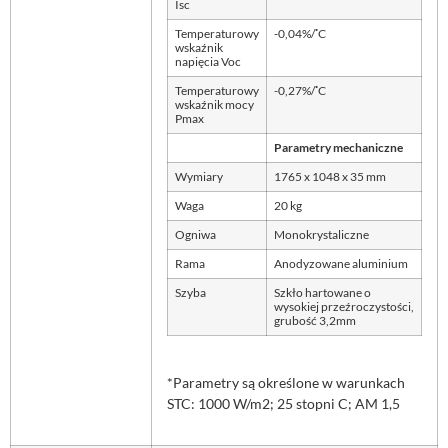
Isc
◦
Temperaturowy
-0,04%/
C
wskaźnik
napięcia Voc
◦
Temperaturowy
-0,27%/
C
wskaźnik mocy
Pmax
Parametry mechaniczne
Wymiary
1765 x 1048 x 35 mm
Waga
20 kg
Ogniwa
Monokrystaliczne
Rama
Anodyzowane aluminium
Szyba
Szkło hartowane o
wysokiej przeźroczystości,
grubość 3,2mm
*Parametry są określone w warunkach
STC: 1000 W/m2; 25 stopni C; AM 1,5