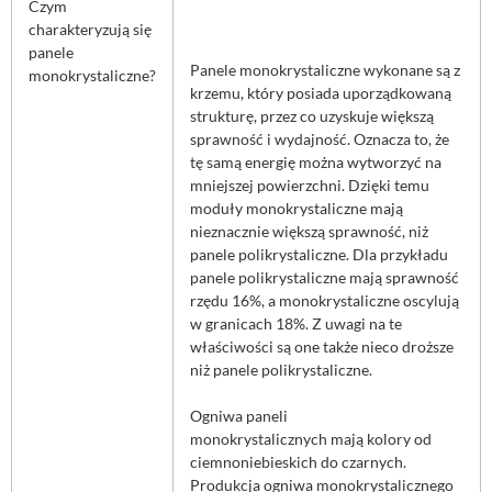
Czym
charakteryzują się
panele
Panele monokrystaliczne wykonane są z
monokrystaliczne?
krzemu, który posiada uporządkowaną
strukturę, przez co uzyskuje większą
sprawność i wydajność. Oznacza to, że
tę samą energię można wytworzyć na
mniejszej powierzchni. Dzięki temu
moduły monokrystaliczne mają
nieznacznie większą sprawność, niż
panele polikrystaliczne. Dla przykładu
panele polikrystaliczne mają sprawność
rzędu 16%, a monokrystaliczne oscylują
w granicach 18%. Z uwagi na te
właściwości są one także nieco droższe
niż panele polikrystaliczne.
Ogniwa paneli
monokrystalicznych mają kolory od
ciemnoniebieskich do czarnych.
Produkcja ogniwa monokrystalicznego