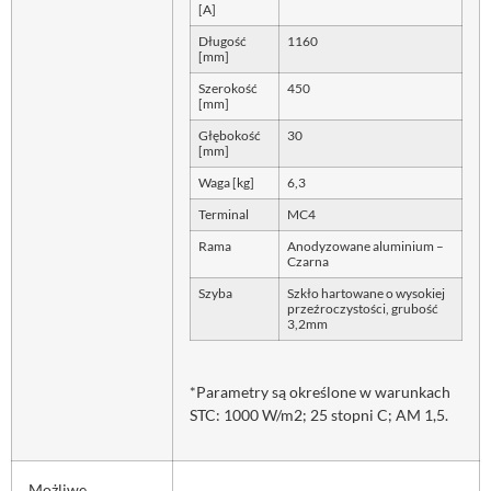
[A]
Długość
1160
[mm]
Szerokość
450
[mm]
Głębokość
30
[mm]
Waga [kg]
6,3
Terminal
MC4
Rama
Anodyzowane aluminium –
Czarna
Szyba
Szkło hartowane o wysokiej
przeźroczystości, grubość
3,2mm
*Parametry są określone w warunkach
STC: 1000 W/m2; 25 stopni C; AM 1,5.
Możliwe