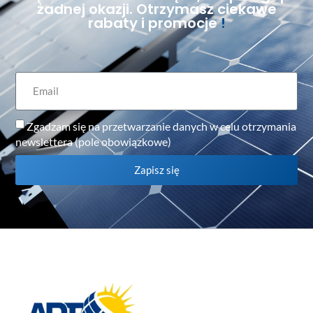
żadnej okazji. Otrzymasz ciekawe
rabaty i promocje
!
Zgadzam się na przetwarzanie danych w celu otrzymania
newslettera (pole obowiązkowe)
Zapisz się