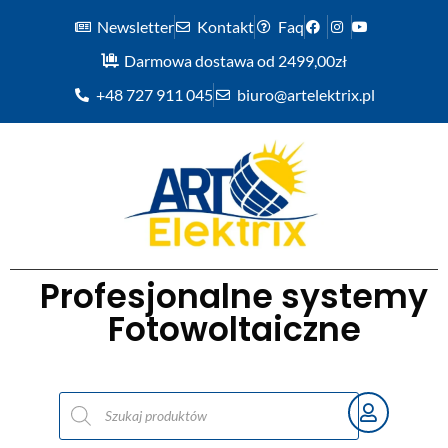
Newsletter
Kontakt
Faq
Darmowa dostawa od 2499,00zł
+48 727 911 045
biuro@artelektrix.pl
Profesjonalne systemy
Fotowoltaiczne