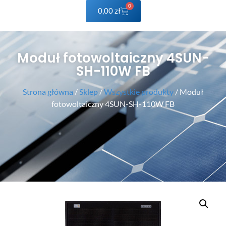
0
0,00
zł
Moduł fotowoltaiczny 4SUN-
SH-110W FB
Strona główna
/
Sklep
/
Wszystkie produkty
/ Moduł
fotowoltaiczny 4SUN-SH-110W FB