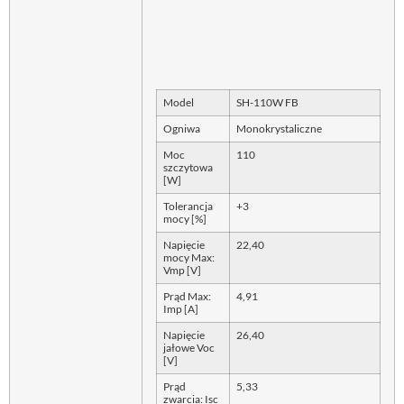
Model
SH-110W FB
Ogniwa
Monokrystaliczne
Moc
110
szczytowa
[W]
Tolerancja
+3
mocy [%]
Napięcie
22,40
mocy Max:
Vmp [V]
Prąd Max:
4,91
Imp [A]
Napięcie
26,40
jałowe Voc
[V]
Prąd
5,33
zwarcia: Isc