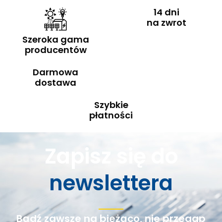
14 dni
na zwrot
Szeroka gama
producentów
Darmowa
dostawa
Szybkie
płatności
Zapisz się do
newslettera
Bądź zawsze na bieżąco, nie przegap