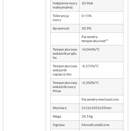
Natężenie mocy
10,96A
maksymalnej
Tolerancja
0-+5%
mocy
Sprawność
20,9%
Parametry
temperaturowe**
◦
Temperaturowy
+0,044%/
C
wskaźnik prądu
Isc
◦
Temperaturowy
-0,272%/
C
wskaźnik
napięcia Voc
◦
Temperaturowy
-0,350%/
C
wskaźnik mocy
Pmax
Parametry mechaniczne
Wymiary
2112x1052x35mm
Waga
24,5 kg
Ogniwa
Monokrystaliczne