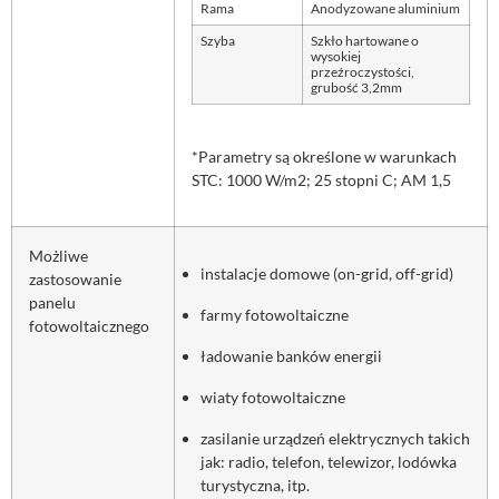
Rama
Anodyzowane aluminium
Szyba
Szkło hartowane o
wysokiej
przeźroczystości,
grubość 3,2mm
*Parametry są określone w warunkach
STC: 1000 W/m2; 25 stopni C; AM 1,5
Możliwe
instalacje domowe (on-grid, off-grid)
zastosowanie
panelu
farmy fotowoltaiczne
fotowoltaicznego
ładowanie banków energii
wiaty fotowoltaiczne
zasilanie urządzeń elektrycznych takich
jak: radio, telefon, telewizor, lodówka
turystyczna, itp.