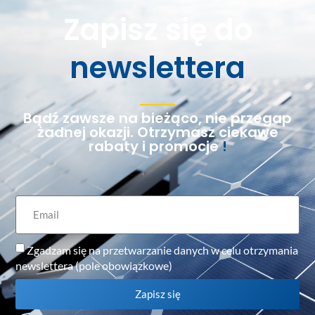
Zapisz się do
newslettera
Bądź zawsze na bieżąco, nie przegap
żadnej okazji. Otrzymasz ciekawe
rabaty i promocje
!
Zgadzam się na przetwarzanie danych w celu otrzymania
newslettera (pole obowiązkowe)
Zapisz się