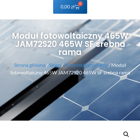
0
0,00
zł
Moduł fotowoltaiczny 465W
JAM72S20 465W SF srebna
rama
Strona główna
/
Sklep
/
Wszystkie produkty
/ Moduł
fotowoltaiczny 465W JAM72S20 465W SF srebna rama