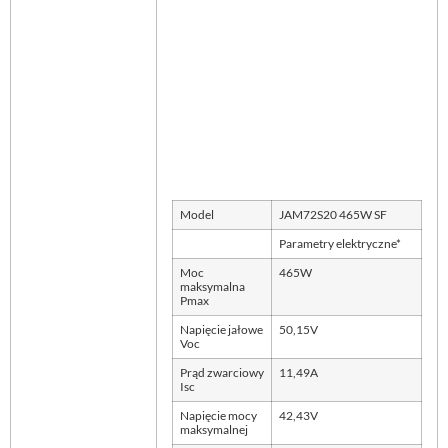
Model
JAM72S20 465W SF
Parametry elektryczne*
Moc
465W
maksymalna
Pmax
Napięcie jałowe
50,15V
Voc
Prąd zwarciowy
11,49A
Isc
Napięcie mocy
42,43V
maksymalnej