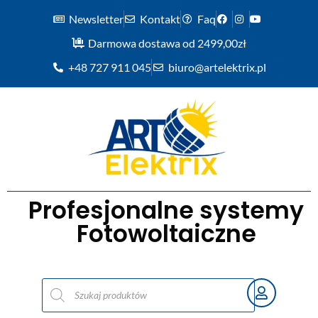
Newsletter
Kontakt
Faq
Darmowa dostawa od 2499,00zł
+48 727 911 045
biuro@artelektrix.pl
Profesjonalne systemy
Fotowoltaiczne