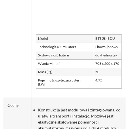
Model
BTS 5K-BDU
Technologia akumulatora
Litowo-jonowy
Skalowalność baterii
do 4 jednostek
Wymiary [mm]
708 x 200 x 170
Masa [kg]
50
Pojemność użyteczna baterii
4.75
[kWh]
Cechy
Konstrukcja jest modułowa i zintegrowana, co
ułatwia transport i instalację. Możliwe jest
elastyczne skalowanie pojemności
akumulatorów, z zakresu od 1 do 4 modułów