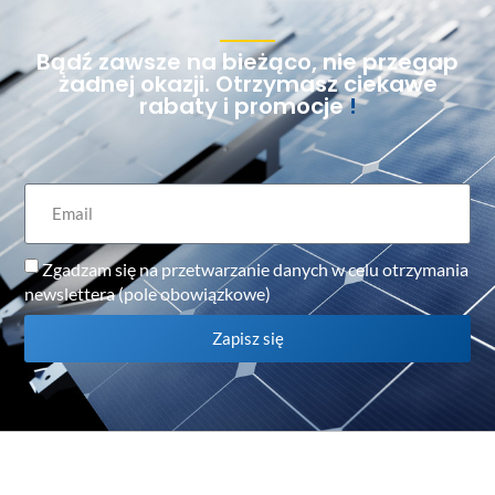
Bądź zawsze na bieżąco, nie przegap
żadnej okazji. Otrzymasz ciekawe
rabaty i promocje
!
Zgadzam się na przetwarzanie danych w celu otrzymania
newslettera (pole obowiązkowe)
Zapisz się