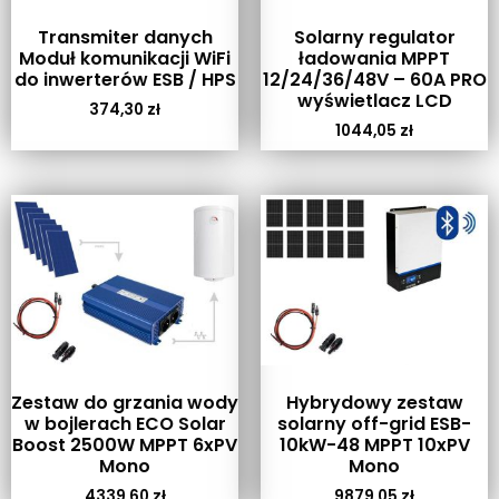
Transmiter danych
Solarny regulator
Moduł komunikacji WiFi
ładowania MPPT
do inwerterów ESB / HPS
12/24/36/48V – 60A PRO
wyświetlacz LCD
374,30
zł
1044,05
zł
Zestaw do grzania wody
Hybrydowy zestaw
w bojlerach ECO Solar
solarny off-grid ESB-
Boost 2500W MPPT 6xPV
10kW-48 MPPT 10xPV
Mono
Mono
4339,60
zł
9879,05
zł