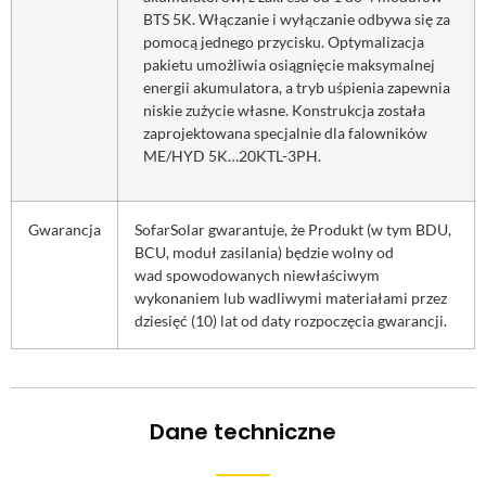
BTS 5K. Włączanie i wyłączanie odbywa się za
pomocą jednego przycisku. Optymalizacja
pakietu umożliwia osiągnięcie maksymalnej
energii akumulatora, a tryb uśpienia zapewnia
niskie zużycie własne. Konstrukcja została
zaprojektowana specjalnie dla falowników
ME/HYD 5K…20KTL-3PH.
Gwarancja
SofarSolar gwarantuje, że Produkt (w tym BDU,
BCU, moduł zasilania) będzie wolny od
wad spowodowanych niewłaściwym
wykonaniem lub wadliwymi materiałami przez
dziesięć (10) lat od daty rozpoczęcia gwarancji.
Dane techniczne