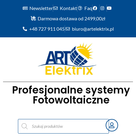
Newsletter
Kontakt
Faq
Darmowa dostawa od 2499,00zł
+48 727 911 045
biuro@artelektrix.pl
Profesjonalne systemy
Fotowoltaiczne