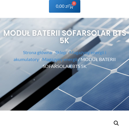
0
0,00
zł
MODUŁ BATERII SOFARSOLAR BTS
5K
Strona główna
/
Sklep
/
Magazyny energii i
akumulatory
/
Magazyny energii
/ MODUŁ BATERII
SOFARSOLAR BTS 5K