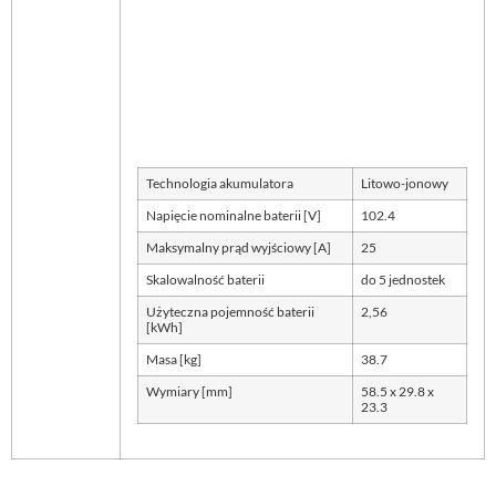
Technologia akumulatora
Litowo-jonowy
Napięcie nominalne baterii [V]
102.4
Maksymalny prąd wyjściowy [A]
25
Skalowalność baterii
do 5 jednostek
Użyteczna pojemność baterii
2,56
[kWh]
Masa [kg]
38.7
Wymiary [mm]
58.5 x 29.8 x
23.3