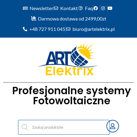
Newsletter
Kontakt
Faq
Darmowa dostawa od 2499,00zł
+48 727 911 045
biuro@artelektrix.pl
Profesjonalne systemy
Fotowoltaiczne