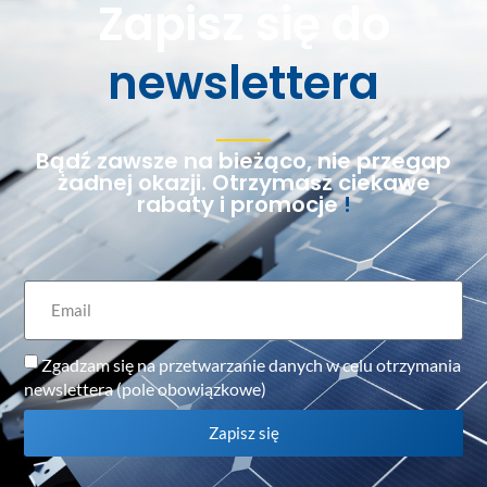
Zapisz się do
newslettera
Bądź zawsze na bieżąco, nie przegap
żadnej okazji. Otrzymasz ciekawe
rabaty i promocje
!
Zgadzam się na przetwarzanie danych w celu otrzymania
newslettera (pole obowiązkowe)
Zapisz się