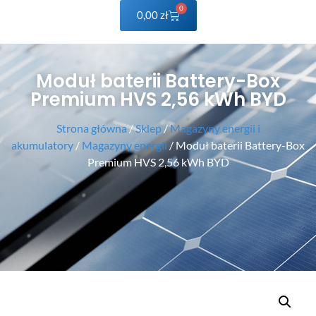
0
0,00
zł
Moduł baterii Battery-Box
Premium HVS 2,56 kWh BYD
Strona główna
/
Sklep
/
Magazyny energii i
akumulatory
/
Magazyny energii
/ Moduł baterii Battery-Box
Premium HVS 2,56 kWh BYD