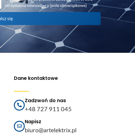
otrzymania newslettera (pole obowiązkowe)
isz się
Dane kontaktowe
Zadzwoń do nas
+48 727 911 045
Napisz
biuro@artelektrix.pl