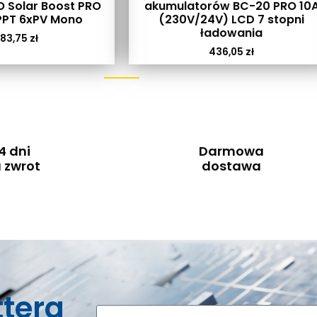
O Solar Boost PRO
akumulatorów BC-20 PRO 10
PT 6xPV Mono
(230V/24V) LCD 7 stopni
ładowania
83,75
zł
436,05
zł
4 dni
Darmowa
 zwrot
dostawa
ttera