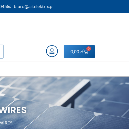
 045
biuro@artelektrix.pl
0
0,00
zł
 WIRES
 WIRES