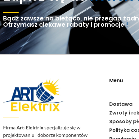
Bądź zawsze na bieżąco, nie przegap żadne
Otrzymasz ciekawe rabaty i promocje
!
Menu
Dostawa
Zwroty i re
Sposoby pł
Firma
Art-Elektrix
specjalizuje się w
Polityka co
projektowaniu i doborze komponentów
Regulamin