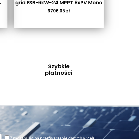
A
grid ESB-6kW-24 MPPT 8xPV Mono
6706,05
zł
Szybkie
płatności
Zgadzam się na przetwarzanie danych w celu