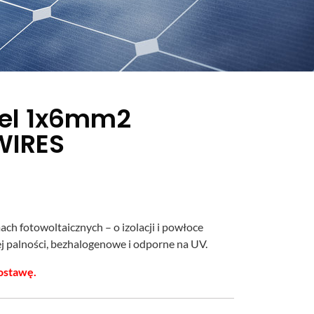
bel 1x6mm2
WIRES
ch fotowoltaicznych – o izolacji i powłoce
ej palności, bezhalogenowe i odporne na UV.
ostawę.