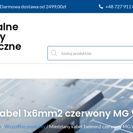
Darmowa dostawa od 2499,00zł
+48 727 911
alne
y
iczne
kabel 1x6mm2 czerwony MG
p
/
Wszystkie produkty
/ Miedziany kabel 1x6mm2 czerwony MG