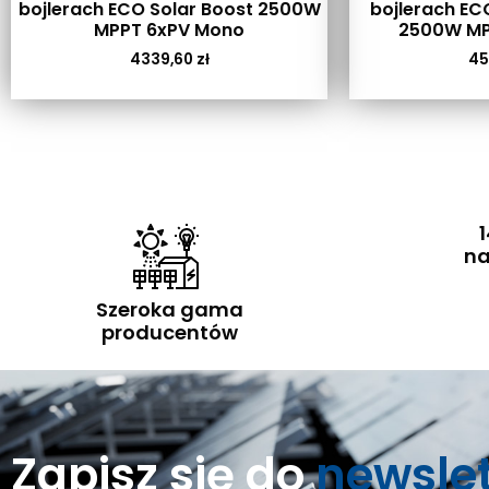
bojlerach ECO Solar Boost 2500W
bojlerach EC
MPPT 6xPV Mono
2500W MP
4339,60
zł
45
1
na
Szeroka gama
producentów
Zapisz się do
newsle