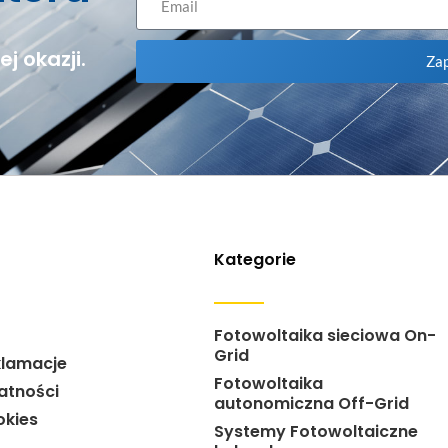
j okazji.
Zap
Kategorie
Fotowoltaika sieciowa On-
Grid
klamacje
Fotowoltaika
atności
autonomiczna Off-Grid
okies
Systemy Fotowoltaiczne