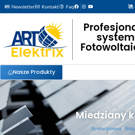
Newsletter
Kontakt
Faq
Profesjon
system
Fotowolta
Nasze Produkty
Miedziany 
Strona główna
/
Skle