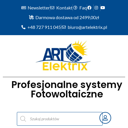
Newsletter
Kontakt
Faq
Darmowa dostawa od 2499,00zł
+48 727 911 045
biuro@artelektrix.pl
Profesjonalne systemy
Fotowoltaiczne