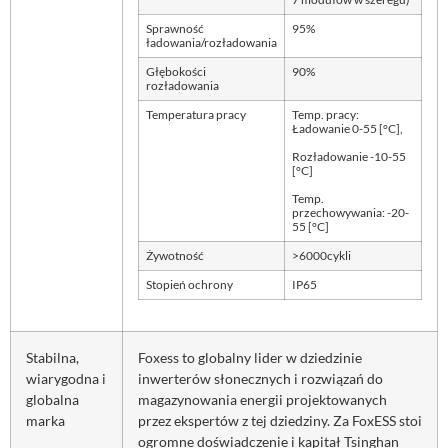
Sprawność
95%
ładowania/rozładowania
Głębokości
90%
rozładowania
Temperatura pracy
Temp. pracy:
Ładowanie 0-55 [°C],
Rozładowanie -10-55
[°C]
Temp.
przechowywania: -20-
55 [°C]
Żywotność
>6000cykli
Stopień ochrony
IP65
Stabilna,
Foxess to globalny lider w dziedzinie
wiarygodna i
inwerterów słonecznych i rozwiązań do
globalna
magazynowania energii projektowanych
marka
przez ekspertów z tej dziedziny. Za FoxESS stoi
ogromne doświadczenie i kapitał Tsinghan