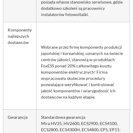
posiada własne stanowisko serwisowe, gdzie
dodatkowo szkoleni są pracownicy
instalatorów fotowoltaiki.
Komponenty
najlepszych
dostawców
Wybrane przez firmę komponenty produkcji
japońskiej i koreańskiej, uznanych na świecie
centrów jakości, stanowią w produktach
FoxESS ponad 20% całkowitego kosztu
komponentów elektrycznych! Firma
wypracowała skuteczne procedury
pozwalające weryfikować i kontrolować
jakość komponentów i wiarygodność ich
dostawców na każdym etapie.
Gwarancja
Standardowa gwarancja
Mira HV25, HV2600, ECS2900, ECS4100,
ECS2800, ECS4300H, ECS4800, EP5, EP11: