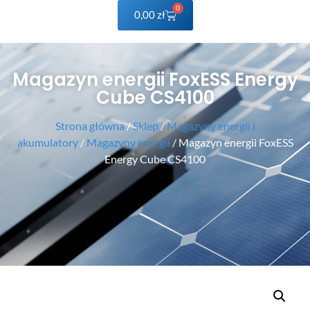
0
0,00
zł
Magazyn energii FoxESS Energy
Cube CS4100
Strona główna
/
Sklep
/
Magazyny energii i
akumulatory
/
Magazyny energii
/ Magazyn energii FoxESS
Energy Cube CS4100