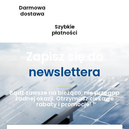
Darmowa
dostawa
Szybkie
płatności
Zapisz się do
newslettera
Bądź zawsze na bieżąco, nie przegap
żadnej okazji. Otrzymasz ciekawe
rabaty i promocje
!