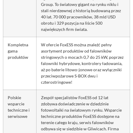
Group. To światowy gigant na rynku niklu i
stali nierdzewnej z historią budowaną przez
40 lat. 70 000 pracowników, 38 mld USD
obrotu i 329 pozycja na liście 500
największych firm świata.
Kompletna
W ofercie FoxESS można znaleźć pełny
gama
asortyment produktów od falowników
produktów
stringowych o mocach 0,7 do 25 kW, poprzez
falowniki hybrydowe, kontrolery ładowania,
aż po baterie litowo-jonowe oraz wyłączniki
przeciwpożarowe S-BOX dwu i
czterostringowe!
Polskie
Zespół specjalistów FoxESS od 12 lat
wsparcie
zdobywa doświadczenie w dziedzinie
techniczne i
fotowoltaiki na światowym rynku. Wsparcie
serwisowe
techniczne produktów FoxESS dostępne na
terenie całego kraju, serwis falowników
odbywa się w siedzibie w Gliwicach. Firma