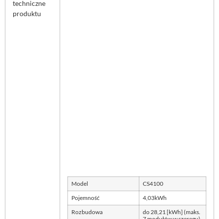
techniczne
produktu
Model
CS4100
Pojemność
4,03kWh
Rozbudowa
do 28,21 [kWh] (maks.
7 modułów w szeregu)