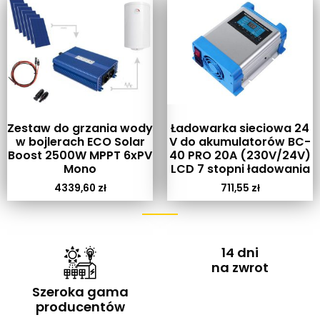
Zestaw do grzania wody
Ładowarka sieciowa 24
w bojlerach ECO Solar
V do akumulatorów BC-
Boost 2500W MPPT 6xPV
40 PRO 20A (230V/24V)
Mono
LCD 7 stopni ładowania
4339,60
zł
711,55
zł
14 dni
na zwrot
Szeroka gama
producentów