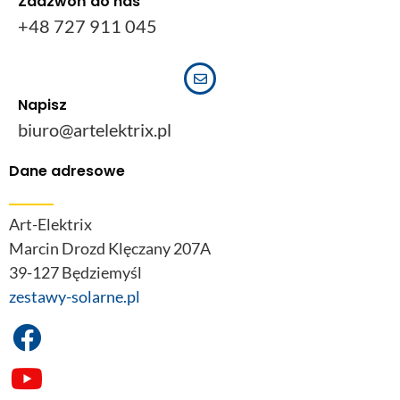
Zadzwoń do nas
+48 727 911 045
Napisz
biuro@artelektrix.pl
Dane adresowe
Art-Elektrix
Marcin Drozd Klęczany 207A
39-127 Będziemyśl
zestawy-solarne.pl