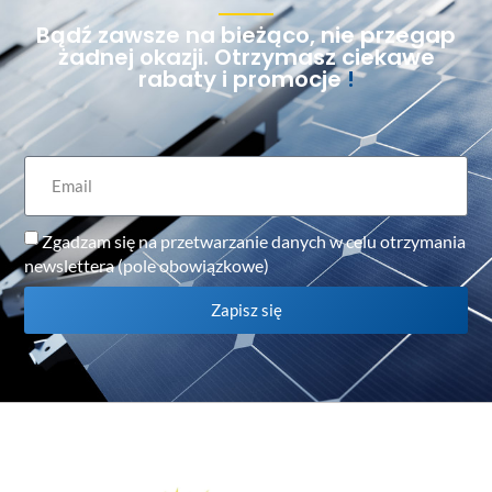
Bądź zawsze na bieżąco, nie przegap
żadnej okazji. Otrzymasz ciekawe
rabaty i promocje
!
Zgadzam się na przetwarzanie danych w celu otrzymania
newslettera (pole obowiązkowe)
Zapisz się