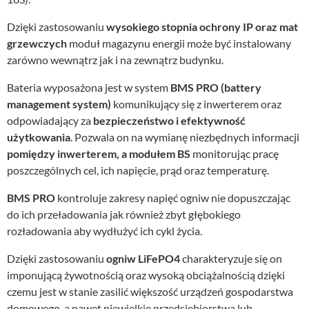
Dzięki zastosowaniu
wysokiego stopnia ochrony IP oraz mat
grzewczych
moduł magazynu energii może być instalowany
zarówno wewnątrz jak i na zewnątrz budynku.
Bateria wyposażona jest w system
BMS PRO (battery
management system)
komunikujący się z inwerterem oraz
odpowiadający za
bezpieczeństwo i efektywność
użytkowania
. Pozwala on na wymianę niezbędnych informacji
pomiędzy inwerterem, a modułem BS
monitorując pracę
poszczególnych cel, ich napięcie, prąd oraz temperaturę.
BMS PRO
kontroluje zakresy napięć ogniw nie dopuszczając
do ich przeładowania jak również zbyt głębokiego
rozładowania aby wydłużyć ich cykl życia.
Dzięki zastosowaniu
ogniw LiFePO4
charakteryzuje się on
imponującą żywotnością oraz wysoką obciążalnością dzięki
czemu jest w stanie zasilić większość urządzeń gospodarstwa
domowego, a nawet niewielkie przedsiębiorstwa lub