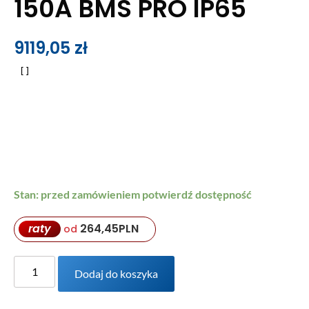
150A BMS PRO IP65
9119,05
zł
Stan: przed zamówieniem potwierdź dostępność
raty
264,45
PLN
od
Dodaj do koszyka