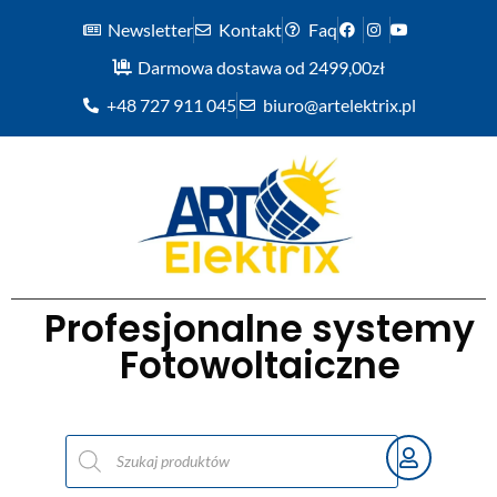
Newsletter
Kontakt
Faq
Darmowa dostawa od 2499,00zł
+48 727 911 045
biuro@artelektrix.pl
Profesjonalne systemy
Fotowoltaiczne