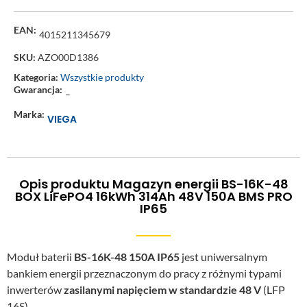
EAN:
4015211345679
SKU:
AZO00D1386
Kategoria:
Wszystkie produkty
Gwarancja:
–
Marka:
VIEGA
Opis produktu Magazyn energii BS-16K-48
BOX LiFePO4 16kWh 314Ah 48V 150A BMS PRO
IP65
Moduł baterii
BS-16K-48 150A IP65
jest uniwersalnym
bankiem energii przeznaczonym do pracy z różnymi typami
inwerterów
zasilanymi napięciem w standardzie 48 V
(LFP
16S).