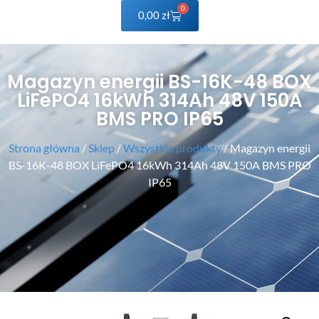
0
0,00
zł
Magazyn energii BS-16K-48 BOX
LiFePO4 16kWh 314Ah 48V 150A
BMS PRO IP65
Strona główna
/
Sklep
/
Wszystkie produkty
/ Magazyn energii
BS-16K-48 BOX LiFePO4 16kWh 314Ah 48V 150A BMS PRO
IP65