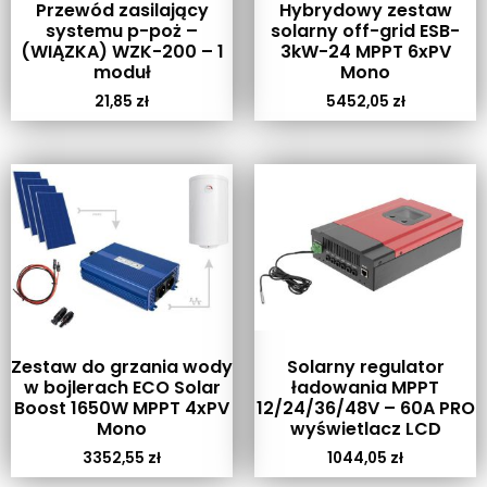
Przewód zasilający
Hybrydowy zestaw
systemu p-poż –
solarny off-grid ESB-
(WIĄZKA) WZK-200 – 1
3kW-24 MPPT 6xPV
moduł
Mono
21,85
zł
5452,05
zł
Zestaw do grzania wody
Solarny regulator
w bojlerach ECO Solar
ładowania MPPT
Boost 1650W MPPT 4xPV
12/24/36/48V – 60A PRO
Mono
wyświetlacz LCD
3352,55
zł
1044,05
zł