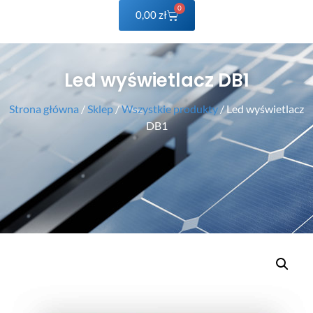
0
0,00
zł
Led wyświetlacz DB1
Strona główna
/
Sklep
/
Wszystkie produkty
/ Led wyświetlacz
DB1