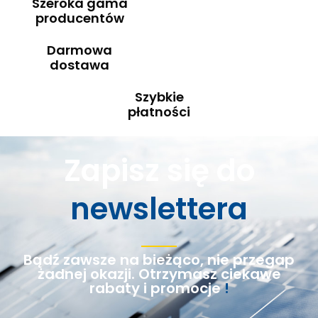
Szeroka gama
producentów
Darmowa
dostawa
Szybkie
płatności
Zapisz się do
newslettera
Bądź zawsze na bieżąco, nie przegap
żadnej okazji. Otrzymasz ciekawe
rabaty i promocje
!