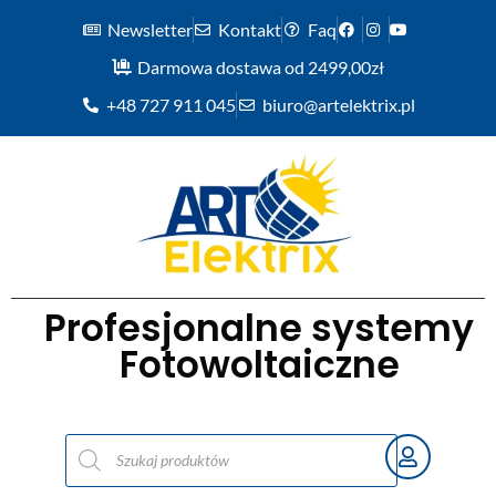
Newsletter
Kontakt
Faq
Darmowa dostawa od 2499,00zł
+48 727 911 045
biuro@artelektrix.pl
Profesjonalne systemy
Fotowoltaiczne