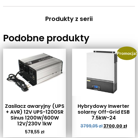
Produkty z serii
Podobne produkty
Promocja!
Zasilacz awaryjny (UPS
Hybrydowy Inwerter
+ AVR) 12V UPS-1200SR
solarny Off-Grid ESB
Sinus 1200W/600W
7.5kW-24
12V/230V 1kW
3799,05
zł
3700,00
zł
578,55
zł