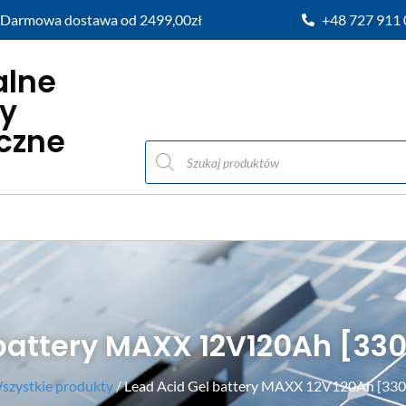
Darmowa dostawa od 2499,00zł
+48 727 911
alne
y
iczne
battery MAXX 12V120Ah [330
szystkie produkty
/ Lead Acid Gel battery MAXX 12V120Ah [33