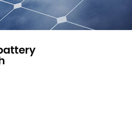
battery
h