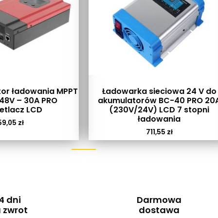
tor ładowania MPPT
Ładowarka sieciowa 24 V do
48V – 30A PRO
akumulatorów BC-40 PRO 20
etlacz LCD
(230V/24V) LCD 7 stopni
ładowania
59,05
zł
711,55
zł
4 dni
Darmowa
 zwrot
dostawa