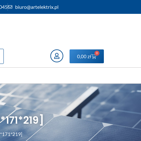
 045
biuro@artelektrix.pl
0
0,00
zł
*171*219]
0*171*219]