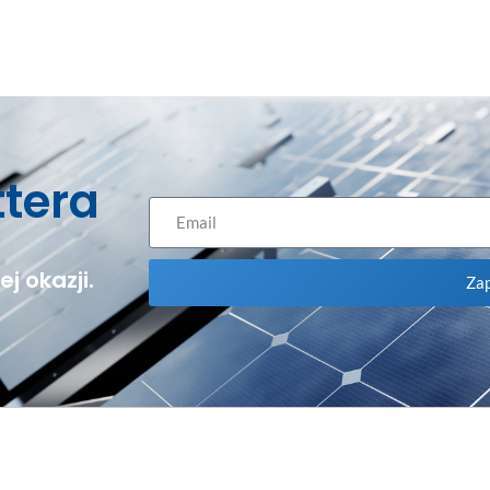
ttera
j okazji.
Zap