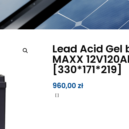
Lead Acid Gel 
MAXX 12V120A
[330*171*219]
960,00
zł