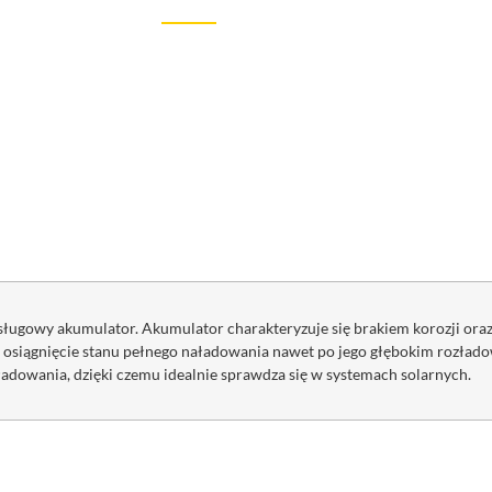
sługowy akumulator. Akumulator charakteryzuje się brakiem korozji ora
a osiągnięcie stanu pełnego naładowania nawet po jego głębokim rozłado
adowania, dzięki czemu idealnie sprawdza się w systemach solarnych.