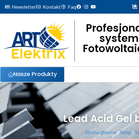
Newsletter
Kontakt
Faq
Profesjon
system
Fotowolta
Nasze Produkty
Lead Acid Gel 
Strona główna
/
Sklep
/
W