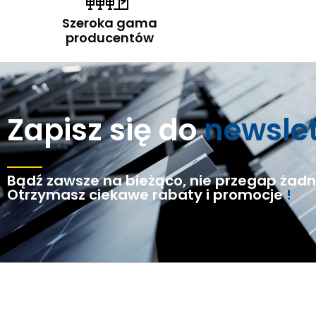
Szeroka gama
producentów
Zapisz się do
newsle
Bądź zawsze na bieżąco, nie przegap żadne
Otrzymasz ciekawe rabaty i promocje
!