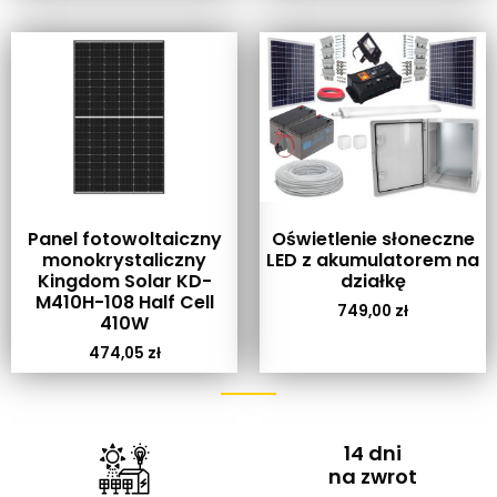
Panel fotowoltaiczny
Oświetlenie słoneczne
monokrystaliczny
LED z akumulatorem na
Kingdom Solar KD-
działkę
M410H-108 Half Cell
749,00
zł
410W
474,05
zł
14 dni
na zwrot