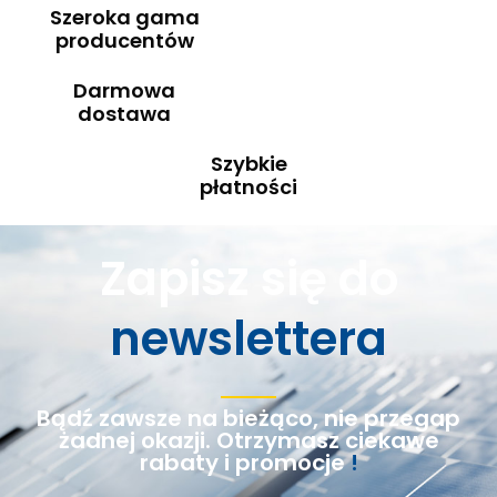
Szeroka gama
producentów
Darmowa
dostawa
Szybkie
płatności
Zapisz się do
newslettera
Bądź zawsze na bieżąco, nie przegap
żadnej okazji. Otrzymasz ciekawe
rabaty i promocje
!