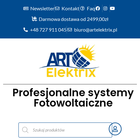
Newsletter
Kontakt
Faq
Darmowa dostawa od 2499,00zł
+48 727 911 045
biuro@artelektrix.pl
Profesjonalne systemy
Fotowoltaiczne