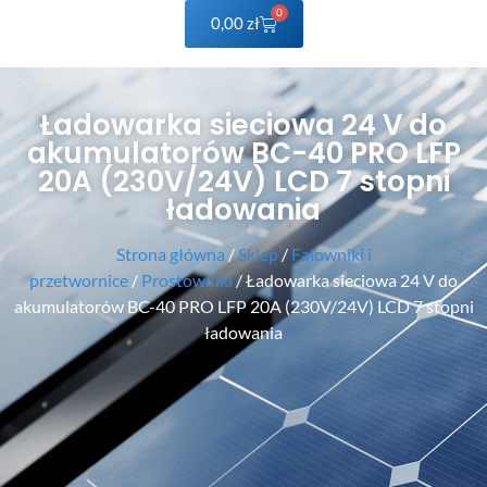
0
0,00
zł
Ładowarka sieciowa 24 V do
akumulatorów BC-40 PRO LFP
20A (230V/24V) LCD 7 stopni
ładowania
Strona główna
/
Sklep
/
Falowniki i
przetwornice
/
Prostowniki
/ Ładowarka sieciowa 24 V do
akumulatorów BC-40 PRO LFP 20A (230V/24V) LCD 7 stopni
ładowania