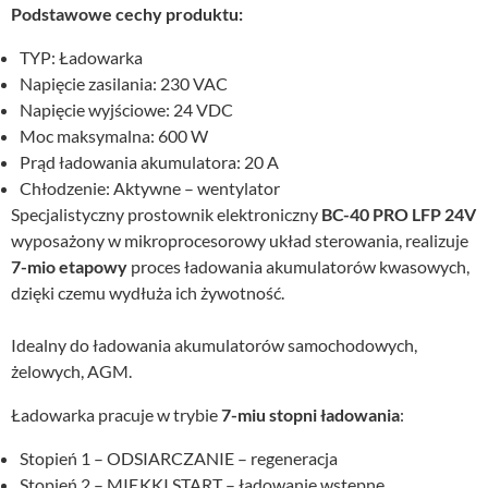
Podstawowe cechy produktu:
TYP: Ładowarka
Napięcie zasilania: 230 VAC
Napięcie wyjściowe: 24 VDC
Moc maksymalna: 600 W
Prąd ładowania akumulatora: 20 A
Chłodzenie: Aktywne – wentylator
Specjalistyczny prostownik elektroniczny
BC-40 PRO LFP 24V
wyposażony w mikroprocesorowy układ sterowania, realizuje
7-mio etapowy
proces ładowania akumulatorów kwasowych,
dzięki czemu wydłuża ich żywotność.
Idealny do ładowania akumulatorów samochodowych,
żelowych, AGM.
Ładowarka pracuje w trybie
7-miu stopni ładowania
:
Stopień 1 – ODSIARCZANIE – regeneracja
Stopień 2 – MIĘKKI START – ładowanie wstępne