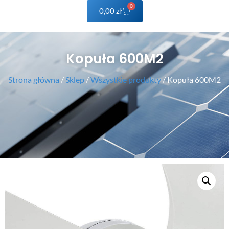
0
0,00
zł
Kopuła 600M2
Strona główna
/
Sklep
/
Wszystkie produkty
/ Kopuła 600M2