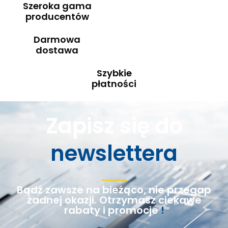
Szeroka gama
producentów
Darmowa
dostawa
Szybkie
płatności
Zapisz się do
newslettera
Bądź zawsze na bieżąco, nie przegap
żadnej okazji. Otrzymasz ciekawe
rabaty i promocje
!