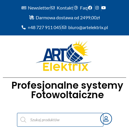
Newsletter
Kontakt
Faq
Darmowa dostawa od 2499,00zł
+48 727 911 045
biuro@artelektrix.pl
Profesjonalne systemy
Fotowoltaiczne