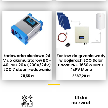
Ładowarka sieciowa 24
Zestaw do grzania wody
V do akumulatorów BC-
w bojlerach ECO Solar
40 PRO 20A (230V/24V)
Boost PRO 1650W MPPT
LCD 7 stopni ładowania
4xPV Mono
711,55
zł
3587,20
zł
14 dni
na zwrot