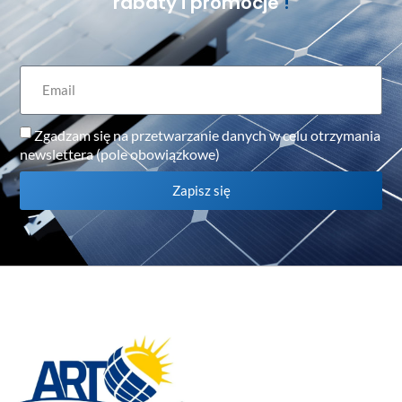
rabaty i promocje
!
Zgadzam się na przetwarzanie danych w celu otrzymania
newslettera (pole obowiązkowe)
Zapisz się