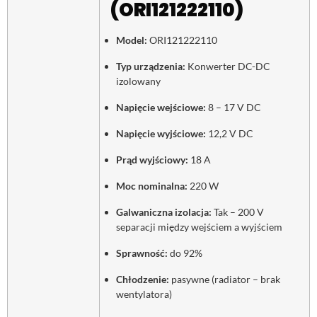
(ORI121222110)
Model:
ORI121222110
Typ urządzenia:
Konwerter DC-DC
izolowany
Napięcie wejściowe:
8 – 17 V DC
Napięcie wyjściowe:
12,2 V DC
Prąd wyjściowy:
18 A
Moc nominalna:
220 W
Galwaniczna izolacja:
Tak – 200 V
separacji między wejściem a wyjściem
Sprawność:
do 92%
Chłodzenie:
pasywne (radiator – brak
wentylatora)