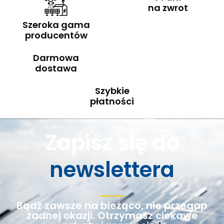
na zwrot
Szeroka gama
producentów
Darmowa
dostawa
Szybkie
płatności
Zapisz się do
newslettera
Bądź zawsze na bieżąco, nie przegap
żadnej okazji. Otrzymasz ciekawe