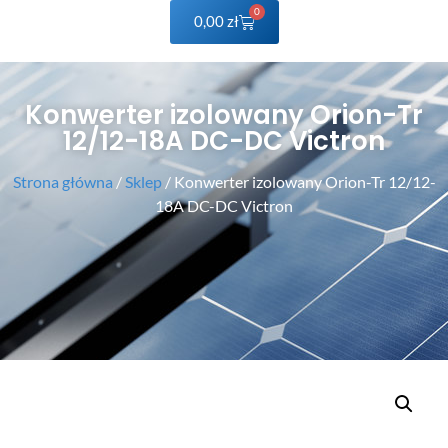
0
0,00
zł
Konwerter izolowany Orion-Tr
12/12-18A DC-DC Victron
Strona główna
/
Sklep
/ Konwerter izolowany Orion-Tr 12/12-
18A DC-DC Victron