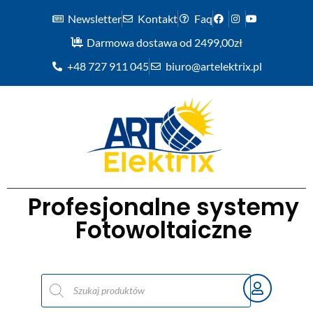
Newsletter
Kontakt
Faq
Darmowa dostawa od 2499,00zł
+48 727 911 045
biuro@artelektrix.pl
Profesjonalne systemy
Fotowoltaiczne