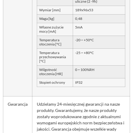
uliczne (2 -9h)
Wymiar [mm]
189x96x53
Waga [kg]
0,48
Własne zużycie
5mA
mocy [mA]
Temperatura
-20 ~ +50°C
otoczenia [°C]
Temperatura
-25 ~ +80°C
przechowywania
[°C]
Wilgotność
0 ~ 100%RH
otoczenia [HR]
Stopień ochrony
IP32
Gwarancja
Udzielamy 24-miesięcznej gwarancji na nasze
produkty. Gwarantujemy, że nasze produkty
zostały wyprodukowane zgodnie z aktualnymi
wymogami europejskich norm bezpieczeństwa i
jakości. Gwarancja obejmuje wszelkie wady