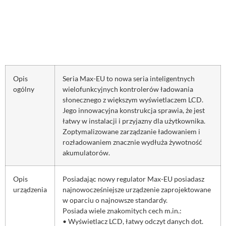
Opis
Seria Max-EU to nowa seria inteligentnych
ogólny
wielofunkcyjnych kontrolerów ładowania
słonecznego z większym wyświetlaczem LCD.
Jego innowacyjna konstrukcja sprawia, że jest
łatwy w instalacji i przyjazny dla użytkownika.
Zoptymalizowane zarządzanie ładowaniem i
rozładowaniem znacznie wydłuża żywotność
akumulatorów.
Opis
Posiadając nowy regulator Max-EU posiadasz
urządzenia
najnowocześniejsze urządzenie zaprojektowane
w oparciu o najnowsze standardy.
Posiada wiele znakomitych cech m.in.:
• Wyświetlacz LCD, łatwy odczyt danych dot.