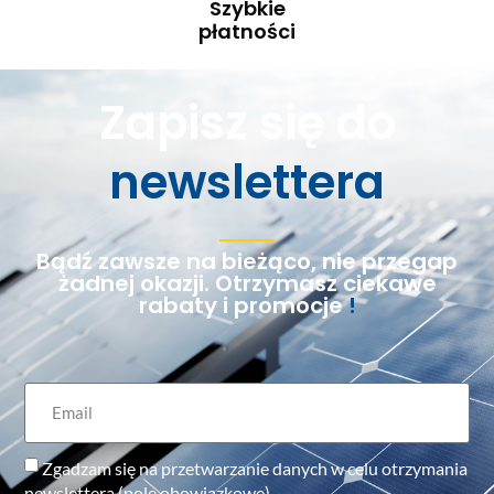
Szybkie
płatności
Zapisz się do
newslettera
Bądź zawsze na bieżąco, nie przegap
żadnej okazji. Otrzymasz ciekawe
rabaty i promocje
!
Zgadzam się na przetwarzanie danych w celu otrzymania
newslettera (pole obowiązkowe)