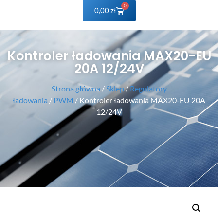
0
0,00
zł
Kontroler ładowania MAX20-EU
20A 12/24V
Strona główna
/
Sklep
/
Regulatory
ładowania
/
PWM
/ Kontroler ładowania MAX20-EU 20A
12/24V