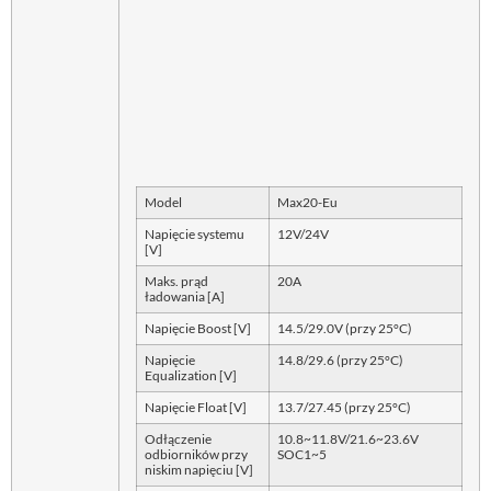
Model
Max20-Eu
Napięcie systemu
12V/24V
[V]
Maks. prąd
20A
ładowania [A]
Napięcie Boost [V]
14.5/29.0V (przy 25°C)
Napięcie
14.8/29.6 (przy 25°C)
Equalization [V]
Napięcie Float [V]
13.7/27.45 (przy 25°C)
Odłączenie
10.8~11.8V/21.6~23.6V
odbiorników przy
SOC1~5
niskim napięciu [V]