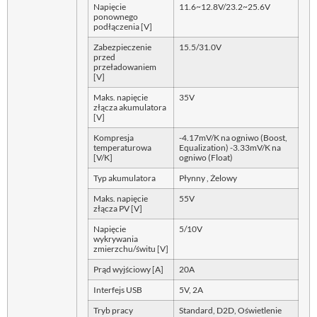
Napięcie
11.6~12.8V/23.2~25.6V
ponownego
podłączenia [V]
Zabezpieczenie
15.5/31.0V
przed
przeładowaniem
[V]
Maks. napięcie
35V
złącza akumulatora
[V]
Kompresja
-4.17mV/K na ogniwo (Boost,
temperaturowa
Equalization) -3.33mV/K na
[V/K]
ogniwo (Float)
Typ akumulatora
Płynny , Żelowy
Maks. napięcie
55V
złącza PV [V]
Napięcie
5/10V
wykrywania
zmierzchu/świtu [V]
Prąd wyjściowy [A]
20A
Interfejs USB
5V, 2A
Tryb pracy
Standard, D2D, Oświetlenie