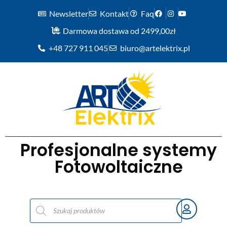
Newsletter
Kontakt
Faq
Darmowa dostawa od 2499,00zł
+48 727 911 045
biuro@artelektrix.pl
Profesjonalne systemy
Fotowoltaiczne