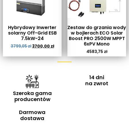
Hybrydowy Inwerter
Zestaw do grzania wody
solarny Off-Grid ESB
w bojlerach ECO Solar
7.5kW-24
Boost PRO 2500W MPPT
6xPV Mono
3799,05
zł
3700,00
zł
4583,75
zł
14 dni
na zwrot
Szeroka gama
producentów
Darmowa
dostawa