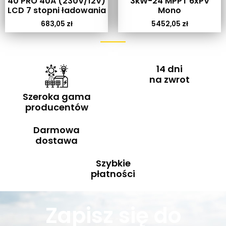
40 PRO 40A (230V/12V)
3kW-24 MPPT 6xPV
LCD 7 stopni ładowania
Mono
683,05
zł
5452,05
zł
14 dni
na zwrot
Szeroka gama
producentów
Darmowa
dostawa
Szybkie
płatności
Zapisz się do