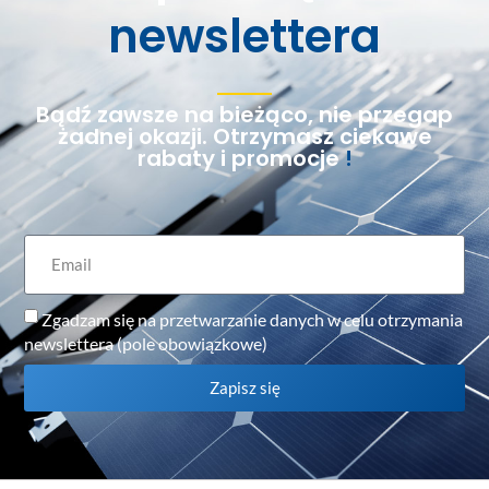
newslettera
Bądź zawsze na bieżąco, nie przegap
żadnej okazji. Otrzymasz ciekawe
rabaty i promocje
!
Zgadzam się na przetwarzanie danych w celu otrzymania
newslettera (pole obowiązkowe)
Zapisz się