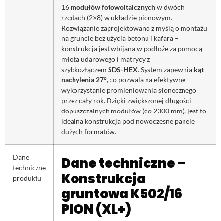
16
modułów fotowoltaicznych
w dwóch
rzędach (2×8) w układzie pionowym.
Rozwiązanie zaprojektowano z myślą o montażu
na gruncie bez użycia betonu i kafara –
konstrukcja jest wbijana w podłoże za pomocą
młota udarowego i matrycy z
szybkozłączem
SDS-HEX
. System zapewnia
kąt
nachylenia 27°
, co pozwala na efektywne
wykorzystanie promieniowania słonecznego
przez cały rok. Dzięki zwiększonej długości
dopuszczalnych modułów (do 2300 mm), jest to
idealna konstrukcja pod nowoczesne panele
dużych formatów.
Dane
Dane techniczne –
techniczne
Konstrukcja
produktu
gruntowa K502/16
PION (XL+)