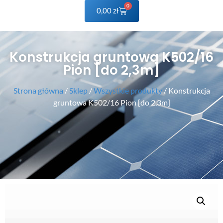
0
0,00
zł
Konstrukcja gruntowa K502/16
Pion [do 2,3m]
Strona główna
/
Sklep
/
Wszystkie produkty
/ Konstrukcja
gruntowa K502/16 Pion [do 2,3m]