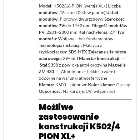
Model:
K502/16 PION (wersja XL+)
Liczba
modułów:
16 sztuki (2×8 w pionie)
Układ
modułów:
Pionowy, dwurzędowy
Szerokość
modułów PV:
do 1152 mm
Długość modułów
PV:
2201–2300 mm
Kąt nachylenia:
27°
Typ
montażu:
Wbijana – bez fundamentów
Technologia instalacji:
Matryca z
szybkozłączem
SDS-HEX
Zalecana siła młota
udarowego:
29–56 J
Materiał konstrukcji:
Stal S350
z powłoką antykorozyjną
Magnelis
ZM 430
Aluminium – lekkie, trwałe i
odporne na warunki atmosferyczne
Klamry:
K500 – pionowe
Kolor klamer:
Czarny
Odporność:
Na korozję, UV, wilgoć i sól
Możliwe
zastosowanie
konstrukcji K502/4
PION XL+