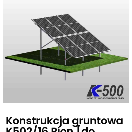
Konstrukcja gruntowa
K502/16 Pion [do