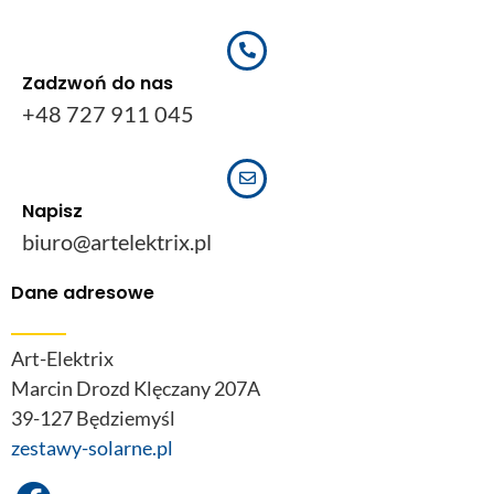
Zadzwoń do nas
+48 727 911 045
Napisz
biuro@artelektrix.pl
Dane adresowe
Art-Elektrix
Marcin Drozd Klęczany 207A
39-127 Będziemyśl
zestawy-solarne.pl