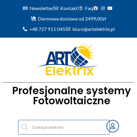
Newsletter
Kontakt
Faq
Darmowa dostawa od 2499,00zł
+48 727 911 045
biuro@artelektrix.pl
Profesjonalne systemy
Fotowoltaiczne