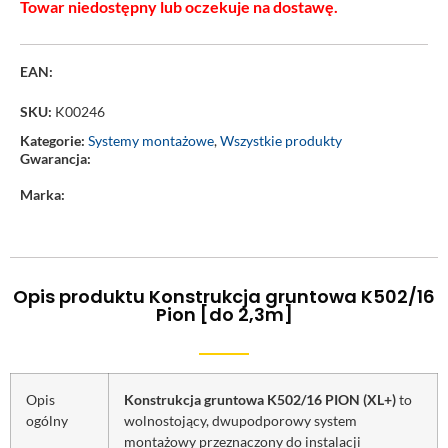
Towar niedostępny lub oczekuje na dostawę.
EAN:
SKU:
K00246
Kategorie:
Systemy montażowe
,
Wszystkie produkty
Gwarancja:
Marka:
Opis produktu Konstrukcja gruntowa K502/16
Pion [do 2,3m]
Opis
Konstrukcja gruntowa K502/16 PION (XL+)
to
ogólny
wolnostojący, dwupodporowy system
montażowy przeznaczony do instalacji