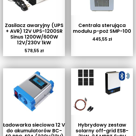
Zasilacz awaryjny (UPS
Centrala sterująca
+ AVR) 12V UPS-1200SR
modułu p-poż SMP-100
Sinus 1200W/600W
445,55
zł
12V/230V 1kW
578,55
zł
Ładowarka sieciowa 12 V
Hybrydowy zestaw
do akumulatorów BC-
solarny off-grid ESB-