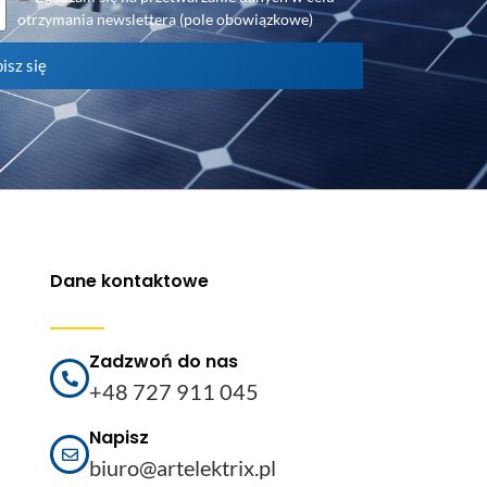
otrzymania newslettera (pole obowiązkowe)
isz się
Dane kontaktowe
Zadzwoń do nas
+48 727 911 045
Napisz
biuro@artelektrix.pl