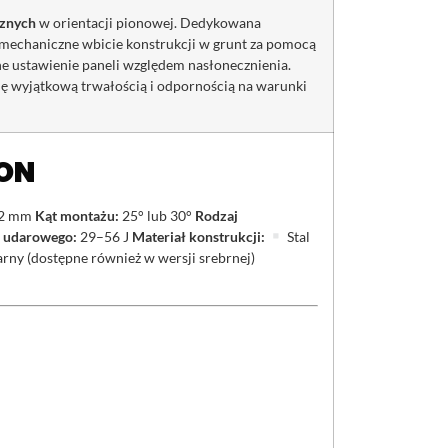
cznych
w orientacji pionowej. Dedykowana
mechaniczne wbicie konstrukcji w grunt za pomocą
ne ustawienie paneli względem nasłonecznienia.
ę wyjątkową trwałością i odpornością na warunki
ION
2 mm
Kąt montażu:
25° lub 30°
Rodzaj
a udarowego:
29–56 J
Materiał konstrukcji:
Stal
rny (dostępne również w wersji srebrnej)