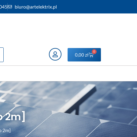
 045
biuro@artelektrix.pl
0
0,00
zł
o 2m]
o 2m]