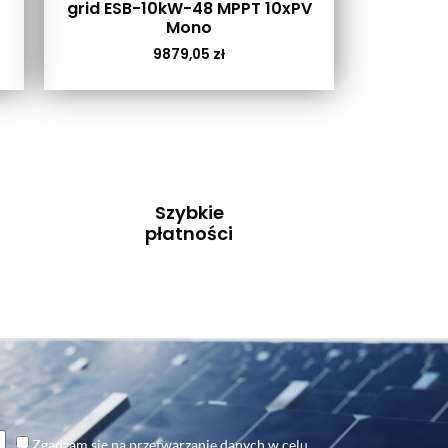
grid ESB-10kW-48 MPPT 10xPV
Mono
9879,05
zł
Szybkie
płatności
Zgadzam się na przetwarzanie danych w celu