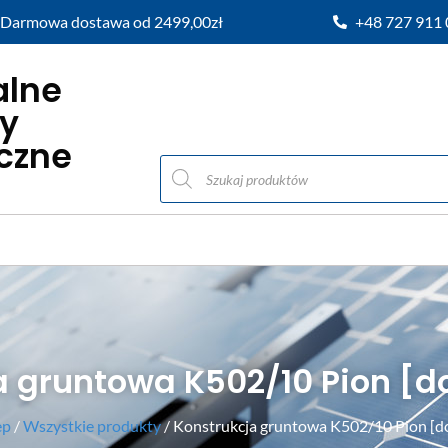
Darmowa dostawa od 2499,00zł
+48 727 911
alne
y
iczne
a gruntowa K502/10 Pion [d
ep
/
Wszystkie produkty
/ Konstrukcja gruntowa K502/10 Pion [d