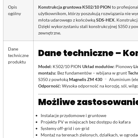
Opis
Konstrukcja gruntowa K502/10 PION
to profesjona
ogólny
użytkownikom, którzy poszukują rozwiązania nie wy
młota udarowego z końcówką
SDS-HEX
. Konstrukcj
Dzięki wykorzystaniu stali konstrukcyjnej S350 z p
zewnętrzne.
Dane
Dane techniczne – Ko
techniczne
produktu
Model:
K502/10 PION
Układ modułów:
Pionowy
Li
montażu:
Bez fundamentów – wbijana w grunt
Tech
S350 z powłoką
Magnelis ZM 430
Aluminium (ele
Odporność:
Wysoka odporność na korozję, sól, wilg
Możliwe zastosowanie
Instalacje przydomowe i gruntowe
Projekty PV w miejscach bez dostępu do kafara
Systemy off-grid i on-grid
Montaż na terenach zielonych, działkach, w ogrod