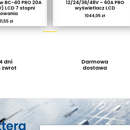
w BC-40 PRO 20A
12/24/36/48V – 60A PRO
) LCD 7 stopni
wyświetlacz LCD
dowania
1044,05
zł
11,55
zł
4 dni
Darmowa
 zwrot
dostawa
ttera