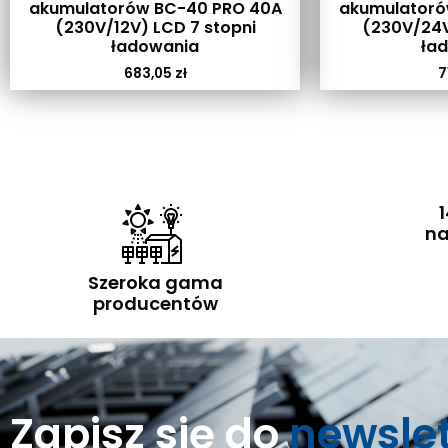
akumulatorów BC-40 PRO 40A
akumulatoró
(230V/12V) LCD 7 stopni
(230V/24V
ładowania
ła
683,05
zł
7
1
na
Szeroka gama
producentów
Zapisz się do
newsle