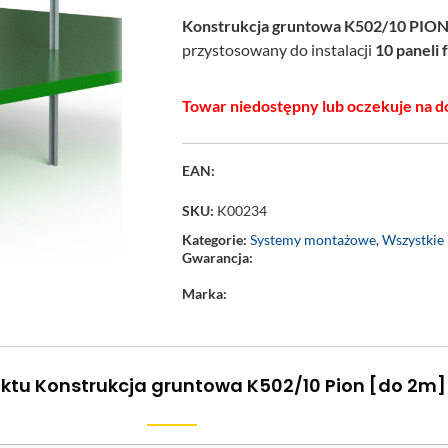
Konstrukcja gruntowa K502/10 PIO
przystosowany do instalacji
10 paneli
Towar niedostępny lub oczekuje na d
EAN:
SKU:
K00234
Kategorie:
Systemy montażowe
,
Wszystkie
Gwarancja:
Marka:
ktu Konstrukcja gruntowa K502/10 Pion [do 2m]