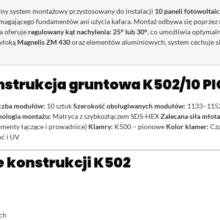
lny system montażowy przystosowany do instalacji
10 paneli fotowoltai
magającego fundamentów ani użycia kafara. Montaż odbywa się poprzez 
a oferuje
regulowany kąt nachylenia: 25° lub 30°
, co umożliwia optymal
owłoką
Magnelis ZM 430
oraz elementów aluminiowych, system cechuje si
nstrukcja gruntowa K502/10 P
czba modułów:
10 sztuk
Szerokość obsługiwanych modułów:
1133–115
nologia montażu:
Matryca z szybkozłączem SDS-HEX
Zalecana siła młot
menty łączące i prowadnice)
Klamry:
K500 – pionowe
Kolor klamer:
Cza
oć i UV
 konstrukcji K502
ach