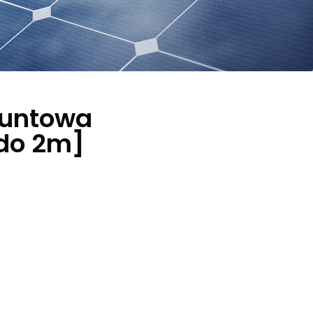
runtowa
[do 2m]