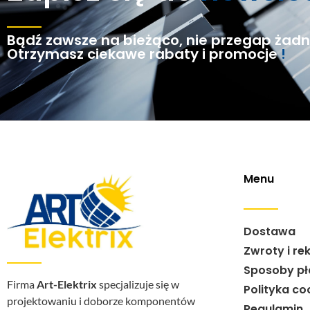
Bądź zawsze na bieżąco, nie przegap żadne
Otrzymasz ciekawe rabaty i promocje
!
Menu
Dostawa
Zwroty i re
Sposoby pł
Firma
Art-Elektrix
specjalizuje się w
Polityka co
projektowaniu i doborze komponentów
Regulamin