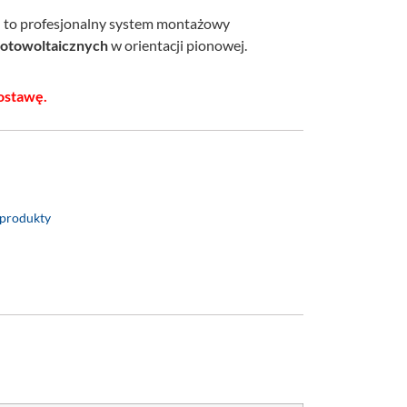
N
to profesjonalny system montażowy
 fotowoltaicznych
w orientacji pionowej.
ostawę.
 produkty