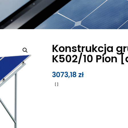
Konstrukcja g
K502/10 Pion 
3073,18
zł