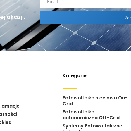
j okazji.
Zap
Kategorie
Fotowoltaika sieciowa On-
Grid
klamacje
Fotowoltaika
atności
autonomiczna Off-Grid
okies
Systemy Fotowoltaiczne