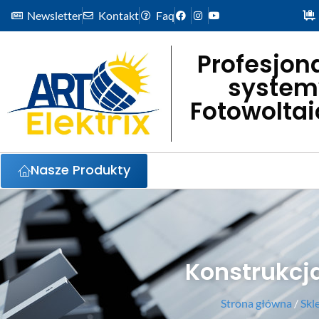
Newsletter
Kontakt
Faq
Profesjon
system
Fotowolta
Nasze Produkty
Konstrukcj
Strona główna
/
Skl