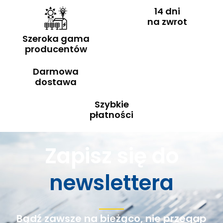
14 dni
na zwrot
Szeroka gama
producentów
Darmowa
dostawa
Szybkie
płatności
Zapisz się do
newslettera
Bądź zawsze na bieżąco, nie przegap