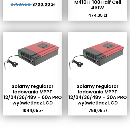
M410H-108 Half Cell
3799,05
zł
3700,00
zł
410W
474,05
zł
Solarny regulator
Solarny regulator
ładowania MPPT
ładowania MPPT
12/24/36/48V – 60A PRO
12/24/36/48V – 30A PRO
wyświetlacz LCD
wyświetlacz LCD
1044,05
zł
759,05
zł