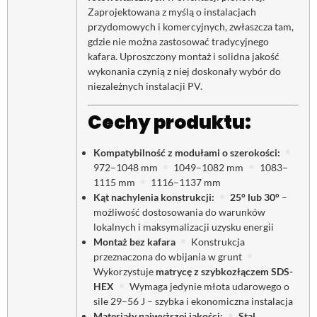
Zaprojektowana z myślą o instalacjach
przydomowych i komercyjnych, zwłaszcza tam,
gdzie nie można zastosować tradycyjnego
kafara. Uproszczony montaż i solidna jakość
wykonania czynią z niej doskonały wybór do
niezależnych instalacji PV.
Cechy produktu:
Kompatybilność z modułami o szerokości:
972–1048 mm
1049–1082 mm
1083–
1115 mm
1116–1137 mm
Kąt nachylenia konstrukcji:
25° lub 30°
–
możliwość dostosowania do warunków
lokalnych i maksymalizacji uzysku energii
Montaż bez kafara
Konstrukcja
przeznaczona do wbijania w grunt
Wykorzystuje
matrycę z szybkozłączem SDS-
HEX
Wymaga jedynie młota udarowego o
sile 29–56 J – szybka i ekonomiczna instalacja
Materiały najwyższej jakości:
Stal