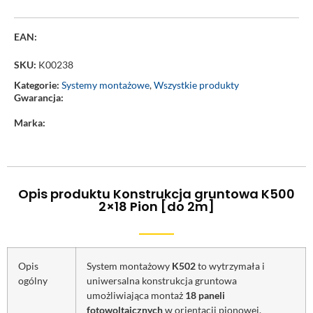
EAN:
SKU:
K00238
Kategorie:
Systemy montażowe
,
Wszystkie produkty
Gwarancja:
Marka:
Opis produktu Konstrukcja gruntowa K500
2×18 Pion [do 2m]
Opis
System montażowy
K502
to wytrzymała i
ogólny
uniwersalna konstrukcja gruntowa
umożliwiająca montaż
18 paneli
fotowoltaicznych
w orientacji pionowej.