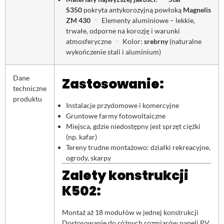
S350
pokryta antykorozyjną powłoką
Magnelis
ZM 430
Elementy aluminiowe – lekkie,
trwałe, odporne na korozję i warunki
atmosferyczne
Kolor:
srebrny
(naturalne
wykończenie stali i aluminium)
Dane
Zastosowanie:
techniczne
produktu
Instalacje przydomowe i komercyjne
Gruntowe farmy fotowoltaiczne
Miejsca, gdzie niedostępny jest sprzęt ciężki
(np. kafar)
Tereny trudne montażowo: działki rekreacyjne,
ogrody, skarpy
Zalety konstrukcji
K502:
Montaż aż 18 modułów w jednej konstrukcji
Dostosowanie do różnych rozmiarów paneli PV