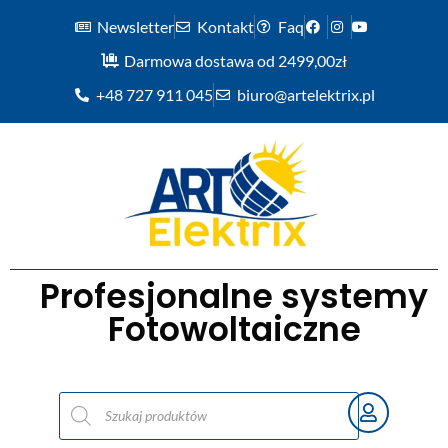
Newsletter
Kontakt
Faq
Darmowa dostawa od 2499,00zł
+48 727 911 045
biuro@artelektrix.pl
Profesjonalne systemy
Fotowoltaiczne