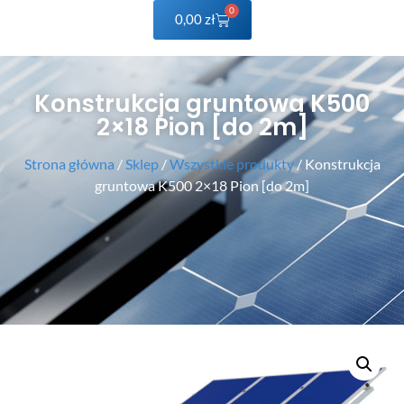
0
0,00
zł
Konstrukcja gruntowa K500
2×18 Pion [do 2m]
Strona główna
/
Sklep
/
Wszystkie produkty
/ Konstrukcja
gruntowa K500 2×18 Pion [do 2m]