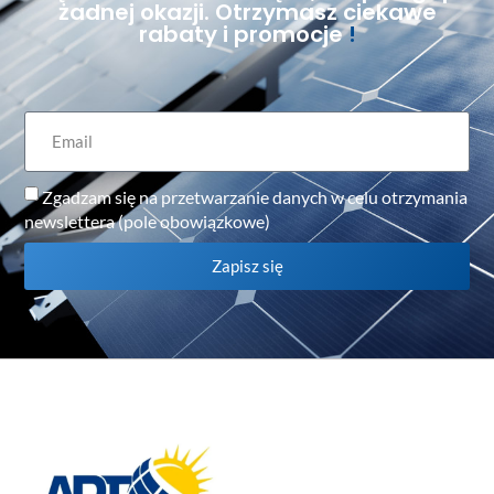
żadnej okazji. Otrzymasz ciekawe
rabaty i promocje
!
Zgadzam się na przetwarzanie danych w celu otrzymania
newslettera (pole obowiązkowe)
Zapisz się