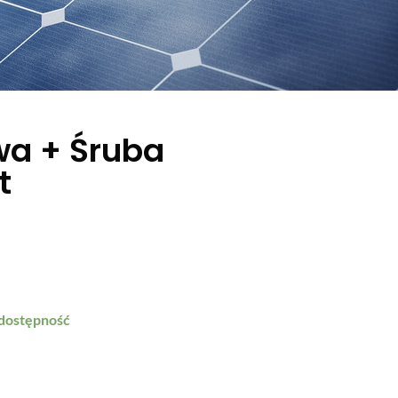
wa + Śruba
t
 dostępność