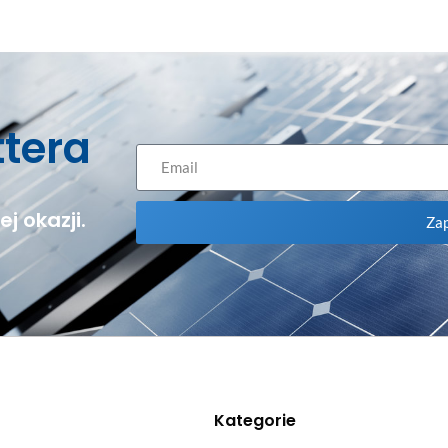
ttera
j okazji.
Zap
Kategorie