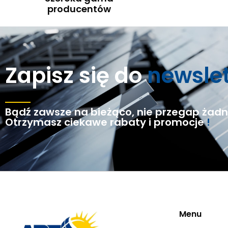
producentów
Zapisz się do
newsle
Bądź zawsze na bieżąco, nie przegap żadne
Otrzymasz ciekawe rabaty i promocje
!
Menu