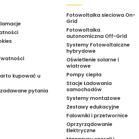
Fotowoltaika sieciowa On-
Grid
klamacje
Fotowoltaika
atności
autonomiczna Off-Grid
okies
Systemy Fotowoltaiczne
hybrydowe
ywatności
Oświetlenie solarne i
wiatrowe
Pompy ciepła
arto kupować u
Stacje Ładowania
samochodów
j zadawane pytania
Systemy montażowe
Zestawy edukacyjne
Falowniki i przetwornice
Oprzyrządowanie
Elektryczne