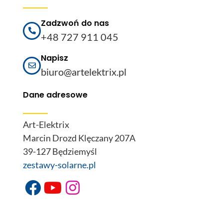
Zadzwoń do nas
+48 727 911 045
Napisz
biuro@artelektrix.pl
Dane adresowe
Art-Elektrix
Marcin Drozd Klęczany 207A
39-127 Będziemyśl
zestawy-solarne.pl