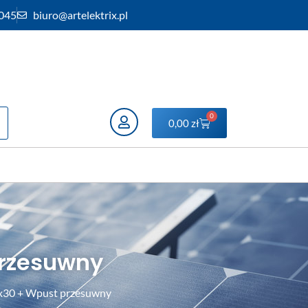
 045
biuro@artelektrix.pl
0
0,00
zł
przesuwny
x30 + Wpust przesuwny