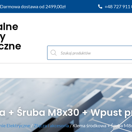
Darmowa dostawa od 2499,00zł
+48 727 911
alne
y
iczne
a + Śruba M8x30 + Wpust 
ie Elektryczne
/
Złącza i akcesoria
/ Klema środkowa + Śruba M8