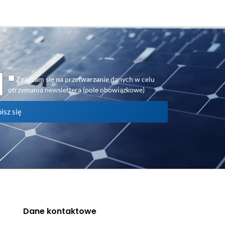
Zgadzam się na przetwarzanie danych w celu
otrzymania newslettera (pole obowiązkowe)
isz się
Dane kontaktowe