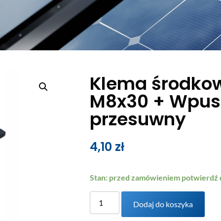
Klema środko
M8x30 + Wpus
przesuwny
4,10
zł
Stan: przed zamówieniem potwierdź
Dodaj do koszyka