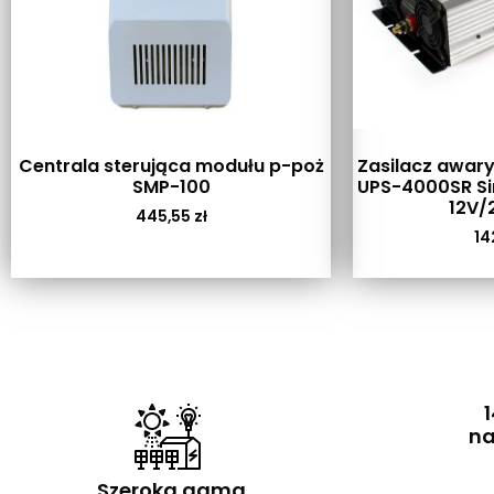
Centrala sterująca modułu p-poż
Zasilacz awary
SMP-100
UPS-4000SR S
12V/
445,55
zł
14
1
na
Szeroka gama