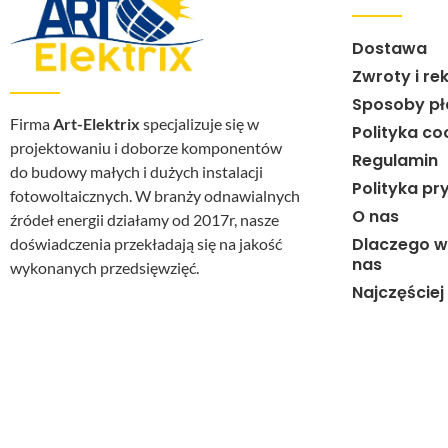
Dostawa
Zwroty i re
Sposoby pł
Firma
Art-Elektrix
specjalizuje się w
Polityka co
projektowaniu i doborze komponentów
Regulamin
do budowy małych i dużych instalacji
Polityka pr
fotowoltaicznych. W branży odnawialnych
O nas
źródeł energii działamy od 2017r, nasze
Dlaczego w
doświadczenia przekładają się na jakość
nas
wykonanych przedsięwzięć.
Najczęście