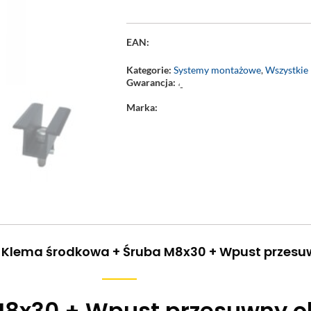
EAN:
Kategorie:
Systemy montażowe
,
Wszystkie
Gwarancja:
‘-
Marka:
 Klema środkowa + Śruba M8x30 + Wpust przesu
8x30 + Wpust przesuwny o