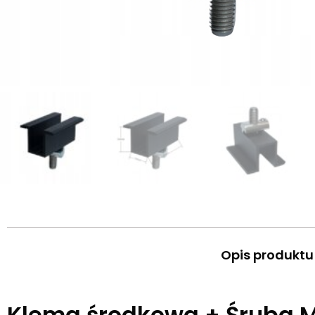
Opis produktu
Klema środkowa + Śruba M