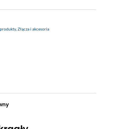
 produkty
,
Złącza i akcesoria
wny
krągły