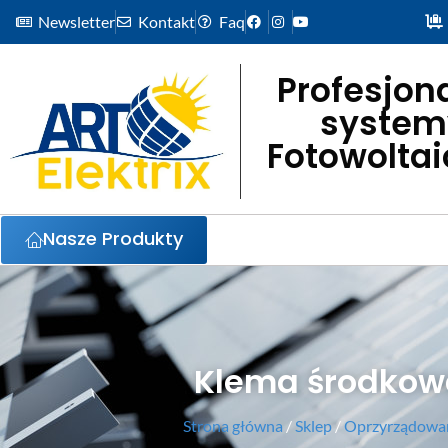
Newsletter
Kontakt
Faq
Profesjon
system
Fotowolta
Nasze Produkty
Klema środkow
Strona główna
/
Sklep
/
Oprzyrządowan