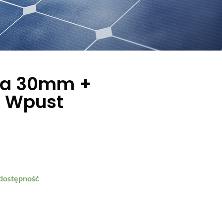
wa 30mm +
+ Wpust
 dostępność