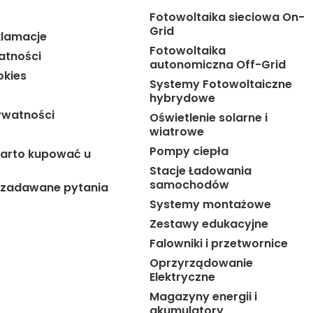
Fotowoltaika sieciowa On-
Grid
klamacje
Fotowoltaika
atności
autonomiczna Off-Grid
okies
Systemy Fotowoltaiczne
hybrydowe
ywatności
Oświetlenie solarne i
wiatrowe
Pompy ciepła
arto kupować u
Stacje Ładowania
samochodów
j zadawane pytania
Systemy montażowe
Zestawy edukacyjne
Falowniki i przetwornice
Oprzyrządowanie
Elektryczne
Magazyny energii i
akumulatory