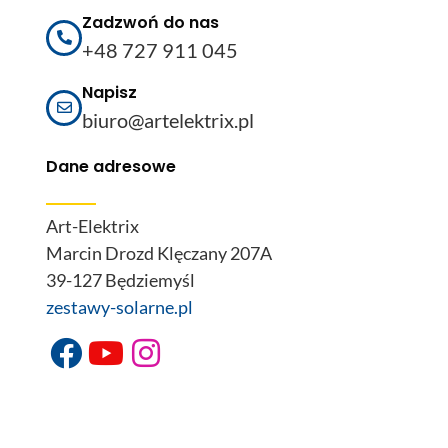
Zadzwoń do nas
+48 727 911 045
Napisz
biuro@artelektrix.pl
Dane adresowe
Art-Elektrix
Marcin Drozd Klęczany 207A
39-127 Będziemyśl
zestawy-solarne.pl