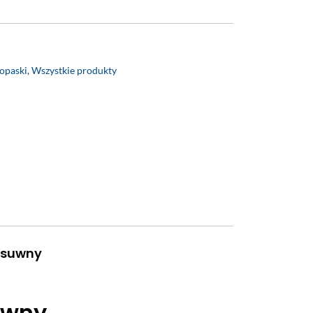
opaski
,
Wszystkie produkty
esuwny
uwny