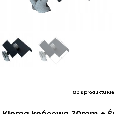
Opis produktu K
Klema końcowa 30mm + Ś