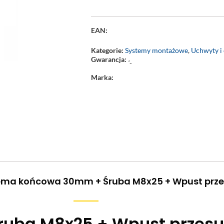
EAN:
Kategorie:
Systemy montażowe
,
Uchwyty i 
Gwarancja:
‘-
Marka:
lema końcowa 30mm + Śruba M8x25 + Wpust prz
ruba M8x25 + Wpust przes