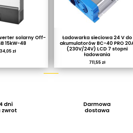
erter solarny Off-
Ładowarka sieciowa 24 V do
SB 15kW-48
akumulatorów BC-40 PRO 20
(230V/24V) LCD 7 stopni
34,05
zł
ładowania
711,55
zł
4 dni
Darmowa
 zwrot
dostawa