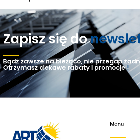
Zapisz się do
newsle
Bądź zawsze na bieżąco, nie przegap żadne
Otrzymasz ciekawe rabaty i promocje
!
Menu