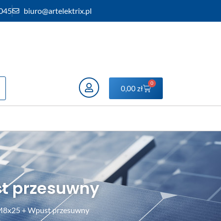
 045
biuro@artelektrix.pl
0
0,00
zł
t przesuwny
M8x25 + Wpust przesuwny