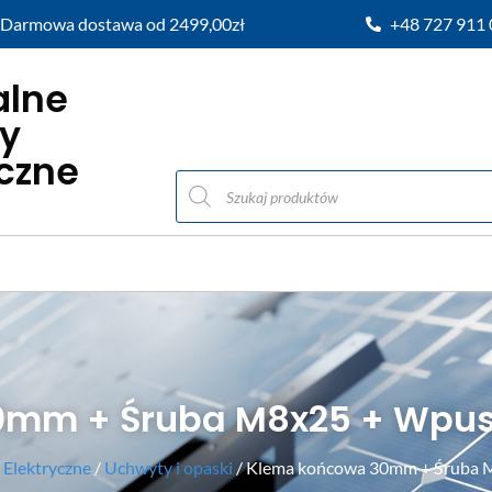
Darmowa dostawa od 2499,00zł
+48 727 911
alne
y
iczne
0mm + Śruba M8x25 + Wpus
Elektryczne
/
Uchwyty i opaski
/ Klema końcowa 30mm + Śruba 