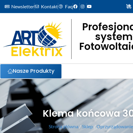
Newsletter
Kontakt
Faq
Profesjon
system
Fotowolta
Nasze Produkty
Klema końcowa 3
Strona główna
/
Sklep
/
Oprzyrządowanie 