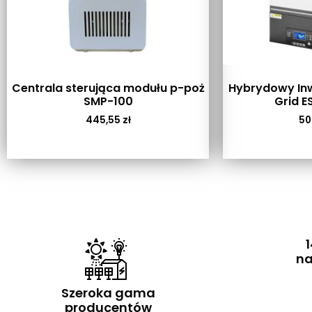
Centrala sterująca modułu p-poż
Hybrydowy Inw
SMP-100
Grid E
445,55
zł
50
1
na
Szeroka gama
producentów