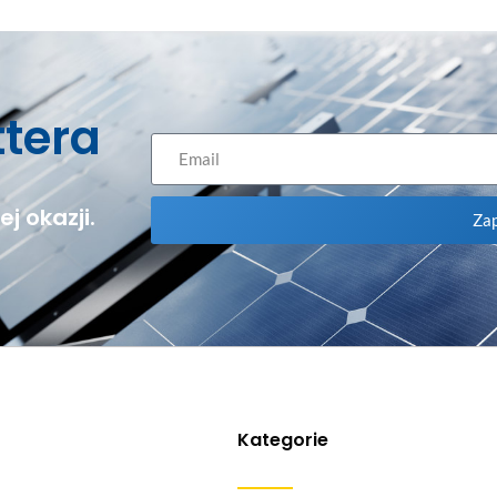
ttera
j okazji.
Zap
Kategorie