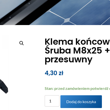
Klema końco
Śruba M8x25 
przesuwny
4,30
zł
Stan: przed zamówieniem potwierdź
Dodaj do koszyka