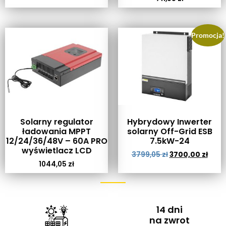
Promocja!
Solarny regulator
Hybrydowy Inwerter
ładowania MPPT
solarny Off-Grid ESB
12/24/36/48V – 60A PRO
7.5kW-24
wyświetlacz LCD
3799,05
zł
3700,00
zł
1044,05
zł
14 dni
na zwrot