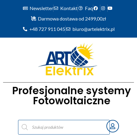
Newsletter
Kontakt
Faq
Darmowa dostawa od 2499,00zł
+48 727 911 045
biuro@artelektrix.pl
Profesjonalne systemy
Fotowoltaiczne