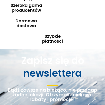
Szeroka gama
producentów
Darmowa
dostawa
Szybkie
płatności
Zapisz się do
newslettera
Bądź zawsze na bieżąco, nie przegap
żadnej okazji. Otrzymasz ciekawe
rabaty i promocje
!