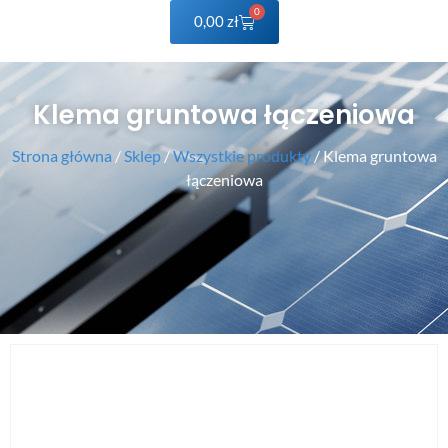
0
0,00
zł
Klema gruntowa łączeniowa
Strona główna
/
Sklep
/
Wszystkie produkty
/ Klema gruntowa
łączeniowa