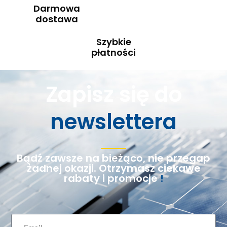
Darmowa
dostawa
Szybkie
płatności
Zapisz się do
newslettera
Bądź zawsze na bieżąco, nie przegap
żadnej okazji. Otrzymasz ciekawe
rabaty i promocje
!