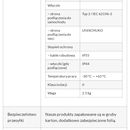
Wtyczki
– strona
Typ 2 / IEC 62196-2
podłączenia do
samochodu
– strona
UNISCHUKO
podłączenia do
sieci
Stopień ochrony
– kable i obudowa
IP55
– wtyczki (gdy
IP44
podłączone)
Temperatura pracy
-30 °C — +65 °C
Klasa izolacji
II
Waga
2,5 kg
Bezpieczeństwo
Nasze produkty zapakowane są w gruby
przesyłki
karton, dodatkowo zabezpieczone folią.