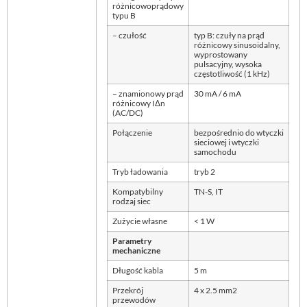
różnicowoprądowy
typu B
– czułość
typ B: czuły na prąd
różnicowy sinusoidalny,
wyprostowany
pulsacyjny, wysoka
częstotliwość (1 kHz)
– znamionowy prąd
30 mA / 6 mA
różnicowy IΔn
(AC/DC)
Połączenie
bezpośrednio do wtyczki
sieciowej i wtyczki
samochodu
Tryb ładowania
tryb 2
Kompatybilny
TN-S, IT
rodzaj siec
Zużycie własne
< 1 W
Parametry
mechaniczne
Długość kabla
5 m
Przekrój
4 x 2.5 mm2
przewodów