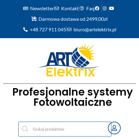
Newsletter
Kontakt
Faq
Darmowa dostawa od 2499,00zł
+48 727 911 045
biuro@artelektrix.pl
Profesjonalne systemy
Fotowoltaiczne