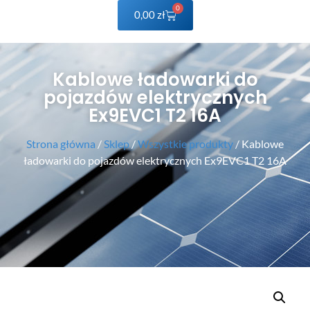
0
0,00
zł
Kablowe ładowarki do
pojazdów elektrycznych
Ex9EVC1 T2 16A
Strona główna
/
Sklep
/
Wszystkie produkty
/ Kablowe
ładowarki do pojazdów elektrycznych Ex9EVC1 T2 16A