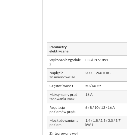
Parametry
elektryczne
Wykonanie zgodnie
IEC/EN 61851
z
Napięcie
200 — 260 V AC
znamionowe Ue
Częstotliwość f
50 / 60 Hz
Maksymalny prąd
16 A
ładowania Imax
Regulacja
6 / 8 / 10 / 13 / 16 A
poziomów prądu
Moc ładowania na
1.4 / 1.8 / 2.3 / 3.0 / 3.7
poziom
kW 1
Zintegrowany wył.