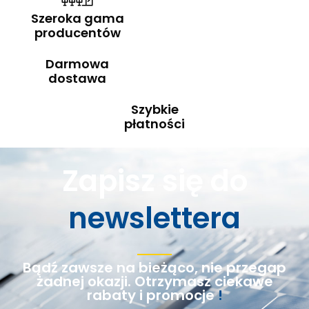
Szeroka gama
producentów
Darmowa
dostawa
Szybkie
płatności
Zapisz się do
newslettera
Bądź zawsze na bieżąco, nie przegap
żadnej okazji. Otrzymasz ciekawe
rabaty i promocje
!