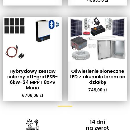
4583,75
zł
Hybrydowy zestaw
Oświetlenie słoneczne
solarny off-grid ESB-
LED z akumulatorem na
6kW-24 MPPT 8xPV
działkę
Mono
749,00
zł
6706,05
zł
14 dni
na zwrot