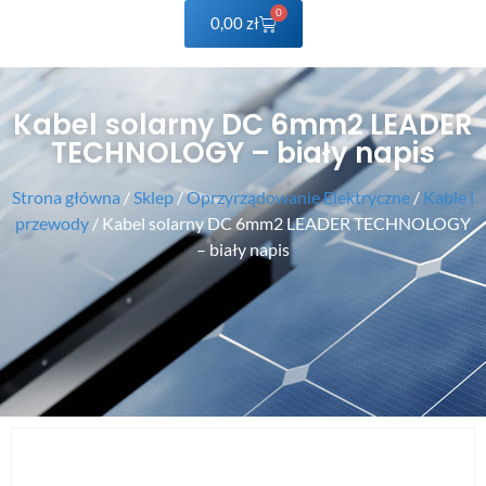
0
0,00
zł
Kabel solarny DC 6mm2 LEADER
TECHNOLOGY – biały napis
Strona główna
/
Sklep
/
Oprzyrządowanie Elektryczne
/
Kable i
przewody
/ Kabel solarny DC 6mm2 LEADER TECHNOLOGY
– biały napis