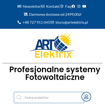
Newsletter
Kontakt
Faq
Darmowa dostawa od 2499,00zł
+48 727 911 045
biuro@artelektrix.pl
Profesjonalne systemy
Fotowoltaiczne