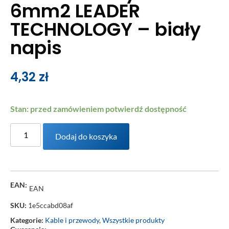
6mm2 LEADER
TECHNOLOGY – biały
napis
4,32
zł
Stan: przed zamówieniem potwierdź dostępność
Dodaj do koszyka
EAN:
EAN
SKU:
1e5ccabd08af
Kategorie:
Kable i przewody
,
Wszystkie produkty