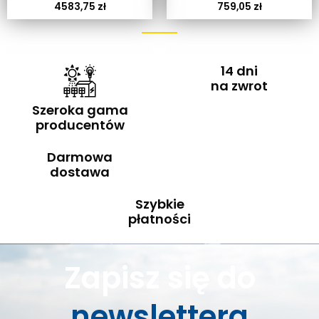
4583,75
zł
759,05
zł
14 dni
na zwrot
Szeroka gama
producentów
Darmowa
dostawa
Szybkie
płatności
Zapisz się do
newslettera