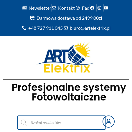
Newsletter
Kontakt
Faq
Darmowa dostawa od 2499,00zł
+48 727 911 045
biuro@artelektrix.pl
Profesjonalne systemy
Fotowoltaiczne