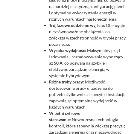
śledzenia mocy maksymalnej, co pozwala
na bardziej elastyczną konfigurację paneli
i optymalne wykorzystanie energii w
różnych warunkach nasłonecznienia.
Trójfazowe oddzielne wyjście:
Obsługuje
niezrównoważone obciążenia, co
zwiększa wszechstronność w trybie pracy
poza siecią.
Wysoka wydajność:
Maksymalny prąd
ładowania i rozładowywania wynoszący
aż
50 A
, co pozwala na szybkie i
efektywne zarządzanie energią w
systemie hybrydowym.
Różne tryby pracy:
Możliwość
dostosowania pracy urządzenia do
potrzeb użytkownika i specyfiki instalacji,
zapewniając optymalną wydajność w
każdych warunkach.
W pełni cyfrowe
sterowanie:
Nowoczesna technologia
kontroli, która zapewnia większą precyzję
zarządzania energią oraz niezawodność