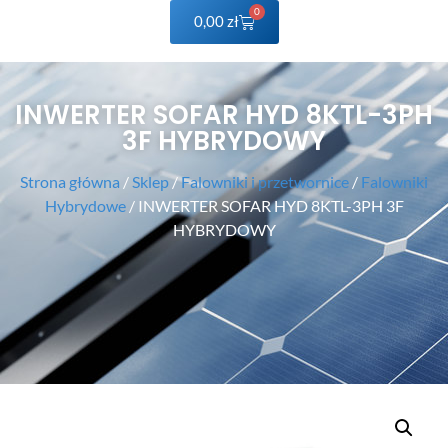
0
0,00
zł
INWERTER SOFAR HYD 8KTL-3PH
3F HYBRYDOWY
Strona główna
/
Sklep
/
Falowniki i przetwornice
/
Falowniki
Hybrydowe
/ INWERTER SOFAR HYD 8KTL-3PH 3F
HYBRYDOWY