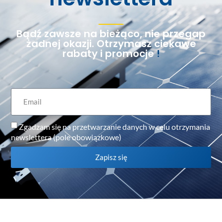
Bądź zawsze na bieżąco, nie przegap
żadnej okazji. Otrzymasz ciekawe
rabaty i promocje
!
Zgadzam się na przetwarzanie danych w celu otrzymania
newslettera (pole obowiązkowe)
Zapisz się