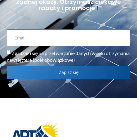
żadnej okazji. Otrzymasz ciekawe
rabaty i promocje
!
Zgadzam się na przetwarzanie danych w celu otrzymania
newslettera (pole obowiązkowe)
Zapisz się