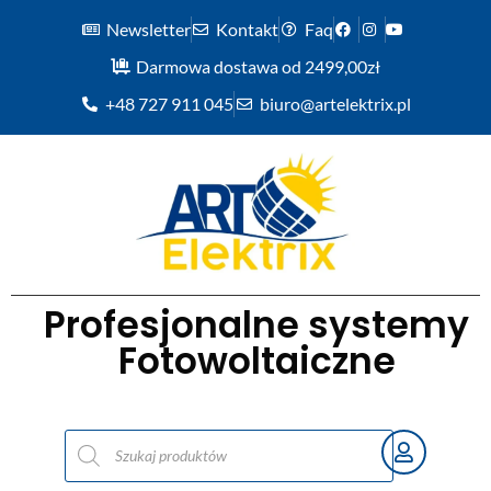
Newsletter
Kontakt
Faq
Darmowa dostawa od 2499,00zł
+48 727 911 045
biuro@artelektrix.pl
Profesjonalne systemy
Fotowoltaiczne