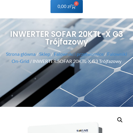
0
0,00
zł
INWERTER SOFAR 20KTL-X G3
Trójfazowy
Strona główna
/
Sklep
/
Falowniki i przetwornice
/
Falowniki
On-Grid
/ INWERTER SOFAR 20KTL-X G3 Trójfazowy