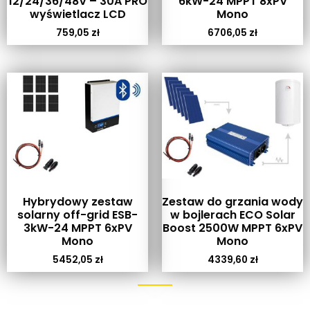
12/24/36/48V – 30A PRO
6kW-24 MPPT 8xPV
wyświetlacz LCD
Mono
759,05
zł
6706,05
zł
Hybrydowy zestaw
Zestaw do grzania wody
solarny off-grid ESB-
w bojlerach ECO Solar
3kW-24 MPPT 6xPV
Boost 2500W MPPT 6xPV
Mono
Mono
5452,05
zł
4339,60
zł