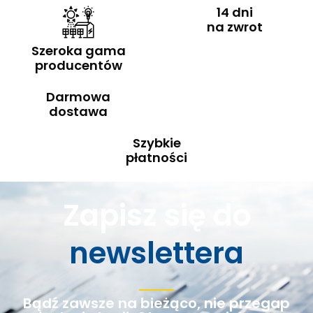
14 dni
na zwrot
Szeroka gama
producentów
Darmowa
dostawa
Szybkie
płatności
Zapisz się do
newslettera
Bądź zawsze na bieżąco, nie przegap