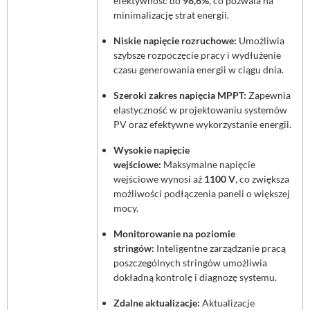
efektywność do
98,6%
, co pozwala na
minimalizację strat energii.
Niskie napięcie rozruchowe:
Umożliwia
szybsze rozpoczęcie pracy i wydłużenie
czasu generowania energii w ciągu dnia.
Szeroki zakres napięcia MPPT:
Zapewnia
elastyczność w projektowaniu systemów
PV oraz efektywne wykorzystanie energii.
Wysokie napięcie
wejściowe:
Maksymalne napięcie
wejściowe wynosi aż
1100 V
, co zwiększa
możliwości podłączenia paneli o większej
mocy.
Monitorowanie na poziomie
stringów:
Inteligentne zarządzanie pracą
poszczególnych stringów umożliwia
dokładną kontrolę i diagnozę systemu.
Zdalne aktualizacje:
Aktualizacje