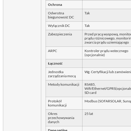
Ochrona
Odwrotna
Tak
biegunowość DC
Wyłącznik DC
Tak
Zabezpieczenia
Przed pracą wyspową, monito
prądu różnicowego, monitori
zwarcia prądu uziemiającego
ARPC
Kontroler prądu wstecznego
(opcjonalnie)
Łączność
Jednostka
Wg. Certyfikacji lub zamówien
zarządzania mocą
Metody komunikacji
RS485,
Wifi/Ethernet/GPRS(opcjonaln
SD card
Protokół
Modbus (SOFARSOLAR, Suns
komunikacji
Okres
25 lat
przechowywania
danych
Dane ogólne