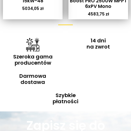
15kW-48
Boost PRO 2500W MPPT
6xPV Mono
5034,05
zł
4583,75
zł
14 dni
na zwrot
Szeroka gama
producentów
Darmowa
dostawa
Szybkie
płatności
Zapisz się do