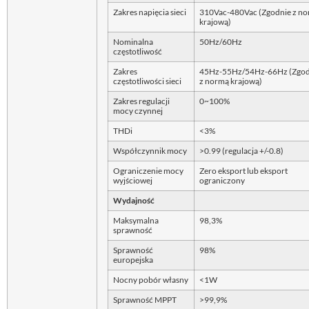
Zakres napięcia sieci
310Vac-480Vac (Zgodnie z n
krajową)
Nominalna
50Hz/60Hz
częstotliwość
Zakres
45Hz-55Hz/54Hz-66Hz (Zgod
częstotliwości sieci
z normą krajową)
Zakres regulacji
0~100%
mocy czynnej
THDi
<3%
Współczynnik mocy
>0.99 (regulacja +/-0.8)
Ograniczenie mocy
Zero eksport lub eksport
wyjściowej
ograniczony
Wydajność
Maksymalna
98,3%
sprawność
Sprawność
98%
europejska
Nocny pobór własny
<1W
Sprawność MPPT
>99,9%