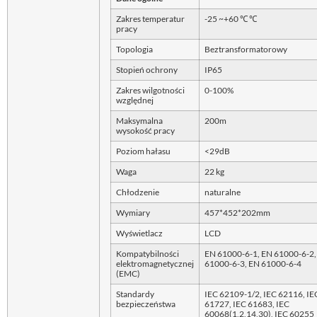
Zakres temperatur
-25 ~+60 ℃ ℃
pracy
Topologia
Beztransformatorowy
Stopień ochrony
IP65
Zakres wilgotności
0-100%
względnej
Maksymalna
200m
wysokość pracy
Poziom hałasu
<29dB
Waga
22 kg
Chłodzenie
naturalne
Wymiary
457*452*202mm
Wyświetlacz
LCD
Kompatybilności
EN 61000-6-1, EN 61000-6-2,
elektromagnetycznej
61000-6-3, EN 61000-6-4
(EMC)
Standardy
IEC 62109-1/2, IEC 62116, IE
bezpieczeństwa
61727, IEC 61683, IEC
60068(1,2,14,30), IEC 60255