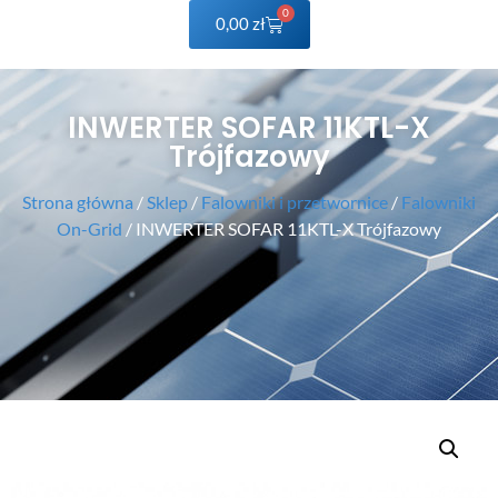
0
0,00
zł
INWERTER SOFAR 11KTL-X
Trójfazowy
Strona główna
/
Sklep
/
Falowniki i przetwornice
/
Falowniki
On-Grid
/ INWERTER SOFAR 11KTL-X Trójfazowy