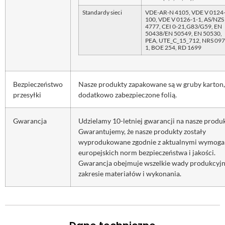
Standardy sieci
VDE-AR-N 4105, VDE V 0124
100, VDE V 0126-1-1, AS/NZS
4777, CEI 0-21,G83/G59, EN
50438/EN 50549, EN 50530,
PEA, UTE_C_15_712, NRS 097
1, BOE 254, RD 1699
Bezpieczeństwo
Nasze produkty zapakowane są w gruby karton,
przesyłki
dodatkowo zabezpieczone folią.
Gwarancja
Udzielamy 10-letniej gwarancji na nasze produk
Gwarantujemy, że nasze produkty zostały
wyprodukowane zgodnie z aktualnymi wymog
europejskich norm bezpieczeństwa i jakości.
Gwarancja obejmuje wszelkie wady produkcyj
zakresie materiałów i wykonania.