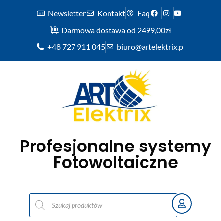
Newsletter
Kontakt
Faq
Darmowa dostawa od 2499,00zł
+48 727 911 045
biuro@artelektrix.pl
Profesjonalne systemy
Fotowoltaiczne