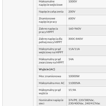
Maksymalne
1000V
napięcie wejściowe
Napięcie załączenia
200V
Znamionowe
600V
napięcie pracy
Zakres napięcia
160-960V
pracy MPPT
Zakres napięcia dla
300C-840V
pełnej mocy MPPT
Maksymalny prąd
11A/11A
wejściowy na MPPT
Maksymalny prąd
14A
zwarciowy na MPPT
Wyjście (AC)
Moc znamionowa
10000W
Maksymalna moc AC
11000VA
Maksymalny prąd
15,9A
wyjścia
Nominalne napięcie
3/N/PE, 220/380Vac,
sieci
230/400Vac, 240/415Vac