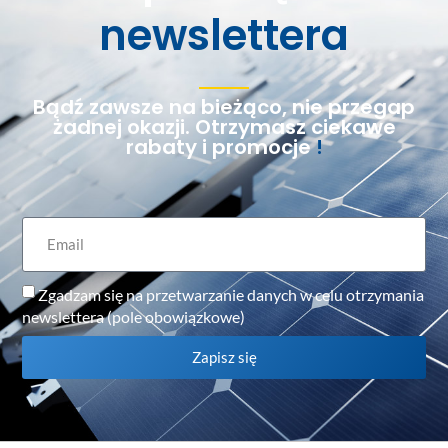
newslettera
Bądź zawsze na bieżąco, nie przegap
żadnej okazji. Otrzymasz ciekawe
rabaty i promocje
!
Zgadzam się na przetwarzanie danych w celu otrzymania
newslettera (pole obowiązkowe)
Zapisz się