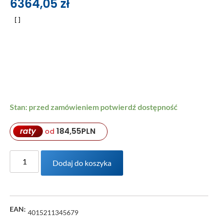
6364,05
zł
Stan: przed zamówieniem potwierdź dostępność
raty
184,55
PLN
od
Dodaj do koszyka
EAN:
4015211345679