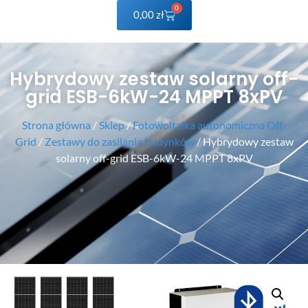
0
0,00
zł
Hybrydowy zestaw solarny off-
grid ESB-6kW-24 MPPT 8xPV
Strona główna
/
Sklep
/
Fotowoltaika autonomiczna Off-
Grid
/
Zestawy do zasilania budynków
/ Hybrydowy zestaw
solarny off-grid ESB-6kW-24 MPPT 8xPV