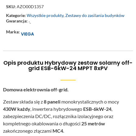
SKU:
AZO00D1357
Kategorie:
Wszystkie produkty
,
Zestawy do zasilania budynków
Gwarancja:
‘-
Marka:
VIEGA
Opis produktu Hybrydowy zestaw solarny off-
grid ESB-6kW-24 MPPT 8xPV
Domowa elektrownia off-grid.
Zestaw składa się z
8 paneli
monokrystalicznych o mocy
430W każdy
, inwertera hybrydowego
ESB-6kW-24
,
zabezpieczenia DC/DC, rozłącznika izolacyjnego oraz
kompletnego okablowania o długości
25 metrów
zakończonego złączami
MC4
.