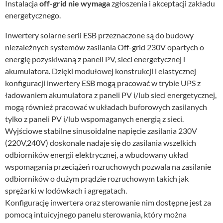
Instalacja
off-grid nie wymaga
zgłoszenia i akceptacji zakładu
energetycznego.
Inwertery solarne serii ESB przeznaczone są do budowy
niezależnych systemów zasilania Off-grid 230V opartych o
energię pozyskiwaną z paneli PV, sieci energetycznej i
akumulatora. Dzięki modułowej konstrukcji i elastycznej
konfiguracji inwertery ESB mogą pracować w trybie UPS z
ładowaniem akumulatora z paneli PV i/lub sieci energetycznej,
mogą również pracować w układach buforowych zasilanych
tylko z paneli PV i/lub wspomaganych energią z sieci.
Wyjściowe stabilne sinusoidalne napięcie zasilania 230V
(220V,240V) doskonale nadaje się do zasilania wszelkich
odbiorników energii elektrycznej, a wbudowany układ
wspomagania przeciążeń rozruchowych pozwala na zasilanie
odbiorników o dużym prądzie rozruchowym takich jak
sprężarki w lodówkach i agregatach.
Konfigurację inwertera oraz sterowanie nim dostępne jest za
pomocą intuicyjnego panelu sterowania, który można