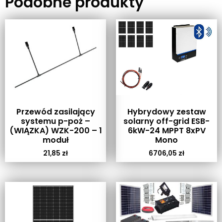
Podobne produkty
Przewód zasilający
Hybrydowy zestaw
systemu p-poż –
solarny off-grid ESB-
(WIĄZKA) WZK-200 – 1
6kW-24 MPPT 8xPV
moduł
Mono
21,85
zł
6706,05
zł