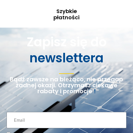
Szybkie
płatności
Zapisz się do
newslettera
Bądź zawsze na bieżąco, nie przegap
żadnej okazji. Otrzymasz ciekawe
rabaty i promocje
!