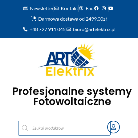
Newsletter
Kontakt
Faq
Darmowa dostawa od 2499,00zł
+48 727 911 045
biuro@artelektrix.pl
Profesjonalne systemy
Fotowoltaiczne