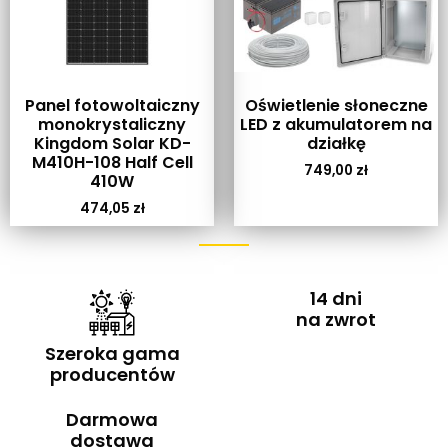
Panel fotowoltaiczny
Oświetlenie słoneczne
monokrystaliczny
LED z akumulatorem na
Kingdom Solar KD-
działkę
M410H-108 Half Cell
749,00
zł
410W
474,05
zł
14 dni
na zwrot
Szeroka gama
producentów
Darmowa
dostawa