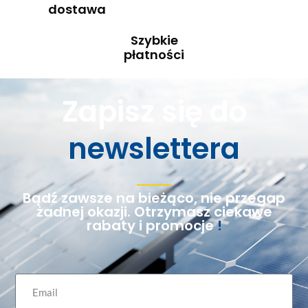
dostawa
Szybkie
płatności
Zapisz się do
newslettera
Bądź zawsze na bieżąco, nie przegap
żadnej okazji. Otrzymasz ciekawe
rabaty i promocje
!