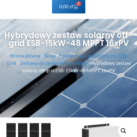
0
0,00
zł
Hybrydowy zestaw solarny off-
grid ESB-15kW-48 MPPT 16xPV
Strona główna
/
Sklep
/
Fotowoltaika autonomiczna Off-
Grid
/
Zestawy do zasilania budynków
/ Hybrydowy zestaw
solarny off-grid ESB-15kW-48 MPPT 16xPV