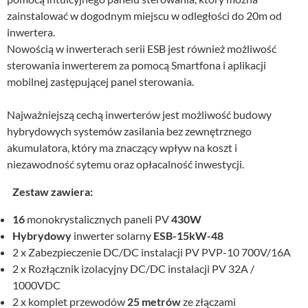
zainstalować w dogodnym miejscu w odległości do 20m od
inwertera.
Nowością w inwerterach serii ESB jest również możliwość
sterowania inwerterem za pomocą Smartfona i aplikacji
mobilnej zastępującej panel sterowania.
Najważniejszą cechą inwerterów jest możliwość budowy
hybrydowych systemów zasilania bez zewnętrznego
akumulatora, który ma znaczący wpływ na koszt i
niezawodność sytemu oraz opłacalność inwestycji.
Zestaw zawiera:
16
monokrystalicznych paneli PV
430W
Hybrydowy
inwerter solarny
ESB-15kW-48
2 x Zabezpieczenie DC/DC instalacji PV PVP-10 700V/16A
2 x Rozłącznik izolacyjny DC/DC instalacji PV 32A /
1000VDC
2 x komplet przewodów
25 metrów
ze złączami