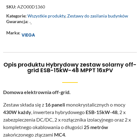
SKU:
AZO00D1360
Kategorie:
Wszystkie produkty
,
Zestawy do zasilania budynków
Gwarancja:
‘-
Marka:
VIEGA
Opis produktu Hybrydowy zestaw solarny off-
grid ESB-15kW-48 MPPT 16xPV
Domowa elektrownia off-grid.
Zestaw składa się z
16 paneli
monokrystalicznych o mocy
430W każdy
, inwertera hybrydowego
ESB-15kW-48
, 2 x
zabezpieczenia DC/DC, 2 x rozłącznika izolacyjnego oraz 2 x
kompletnego okablowania o długości
25 metrów
zakończonego złączami
MC4
.