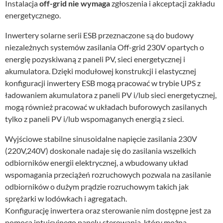
Instalacja
off-grid nie wymaga
zgłoszenia i akceptacji zakładu
energetycznego.
Inwertery solarne serii ESB przeznaczone są do budowy
niezależnych systemów zasilania Off-grid 230V opartych o
energię pozyskiwaną z paneli PV, sieci energetycznej i
akumulatora. Dzięki modułowej konstrukcji i elastycznej
konfiguracji inwertery ESB mogą pracować w trybie UPS z
ładowaniem akumulatora z paneli PV i/lub sieci energetycznej,
mogą również pracować w układach buforowych zasilanych
tylko z paneli PV i/lub wspomaganych energią z sieci.
Wyjściowe stabilne sinusoidalne napięcie zasilania 230V
(220V,240V) doskonale nadaje się do zasilania wszelkich
odbiorników energii elektrycznej, a wbudowany układ
wspomagania przeciążeń rozruchowych pozwala na zasilanie
odbiorników o dużym prądzie rozruchowym takich jak
sprężarki w lodówkach i agregatach.
Konfigurację inwertera oraz sterowanie nim dostępne jest za
pomocą intuicyjnego panelu sterowania, który można