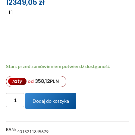
12349,05
zł
Stan: przed zamówieniem potwierdź dostępność
raty
358,12
PLN
od
Dodaj do koszyka
EAN:
4015211345679