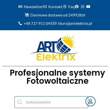
Newsletter
Kontakt
Faq
Darmowa dostawa od 2499,00zł
+48 727 911 045
biuro@artelektrix.pl
Profesjonalne systemy
Fotowoltaiczne