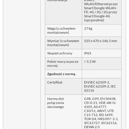
WLAN/Ethernet przez
Smart Dongle-WLAN-
FE; 4G / 3G / 2G przez
Smart Dongle-4G
(opcjonalnie)
Waga (z uchwytem
17 kg
montażowym)
Wymiar (z uchwytem
525 x 470 x 146,5 mm
montażowym)
Stopień ochrony
IP65
Pobór mocy w porze
< 5,5 W
nocnej
Zgodność z normą
Certyfikat
EN/IEC 62109-1,
EN/IEC 62109-2, IEC
62116
Normy dot.
G98, G99, EN 50438,
połączenia
CEI 0-21, VDE-AR-N-
sieciowego
4105, AS 4777,
C10/11, ABNT, UTE
C15-712, RD 1699,
TOR D4, NRS 097- 2-1,
IEC61727, IEC62116,
DEWA 2.0