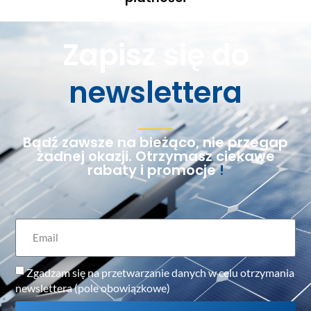
Zapisz się do
newslettera
Bądź zawsze na bieżąco, nie przegap
żadnej okazji. Otrzymasz ciekawe
rabaty i promocje
!
Zgadzam się na przetwarzanie danych w celu otrzymania
newslettera (pole obowiązkowe)