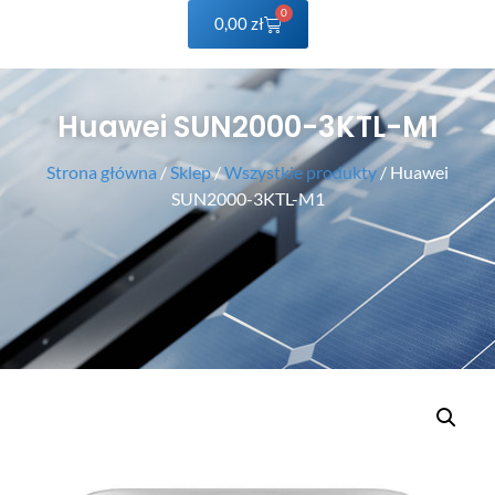
0
0,00
zł
Huawei SUN2000-3KTL-M1
Strona główna
/
Sklep
/
Wszystkie produkty
/ Huawei
SUN2000-3KTL-M1