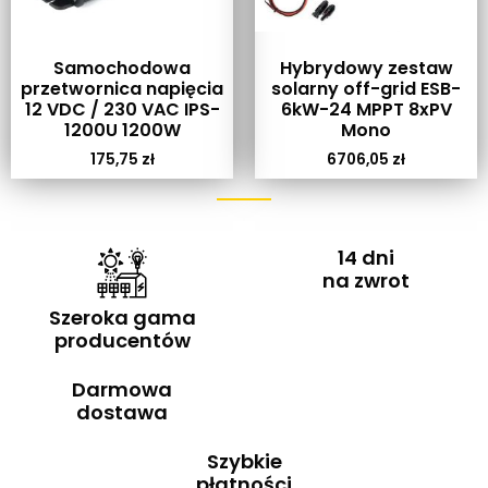
Samochodowa
Hybrydowy zestaw
przetwornica napięcia
solarny off-grid ESB-
12 VDC / 230 VAC IPS-
6kW-24 MPPT 8xPV
1200U 1200W
Mono
175,75
zł
6706,05
zł
14 dni
na zwrot
Szeroka gama
producentów
Darmowa
dostawa
Szybkie
płatności