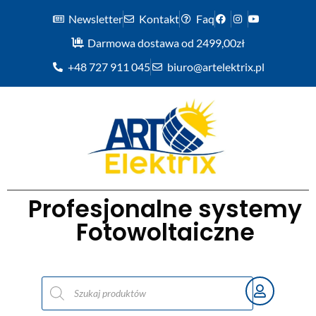
Newsletter
Kontakt
Faq
Darmowa dostawa od 2499,00zł
+48 727 911 045
biuro@artelektrix.pl
Profesjonalne systemy
Fotowoltaiczne