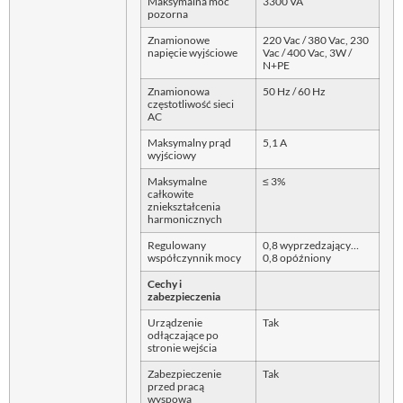
Maksymalna moc
3300 VA
pozorna
Znamionowe
220 Vac / 380 Vac, 230
napięcie wyjściowe
Vac / 400 Vac, 3W /
N+PE
Znamionowa
50 Hz / 60 Hz
częstotliwość sieci
AC
Maksymalny prąd
5,1 A
wyjściowy
Maksymalne
≤ 3%
całkowite
zniekształcenia
harmonicznych
Regulowany
0,8 wyprzedzający…
współczynnik mocy
0,8 opóźniony
Cechy i
zabezpieczenia
Urządzenie
Tak
odłączające po
stronie wejścia
Zabezpieczenie
Tak
przed pracą
wyspową