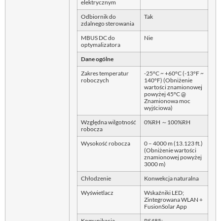
elektrycznym
Odbiornik do
Tak
zdalnego sterowania
MBUS DC do
Nie
optymalizatora
Dane ogólne
Zakres temperatur
-25°C ~ +60°C (-13°F ~
roboczych
140°F) (Obniżenie
wartości znamionowej
powyżej 45°C @
Znamionowa moc
wyjściowa)
Względna wilgotność
0%RH ～100%RH
robocza
Wysokość robocza
0 – 4000 m (13.123 ft.)
(Obniżenie wartości
znamionowej powyżej
3000 m)
Chłodzenie
Konwekcja naturalna
Wyświetlacz
Wskaźniki LED;
Zintegrowana WLAN +
FusionSolar App
Komunikacja
RS485;