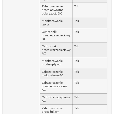
Zabezpieczenie
Tak
przed odwrotną
polaryzacją DC
Monitorowanie
Tak
izolacji
Ochronnik
Tak
przeciwprzepięciowy
DC
Ochronnik
Tak
przeciwprzepięciowy
AC
Monitorowanie
Tak
prądu upływu
Zabezpieczenie
Tak
nadprądowe AC
Zabezpieczenie
Tak
przeciwzwarciowe
AC
Ochrona napięciowa
Tak
AC
Zabezpieczenie
Tak
przed łukiem