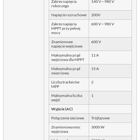
Zakres napięcia
140 V ~ 980 V
roboczego
Napięcie rozruchowe
200V
Zakres napięcia
600 V ~ 980 V
MPPT przy pełnej
mocy
Znamionowe
600 V
napięcie wejściowe
Maksymalny prąd
11 A
wejściowy dla MPPT
Maksymalny prąd
15 A
zwarciowy
Liczba trackerów
2
MPP
Maksymalna liczba
1
wejść
Wyjście (AC)
Połączenie sieciowe
Trójfazowe
Znamionowa moc
3000 W
wyjściowa