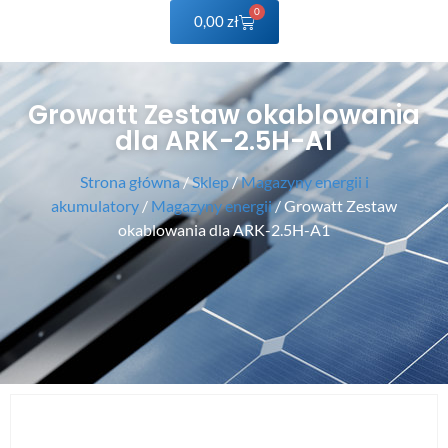
0
0,00
zł
Growatt Zestaw okablowania
dla ARK-2.5H-A1
Strona główna
/
Sklep
/
Magazyny energii i
akumulatory
/
Magazyny energii
/ Growatt Zestaw
okablowania dla ARK-2.5H-A1