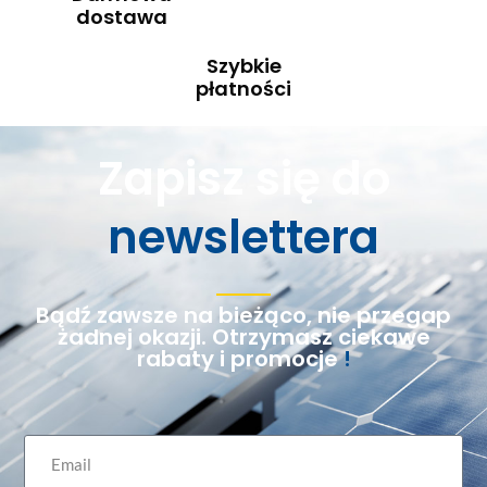
dostawa
Szybkie
płatności
Zapisz się do
newslettera
Bądź zawsze na bieżąco, nie przegap
żadnej okazji. Otrzymasz ciekawe
rabaty i promocje
!