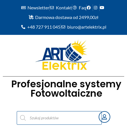
Newsletter
Kontakt
Faq
Darmowa dostawa od 2499,00zł
+48 727 911 045
biuro@artelektrix.pl
Profesjonalne systemy
Fotowoltaiczne