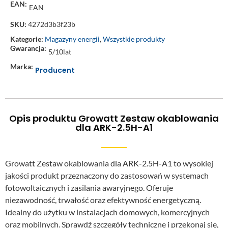
EAN:
EAN
SKU:
4272d3b3f23b
Kategorie:
Magazyny energii
,
Wszystkie produkty
Gwarancja:
5/10lat
Marka:
Producent
Opis produktu Growatt Zestaw okablowania
dla ARK-2.5H-A1
Growatt Zestaw okablowania dla ARK-2.5H-A1 to wysokiej
jakości produkt przeznaczony do zastosowań w systemach
fotowoltaicznych i zasilania awaryjnego. Oferuje
niezawodność, trwałość oraz efektywność energetyczną.
Idealny do użytku w instalacjach domowych, komercyjnych
oraz mobilnych. Sprawdź szczegóły techniczne i przekonaj się,