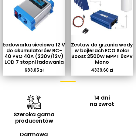
Ładowarka sieciowa 12 V
Zestaw do grzania wody
do akumulatorów BC-
w bojlerach ECO Solar
40 PRO 40A (230V/12V)
Boost 2500W MPPT 6xPV
LCD 7 stopni ładowania
Mono
683,05
zł
4339,60
zł
14 dni
na zwrot
Szeroka gama
producentów
Darmowa