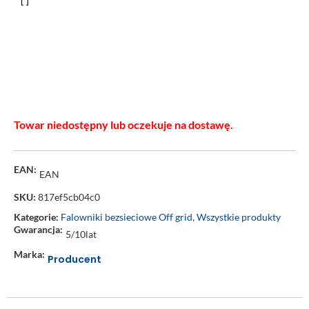
Towar niedostępny lub oczekuje na dostawę.
EAN:
EAN
SKU:
817ef5cb04c0
Kategorie:
Falowniki bezsieciowe Off grid
,
Wszystkie produkty
Gwarancja:
5/10lat
Marka:
Producent