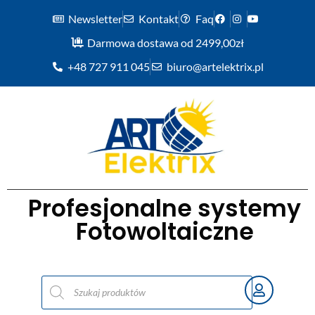
Newsletter
Kontakt
Faq
Darmowa dostawa od 2499,00zł
+48 727 911 045
biuro@artelektrix.pl
Profesjonalne systemy
Fotowoltaiczne