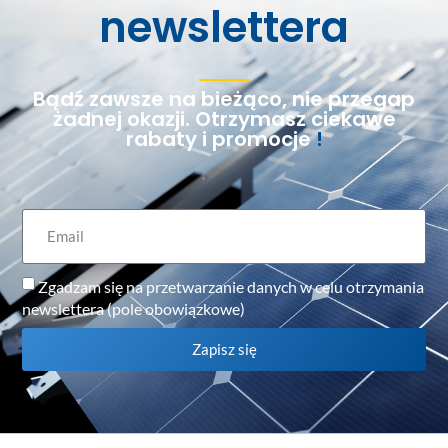
newslettera
Bądź zawsze na bieżąco, nie przegap
żadnej okazji. Otrzymasz ciekawe
rabaty i promocje
!
Zgadzam się na przetwarzanie danych w celu otrzymania
newslettera (pole obowiązkowe)
Zapisz się