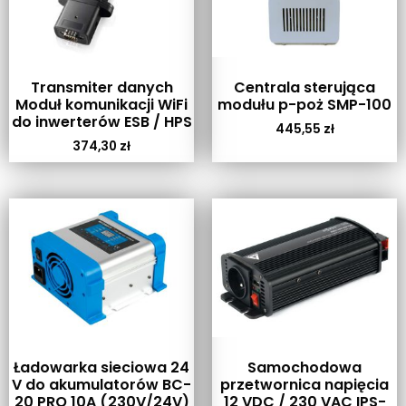
Transmiter danych
Centrala sterująca
Moduł komunikacji WiFi
modułu p-poż SMP-100
do inwerterów ESB / HPS
445,55
zł
374,30
zł
Ładowarka sieciowa 24
Samochodowa
V do akumulatorów BC-
przetwornica napięcia
20 PRO 10A (230V/24V)
12 VDC / 230 VAC IPS-