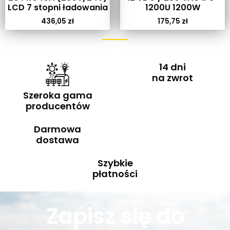
LCD 7 stopni ładowania
1200U 1200W
436,05
zł
175,75
zł
14 dni
na zwrot
Szeroka gama
producentów
Darmowa
dostawa
Szybkie
płatności
Zapisz się do