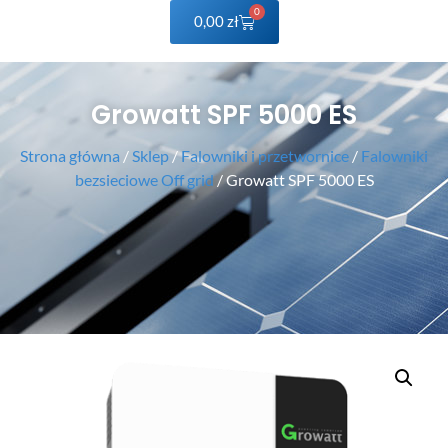
0
0,00
zł
Growatt SPF 5000 ES
Strona główna
/
Sklep
/
Falowniki i przetwornice
/
Falowniki
bezsieciowe Off grid
/ Growatt SPF 5000 ES