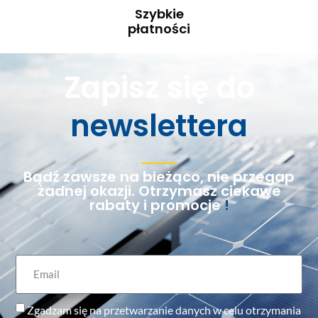
Szybkie
płatności
Zapisz się do
newslettera
Bądź zawsze na bieżąco, nie przegap
żadnej okazji. Otrzymasz ciekawe
rabaty i promocje
!
Zgadzam się na przetwarzanie danych w celu otrzymania