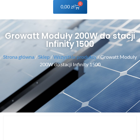
0
0,00
zł
Growatt Moduły 200W do stacji
Infinity 1500
Strona główna
/
Sklep
/
Wszystkie produkty
/ Growatt Moduły
200W do stacji Infinity 1500