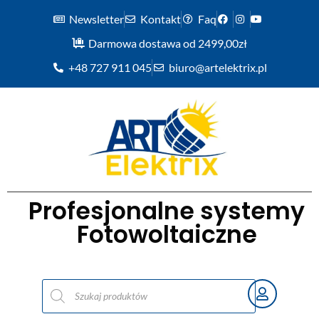
Newsletter
Kontakt
Faq
Darmowa dostawa od 2499,00zł
+48 727 911 045
biuro@artelektrix.pl
Profesjonalne systemy
Fotowoltaiczne