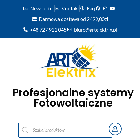
Newsletter
Kontakt
Faq
Darmowa dostawa od 2499,00zł
+48 727 911 045
biuro@artelektrix.pl
Profesjonalne systemy
Fotowoltaiczne