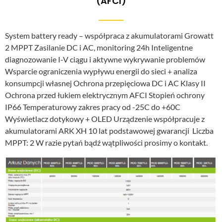
(AFCI)
System battery ready – współpraca z akumulatorami Growatt
2 MPPT Zasilanie DC i AC, monitoring 24h Inteligentne
diagnozowanie I-V ciągu i aktywne wykrywanie problemów
Wsparcie ograniczenia wypływu energii do sieci + analiza
konsumpcji własnej Ochrona przepięciowa DC i AC Klasy II
Ochrona przed łukiem elektrycznym AFCI Stopień ochrony
IP66 Temperaturowy zakres pracy od -25C do +60C
Wyświetlacz dotykowy + OLED Urządzenie współpracuje z
akumulatorami ARK XH 10 lat podstawowej gwarancji Liczba
MPPT: 2 W razie pytań bądź wątpliwości prosimy o kontakt.