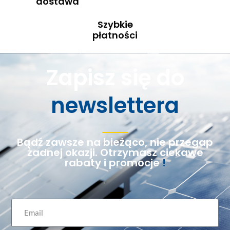
dostawa
Szybkie
płatności
Zapisz się do
newslettera
Bądź zawsze na bieżąco, nie przegap
żadnej okazji. Otrzymasz ciekawe
rabaty i promocje
!