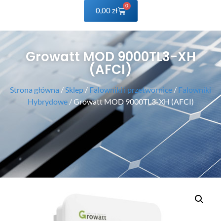
0
0,00
zł
Growatt MOD 9000TL3-XH
(AFCI)
Strona główna
/
Sklep
/
Falowniki i przetwornice
/
Falowniki
Hybrydowe
/ Growatt MOD 9000TL3-XH (AFCI)