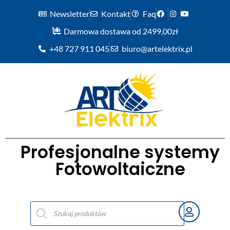
Newsletter
Kontakt
Faq
Darmowa dostawa od 2499,00zł
+48 727 911 045
biuro@artelektrix.pl
Profesjonalne systemy
Fotowoltaiczne