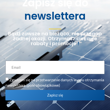
Zapisz się do
newslettera
Bądź zawsze na bieżąco, nie przegap
żadnej okazji. Otrzymasz ciekawe
rabaty i promocje
!
Zgadzam się na przetwarzanie danych w celu otrzymania
newslettera (pole obowiązkowe)
Zapisz się