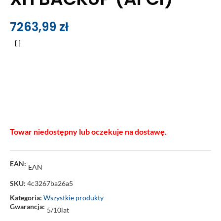
7263,99
zł
Towar niedostępny lub oczekuje na dostawę.
EAN:
EAN
SKU:
4c3267ba26a5
Kategoria:
Wszystkie produkty
Gwarancja:
5/10lat