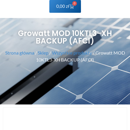
0
0,00
zł
Growatt MOD 10KTL3-XH
BACKUP (AFCI)
Strona główna
/
Sklep
/
Wszystkie produkty
/ Growatt MOD
10KTL3-XH BACKUP (AFCI)