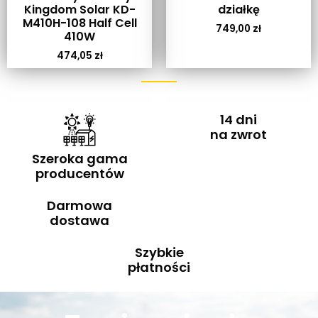
Kingdom Solar KD-
działkę
M410H-108 Half Cell
749,00
zł
410W
474,05
zł
14 dni
na zwrot
Szeroka gama
producentów
Darmowa
dostawa
Szybkie
płatności