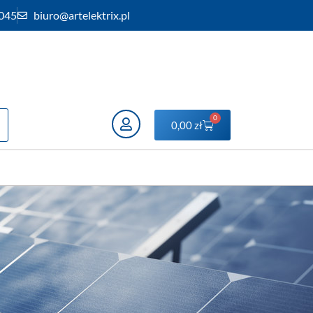
 045
biuro@artelektrix.pl
0
0,00
zł