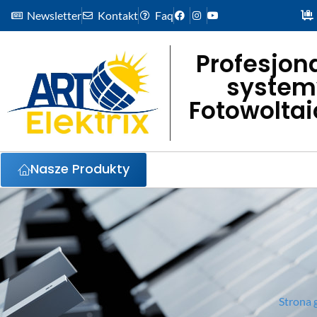
Newsletter
Kontakt
Faq
Profesjon
system
Fotowolta
Nasze Produkty
Strona 