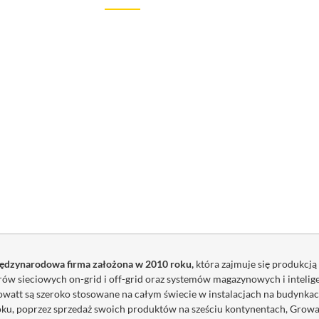
iędzynarodowa firma założona w 2010 roku,
która zajmuje się produkcj
ów sieciowych on-grid i off-grid oraz systemów magazynowych i intelig
owatt są szeroko stosowane na całym świecie w instalacjach na budynka
oku, poprzez sprzedaż swoich produktów na sześciu kontynentach, Growa