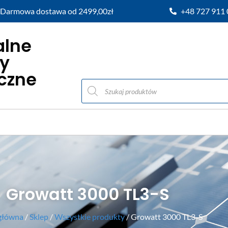
Darmowa dostawa od 2499,00zł
+48 727 911
alne
y
iczne
Growatt 3000 TL3-S
główna
/
Sklep
/
Wszystkie produkty
/ Growatt 3000 TL3-S