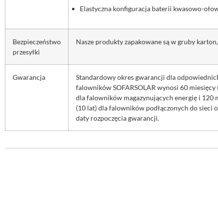
Elastyczna konfiguracja baterii kwasowo-oło
Bezpieczeństwo
Nasze produkty zapakowane są w gruby karton,
przesyłki
Gwarancja
Standardowy okres gwarancji dla odpowiednic
falowników SOFARSOLAR wynosi 60 miesięcy (5
dla falowników magazynujących energię i 120 
(10 lat) dla falowników podłączonych do sieci 
daty rozpoczęcia gwarancji.