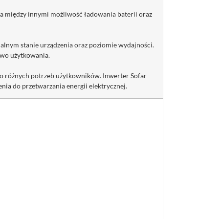
da między innymi możliwość ładowania baterii oraz
ualnym stanie urządzenia oraz poziomie wydajności.
two użytkowania.
do różnych potrzeb użytkowników. Inwerter Sofar
ia do przetwarzania energii elektrycznej.