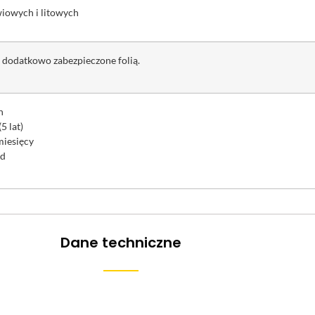
wiowych i litowych
 dodatkowo zabezpieczone folią.
h
 lat)
miesięcy
od
Dane techniczne