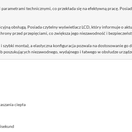
i parametrami technicznymi, co przekłada się na efektywną pracę. Posia
icyjną obsługą. Posiada czytelny wyświetlacz LCD, który informuje o akt
chrony przed przepięciami, co zwiększa jego niezawodność i bezpieczeńs
 szybki montaż, a elastyczna konfiguracja pozwala na dostosowanie go 
b poszukujących niezawodnego, wydajnego i łatwego w obsłudze urządzen
aszania ciepła
lisekund