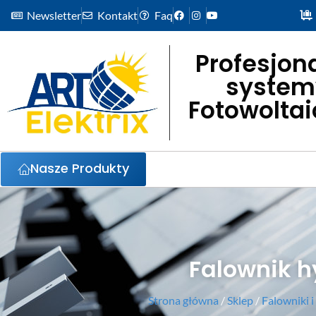
Newsletter
Kontakt
Faq
Profesjon
system
Fotowolta
Nasze Produkty
Falownik 
Strona główna
/
Sklep
/
Falowniki i