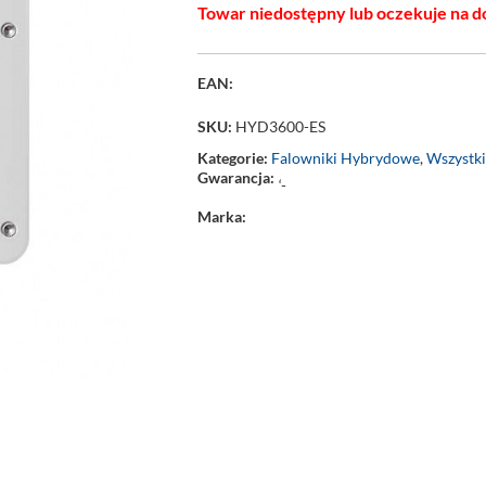
Towar niedostępny lub oczekuje na d
EAN:
SKU:
HYD3600-ES
Kategorie:
Falowniki Hybrydowe
,
Wszystki
Gwarancja:
‘-
Marka: