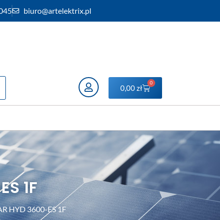
 045
biuro@artelektrix.pl
0
0,00
zł
ES 1F
AR HYD 3600-ES 1F