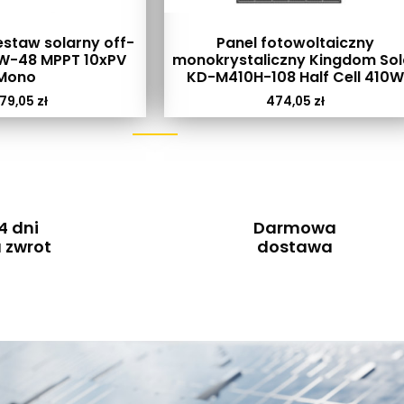
staw solarny off-
Panel fotowoltaiczny
kW-48 MPPT 10xPV
monokrystaliczny Kingdom Sol
Mono
KD-M410H-108 Half Cell 410W
79,05
zł
474,05
zł
4 dni
Darmowa
 zwrot
dostawa