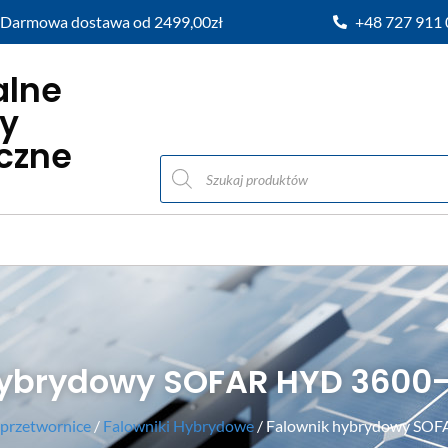
Darmowa dostawa od 2499,00zł
+48 727 911
alne
y
iczne
hybrydowy SOFAR HYD 3600-
 przetwornice
/
Falowniki Hybrydowe
/ Falownik hybrydowy SOF