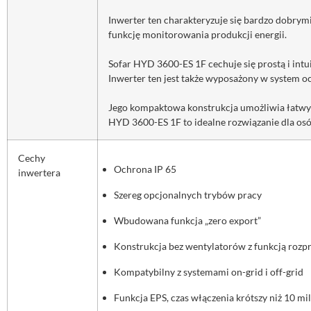
Inwerter ten charakteryzuje się bardzo dobrym
funkcję monitorowania produkcji energii.
Sofar HYD 3600-ES 1F cechuje się prostą i intu
Inwerter ten jest także wyposażony w system o
Jego kompaktowa konstrukcja umożliwia łatwy i
HYD 3600-ES 1F to idealne rozwiązanie dla osó
Cechy
Ochrona IP 65
inwertera
Szereg opcjonalnych trybów pracy
Wbudowana funkcja „zero export”
Konstrukcja bez wentylatorów z funkcją rozpr
Kompatybilny z systemami on-grid i off-grid
Funkcja EPS, czas włączenia krótszy niż 10 mi