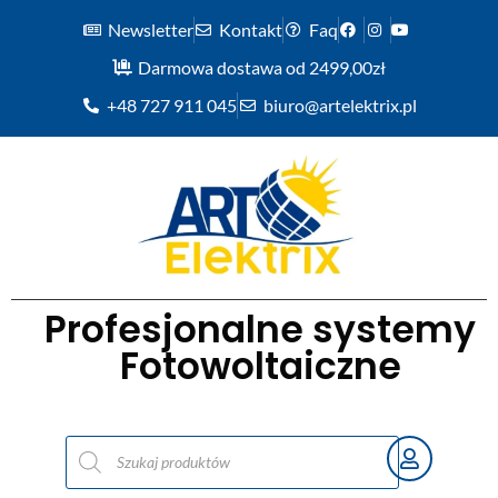
Newsletter
Kontakt
Faq
Darmowa dostawa od 2499,00zł
+48 727 911 045
biuro@artelektrix.pl
Profesjonalne systemy
Fotowoltaiczne