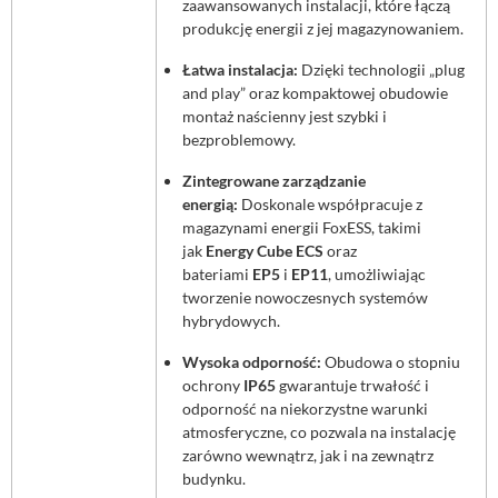
zaawansowanych instalacji, które łączą
produkcję energii z jej magazynowaniem.
Łatwa instalacja:
Dzięki technologii „plug
and play” oraz kompaktowej obudowie
montaż naścienny jest szybki i
bezproblemowy.
Zintegrowane zarządzanie
energią:
Doskonale współpracuje z
magazynami energii FoxESS, takimi
jak
Energy Cube ECS
oraz
bateriami
EP5
i
EP11
, umożliwiając
tworzenie nowoczesnych systemów
hybrydowych.
Wysoka odporność:
Obudowa o stopniu
ochrony
IP65
gwarantuje trwałość i
odporność na niekorzystne warunki
atmosferyczne, co pozwala na instalację
zarówno wewnątrz, jak i na zewnątrz
budynku.