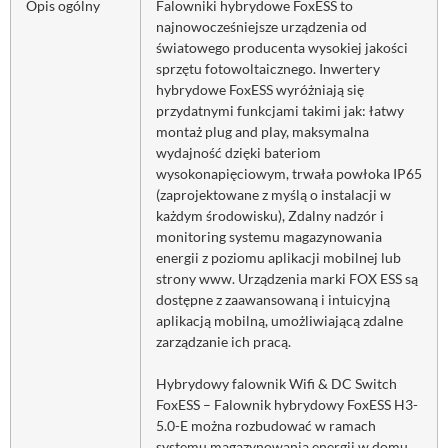
Opis ogólny
Falowniki hybrydowe FoxESS to
najnowocześniejsze urządzenia od
światowego producenta wysokiej jakości
sprzętu fotowoltaicznego. Inwertery
hybrydowe FoxESS wyróżniają się
przydatnymi funkcjami takimi jak: łatwy
montaż plug and play, maksymalna
wydajność dzięki bateriom
wysokonapięciowym, trwała powłoka IP65
(zaprojektowane z myślą o instalacji w
każdym środowisku), Zdalny nadzór i
monitoring systemu magazynowania
energii z poziomu aplikacji mobilnej lub
strony www. Urządzenia marki FOX ESS są
dostępne z zaawansowaną i intuicyjną
aplikacją mobilną, umożliwiającą zdalne
zarządzanie ich pracą.
Hybrydowy falownik Wifi & DC Switch
FoxESS – Falownik hybrydowy FoxESS H3-
5.0-E można rozbudować w ramach
systemu magazynowania energii w domu