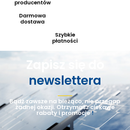
producentów
Darmowa
dostawa
Szybkie
płatności
Zapisz się do
newslettera
Bądź zawsze na bieżąco, nie przegap
żadnej okazji. Otrzymasz ciekawe
rabaty i promocje
!