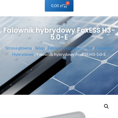
0
0,00
zł
Falownik hybrydowy FoxESS H3-
5.0-E
Strona główna
/
Sklep
/
Falowniki i przetwornice
/
Falowniki
Hybrydowe
/ Falownik hybrydowy FoxESS H3-5.0-E