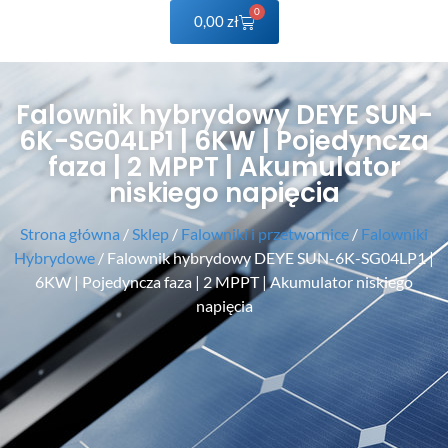
0
0,00
zł
Falownik hybrydowy DEYE SUN-
6K-SG04LP1 | 6KW | Pojedyncza
faza | 2 MPPT | Akumulator
niskiego napięcia
Strona główna
/
Sklep
/
Falowniki i przetwornice
/
Falowniki
Hybrydowe
/ Falownik hybrydowy DEYE SUN-6K-SG04LP1 |
6KW | Pojedyncza faza | 2 MPPT | Akumulator niskiego
napięcia