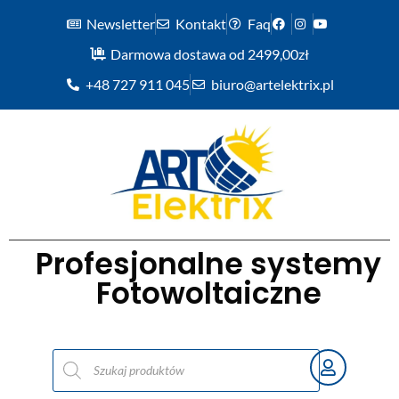
Newsletter
Kontakt
Faq
Darmowa dostawa od 2499,00zł
+48 727 911 045
biuro@artelektrix.pl
Profesjonalne systemy
Fotowoltaiczne