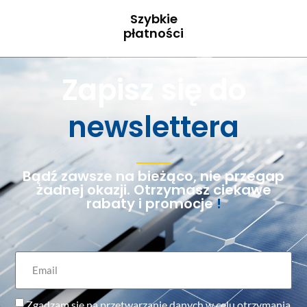
Szybkie
płatności
Zapisz się do
newslettera
Bądź zawsze na bieżąco, nie przegap
żadnej okazji. Otrzymasz ciekawe
rabaty i promocje
!
Zgadzam się na przetwarzanie danych w celu otrzymania