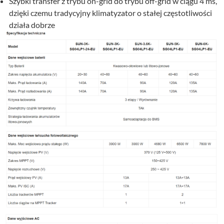
Szybki transfer z trybu on-grid do trybu off-grid w ciągu 4 ms,
dzięki czemu tradycyjny klimatyzator o stałej częstotliwości
działa dobrze