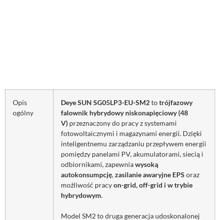
Opis
Deye SUN SG05LP3-EU-SM2
to
trójfazowy
ogólny
falownik hybrydowy niskonapięciowy (48
V)
przeznaczony do pracy z systemami
fotowoltaicznymi i magazynami energii. Dzięki
inteligentnemu zarządzaniu przepływem energii
pomiędzy panelami PV, akumulatorami, siecią i
odbiornikami, zapewnia
wysoką
autokonsumpcję
,
zasilanie awaryjne EPS
oraz
możliwość pracy
on-grid, off-grid i w trybie
hybrydowym
.
Model SM2 to druga generacja udoskonalonej