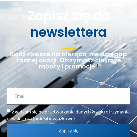
Zapisz się do
newslettera
Bądź zawsze na bieżąco, nie przegap
żadnej okazji. Otrzymasz ciekawe
rabaty i promocje
!
Zgadzam się na przetwarzanie danych w celu otrzymania
newslettera (pole obowiązkowe)
Zapisz się