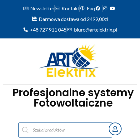
Newsletter
Kontakt
Faq
Darmowa dostawa od 2499,00zł
+48 727 911 045
biuro@artelektrix.pl
Profesjonalne systemy
Fotowoltaiczne