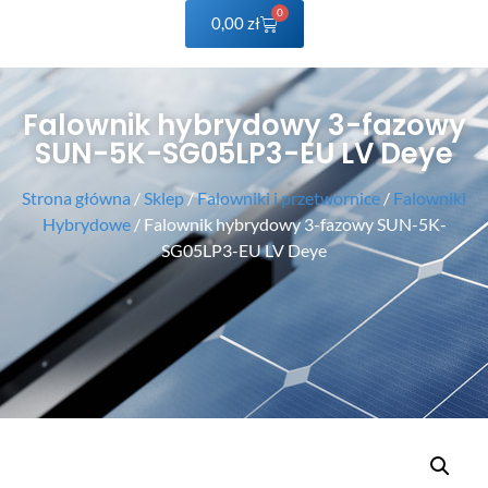
0
0,00
zł
Falownik hybrydowy 3-fazowy
SUN-5K-SG05LP3-EU LV Deye
Strona główna
/
Sklep
/
Falowniki i przetwornice
/
Falowniki
Hybrydowe
/ Falownik hybrydowy 3-fazowy SUN-5K-
SG05LP3-EU LV Deye