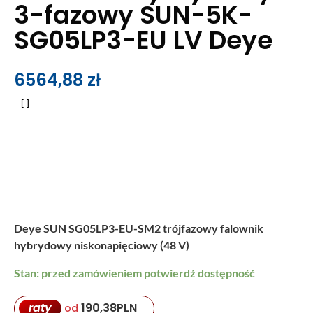
3-fazowy SUN-5K-
SG05LP3-EU LV Deye
6564,88
zł
Deye SUN SG05LP3-EU-SM2
trójfazowy falownik
hybrydowy niskonapięciowy (48 V)
Stan: przed zamówieniem potwierdź dostępność
raty
190,38
PLN
od