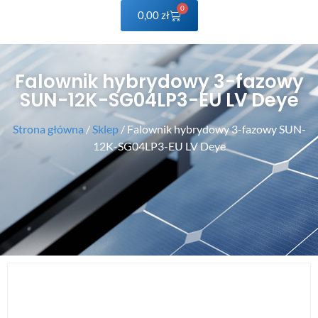
0
0,00
zł
Falownik hybrydowy 3-fazowy
SUN-12K-SG04LP3-EU LV Deye
Strona główna
/
Sklep
/ Falownik hybrydowy 3-fazowy SUN-
12K-SG04LP3-EU LV Deye