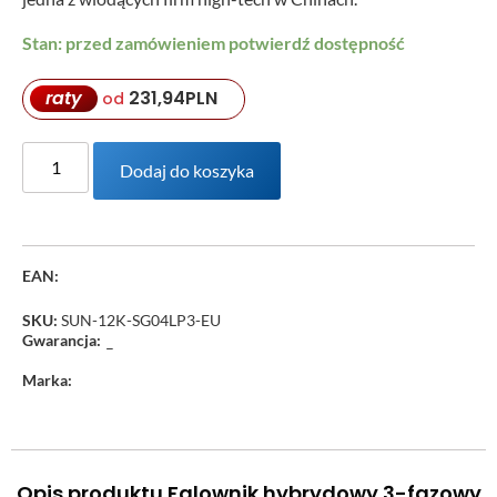
Stan: przed zamówieniem potwierdź dostępność
raty
231,94
PLN
od
Dodaj do koszyka
EAN:
SKU:
SUN-12K-SG04LP3-EU
Gwarancja:
–
Marka:
Opis produktu Falownik hybrydowy 3-fazowy