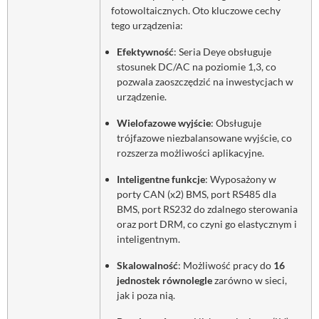
fotowoltaicznych. Oto kluczowe cechy
tego urządzenia:
Efektywność
: Seria Deye obsługuje
stosunek DC/AC na poziomie 1,3, co
pozwala zaoszczędzić na inwestycjach w
urządzenie.
Wielofazowe wyjście
: Obsługuje
trójfazowe niezbalansowane wyjście, co
rozszerza możliwości aplikacyjne.
Inteligentne funkcje
: Wyposażony w
porty CAN (x2) BMS, port RS485 dla
BMS, port RS232 do zdalnego sterowania
oraz port DRM, co czyni go elastycznym i
inteligentnym.
Skalowalność
: Możliwość pracy do
16
jednostek równolegle
zarówno w sieci,
jak i poza nią.