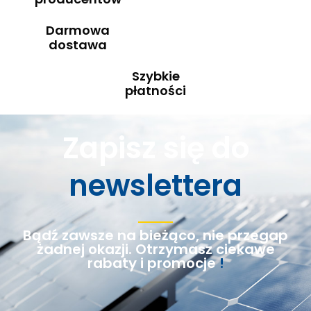
Darmowa
dostawa
Szybkie
płatności
Zapisz się do
newslettera
Bądź zawsze na bieżąco, nie przegap
żadnej okazji. Otrzymasz ciekawe
rabaty i promocje
!