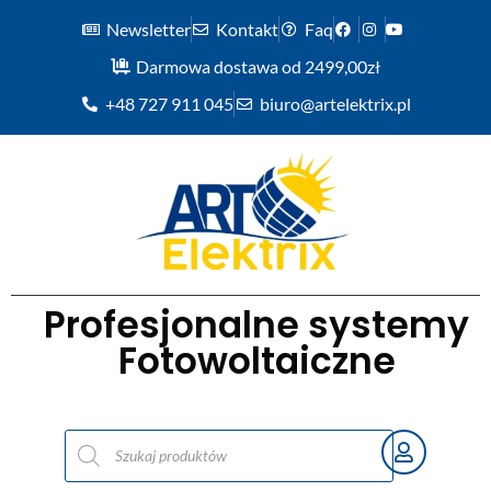
Newsletter
Kontakt
Faq
Darmowa dostawa od 2499,00zł
+48 727 911 045
biuro@artelektrix.pl
Profesjonalne systemy
Fotowoltaiczne