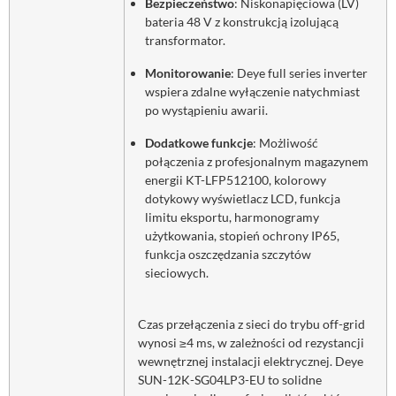
Bezpieczeństwo
: Niskonapięciowa (LV)
bateria 48 V z konstrukcją izolującą
transformator.
Monitorowanie
: Deye full series inverter
wspiera zdalne wyłączenie natychmiast
po wystąpieniu awarii.
Dodatkowe funkcje
: Możliwość
połączenia z profesjonalnym magazynem
energii KT-LFP512100, kolorowy
dotykowy wyświetlacz LCD, funkcja
limitu eksportu, harmonogramy
użytkowania, stopień ochrony IP65,
funkcja oszczędzania szczytów
sieciowych.
Czas przełączenia z sieci do trybu off-grid
wynosi ≥4 ms, w zależności od rezystancji
wewnętrznej instalacji elektrycznej. Deye
SUN-12K-SG04LP3-EU to solidne