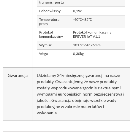
transmisji portu
Pobór własny
0,1W
Temperatura
-40℃~ 85℃
pracy
Protokół
Protokół komunikacyjny
komunikacyjny
EPEVER IoT V1.1
Wymiar
101.2* 64* 26mm
Waga
0,30kg.
Gwarancja
Udzielamy 24-miesięcznej gwarancji na nasze
produkty. Gwarantujemy, że nasze produkty
zostały wyprodukowane zgodnie z aktualnymi
wymogami europejskich norm bezpieczeństwa i
jakości. Gwarancja obejmuje wszelkie wady
produkcyjne w zakresie materiałów i
wykonania.