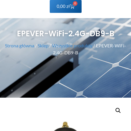
0
0,00
zł
EPEVER-WiFi-2.4G-DB9-B
Strona główna
/
Sklep
/
Wszystkie produkty
/ EPEVER-WiFi-
2.4G-DB9-B