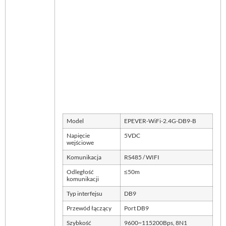
Model
EPEVER-WiFi-2.4G-DB9-B
Napięcie
5VDC
wejściowe
Komunikacja
RS485 / WIFI
Odległość
≤50m
komunikacji
Typ interfejsu
DB9
Przewód łączący
Port DB9
Szybkość
9600~115200Bps, 8N1