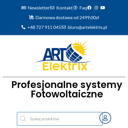
Newsletter
Kontakt
Faq
Darmowa dostawa od 2499,00zł
+48 727 911 045
biuro@artelektrix.pl
Profesjonalne systemy
Fotowoltaiczne