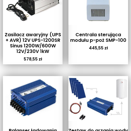
Zasilacz awaryjny (UPS
Centrala sterująca
+ AVR) 12V UPS-1200SR
modułu p-poż SMP-100
Sinus 1200W/600W
445,55
zł
12V/230V 1kW
578,55
zł
Balanser ładowania
Zestaw do grzania wody