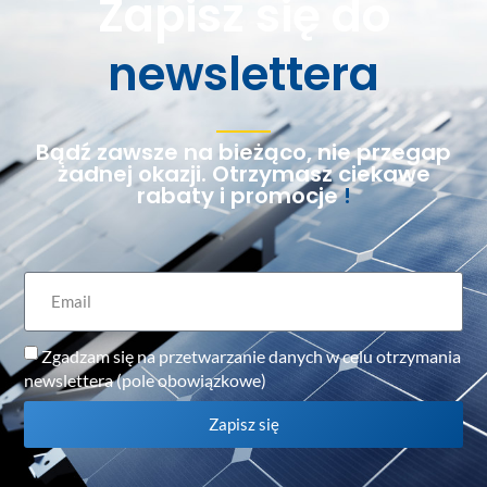
Zapisz się do
newslettera
Bądź zawsze na bieżąco, nie przegap
żadnej okazji. Otrzymasz ciekawe
rabaty i promocje
!
Zgadzam się na przetwarzanie danych w celu otrzymania
newslettera (pole obowiązkowe)
Zapisz się