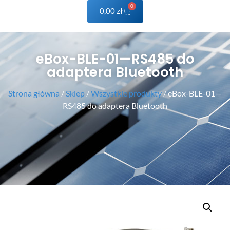
0
0,00
zł
eBox-BLE-01—RS485 do
adaptera Bluetooth
Strona główna
/
Sklep
/
Wszystkie produkty
/ eBox-BLE-01—
RS485 do adaptera Bluetooth