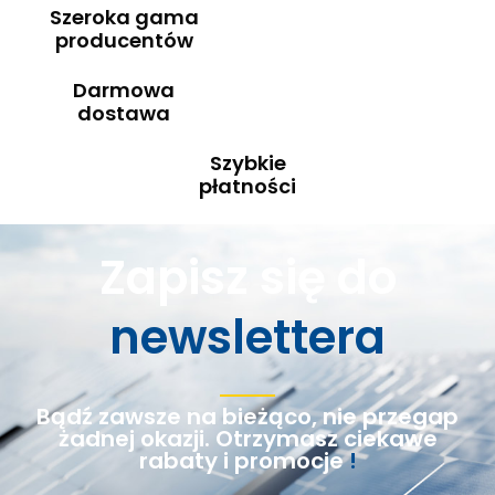
Szeroka gama
producentów
Darmowa
dostawa
Szybkie
płatności
Zapisz się do
newslettera
Bądź zawsze na bieżąco, nie przegap
żadnej okazji. Otrzymasz ciekawe
rabaty i promocje
!