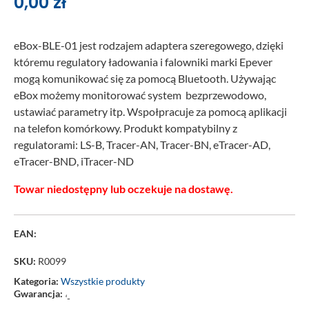
0,00
zł
eBox-BLE-01 jest rodzajem adaptera szeregowego, dzięki
któremu regulatory ładowania i falowniki marki Epever
mogą komunikować się za pomocą Bluetooth. Używając
eBox możemy monitorować system bezprzewodowo,
ustawiać parametry itp. Wspołpracuje za pomocą aplikacji
na telefon komórkowy. Produkt kompatybilny z
regulatorami: LS-B
, Tracer-AN, Tracer-BN, eTracer-AD,
eTracer-BND, iTracer-ND
Towar niedostępny lub oczekuje na dostawę.
EAN:
SKU:
R0099
Kategoria:
Wszystkie produkty
Gwarancja:
‘-