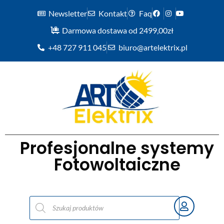
Newsletter
Kontakt
Faq
Darmowa dostawa od 2499,00zł
+48 727 911 045
biuro@artelektrix.pl
Profesjonalne systemy
Fotowoltaiczne