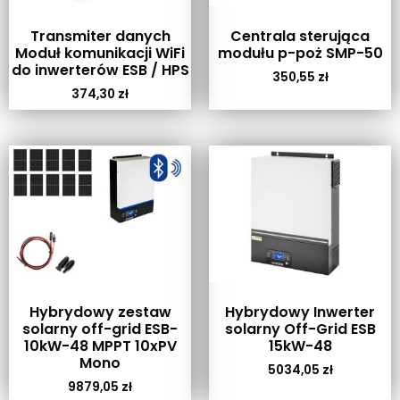
Transmiter danych
Centrala sterująca
Moduł komunikacji WiFi
modułu p-poż SMP-50
do inwerterów ESB / HPS
350,55
zł
374,30
zł
Hybrydowy zestaw
Hybrydowy Inwerter
solarny off-grid ESB-
solarny Off-Grid ESB
10kW-48 MPPT 10xPV
15kW-48
Mono
5034,05
zł
9879,05
zł