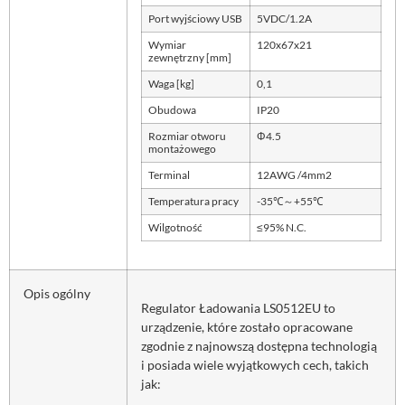
Port wyjściowy USB
5VDC/1.2A
Wymiar
120x67x21
zewnętrzny [mm]
Waga [kg]
0,1
Obudowa
IP20
Rozmiar otworu
Φ4.5
montażowego
Terminal
12AWG /4mm2
Temperatura pracy
-35℃～+55℃
Wilgotność
≤95% N.C.
Opis ogólny
Regulator Ładowania LS0512EU to
urządzenie, które zostało opracowane
zgodnie z najnowszą dostępna technologią
i posiada wiele wyjątkowych cech, takich
jak: