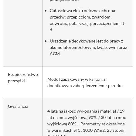
Całościowa elektroniczna ochrona
przeciw: przepięciom, zwarciom,
odwrotną polaryzacją, przeciążeniem i t
d.
Urządzenie dedykowane jest do pracy z
akumulatorem żelowym, kwasowym oraz
AGM.
Bezpieczeństwo
Moduł zapakowany w karton, z
przesyłki
dodatkowym zabezpieczeniem z przodu.
Gwarancja
4 lata na jakość wykonania i materiał / 19
lat na moc wyjściową 90%, / 30 lat na moc
wyjściową 80% – Parametry są określone
w warunkach STC: 1000 W/m2; 25 stopni