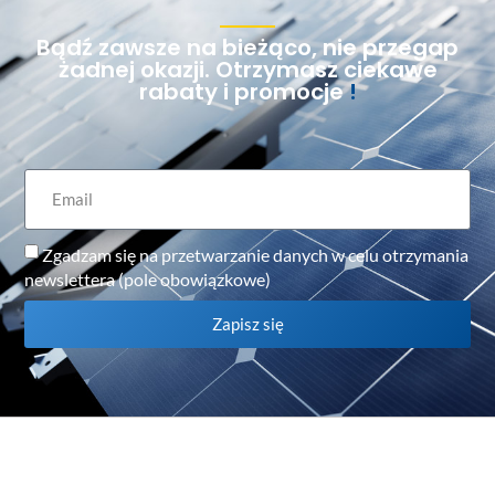
Bądź zawsze na bieżąco, nie przegap
żadnej okazji. Otrzymasz ciekawe
rabaty i promocje
!
Zgadzam się na przetwarzanie danych w celu otrzymania
newslettera (pole obowiązkowe)
Zapisz się