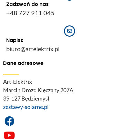
Zadzwoń do nas
+48 727 911 045
Napisz
biuro@artelektrix.pl
Dane adresowe
Art-Elektrix
Marcin Drozd Klęczany 207A
39-127 Będziemyśl
zestawy-solarne.pl