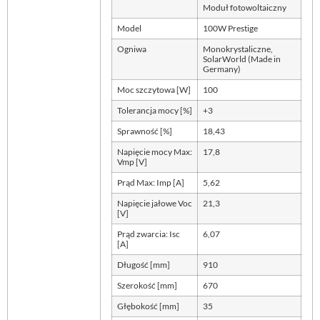
Moduł fotowoltaiczny
Model
100W Prestige
Ogniwa
Monokrystaliczne,
SolarWorld (Made in
Germany)
Moc szczytowa [W]
100
Tolerancja mocy [%]
+3
Sprawność [%]
18,43
Napięcie mocy Max:
17,8
Vmp [V]
Prąd Max: Imp [A]
5,62
Napięcie jałowe Voc
21,3
[V]
Prąd zwarcia: Isc
6,07
[A]
Długość [mm]
910
Szerokość [mm]
670
Głębokość [mm]
35