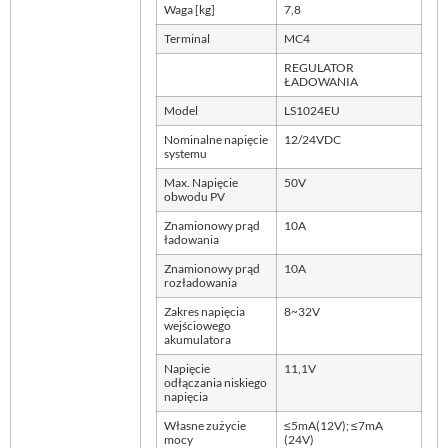
Waga [kg]
7,8
Terminal
MC4
REGULATOR
ŁADOWANIA
Model
LS1024EU
Nominalne napięcie
12/24VDC
systemu
Max. Napięcie
50V
obwodu PV
Znamionowy prąd
10A
ładowania
Znamionowy prąd
10A
rozładowania
Zakres napięcia
8~32V
wejściowego
akumulatora
Napięcie
11,1V
odłączania niskiego
napięcia
Własne zużycie
≤5mA(12V); ≤7mA
mocy
(24V)