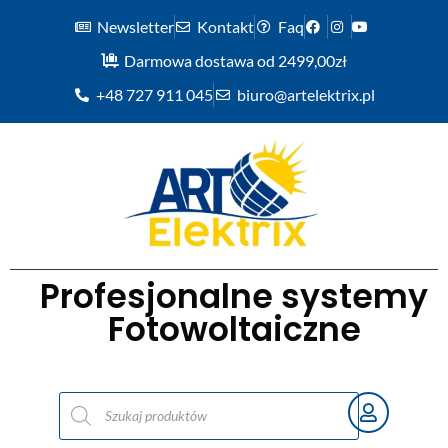
Newsletter
Kontakt
Faq
Darmowa dostawa od 2499,00zł
+48 727 911 045
biuro@artelektrix.pl
Profesjonalne systemy
Fotowoltaiczne