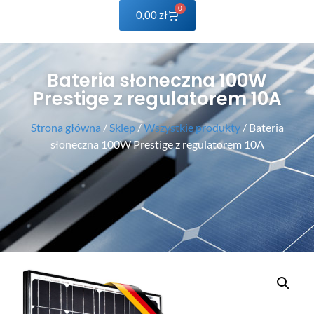
0
0,00
zł
Bateria słoneczna 100W
Prestige z regulatorem 10A
Strona główna
/
Sklep
/
Wszystkie produkty
/ Bateria
słoneczna 100W Prestige z regulatorem 10A