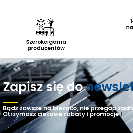
1
na
Szeroka gama
producentów
Zapisz się do
newsle
Bądź zawsze na bieżąco, nie przegap żadne
Otrzymasz ciekawe rabaty i promocje
!