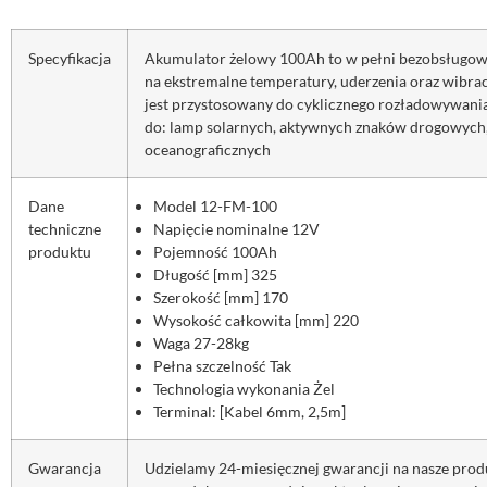
Specyfikacja
Akumulator żelowy 100Ah to w pełni bezobsługowy 
na ekstremalne temperatury, uderzenia oraz wibra
jest przystosowany do cyklicznego rozładowywania
do: lamp solarnych, aktywnych znaków drogowych, 
oceanograficznych
Dane
Model 12-FM-100
techniczne
Napięcie nominalne 12V
produktu
Pojemność 100Ah
Długość [mm] 325
Szerokość [mm] 170
Wysokość całkowita [mm] 220
Waga 27-28kg
Pełna szczelność Tak
Technologia wykonania Żel
Terminal: [Kabel 6mm, 2,5m]
Gwarancja
Udzielamy 24-miesięcznej gwarancji na nasze produ