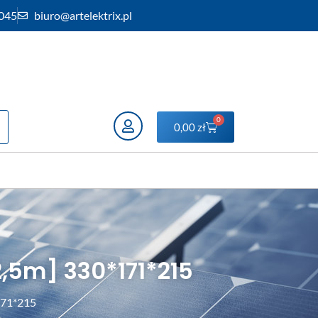
 045
biuro@artelektrix.pl
0
0,00
zł
,5m] 330*171*215
171*215