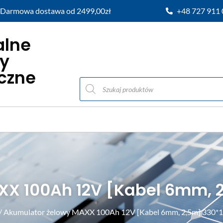
Darmowa dostawa od 2499,00zł
+48 727 911
alne
y
iczne
X 100Ah 12V [Kabel 6mm, 2
/ Akumulator żelowy MAXX 100Ah 12V [Kabel 6mm, 2,5m] 330*