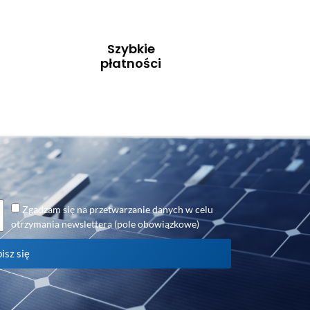
Szybkie
płatności
Zgadzam się na przetwarzanie danych w celu
otrzymania newslettera (pole obowiązkowe)
isz się