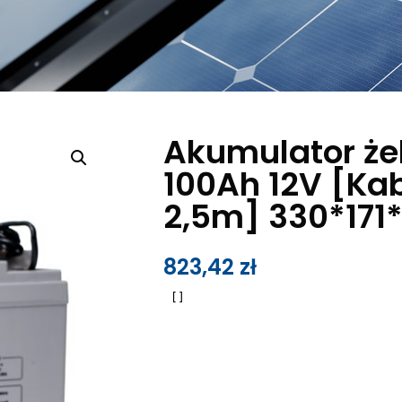
Akumulator ż
100Ah 12V [Ka
2,5m] 330*171
823,42
zł