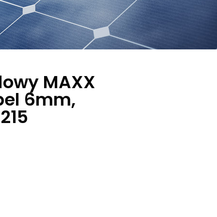
elowy MAXX
bel 6mm,
*215