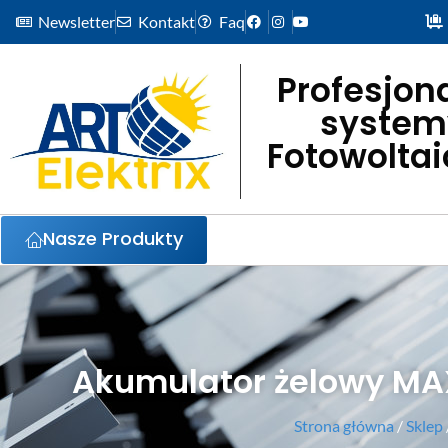
Newsletter
Kontakt
Faq
Profesjon
system
Fotowolta
Nasze Produkty
Akumulator żelowy MAX
Strona główna
/
Sklep