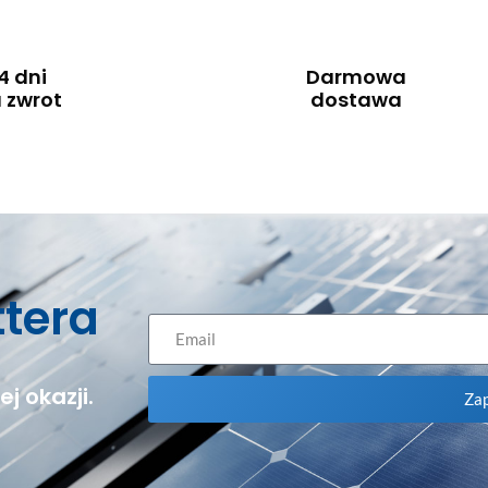
4 dni
Darmowa
 zwrot
dostawa
ttera
j okazji.
Zap