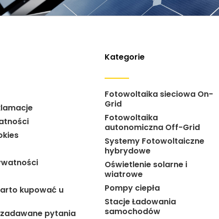
Kategorie
Fotowoltaika sieciowa On-
Grid
klamacje
Fotowoltaika
atności
autonomiczna Off-Grid
okies
Systemy Fotowoltaiczne
hybrydowe
ywatności
Oświetlenie solarne i
wiatrowe
Pompy ciepła
arto kupować u
Stacje Ładowania
samochodów
j zadawane pytania