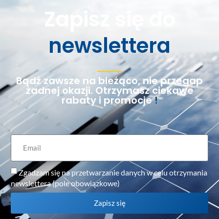
Zapisz się do
newslettera
Bądź zawsze na bieżąco, nie przegap
żadnej okazji. Otrzymasz ciekawe
rabaty i promocje
!
Zgadzam się na przetwarzanie danych w celu otrzymania
newslettera (pole obowiązkowe)
Zapisz się