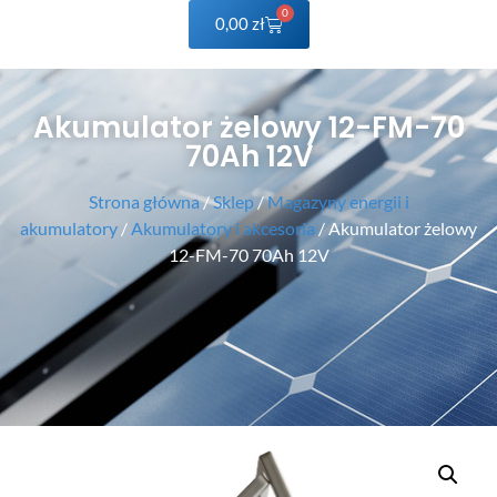
0
0,00
zł
Akumulator żelowy 12-FM-70
70Ah 12V
Strona główna
/
Sklep
/
Magazyny energii i
akumulatory
/
Akumulatory i akcesoria
/ Akumulator żelowy
12-FM-70 70Ah 12V