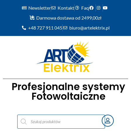
Newsletter
Kontakt
Faq
Darmowa dostawa od 2499,00zł
+48 727 911 045
biuro@artelektrix.pl
Profesjonalne systemy
Fotowoltaiczne