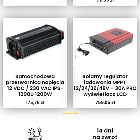
711,55
zł
Samochodowa
Solarny regulator
przetwornica napięcia
ładowania MPPT
12 VDC / 230 VAC IPS-
12/24/36/48V – 30A PRO
1200U 1200W
wyświetlacz LCD
175,75
zł
759,05
zł
14 dni
na zwrot