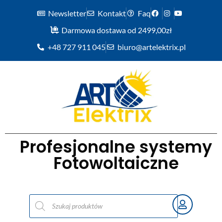
Newsletter
Kontakt
Faq
Darmowa dostawa od 2499,00zł
+48 727 911 045
biuro@artelektrix.pl
Profesjonalne systemy
Fotowoltaiczne