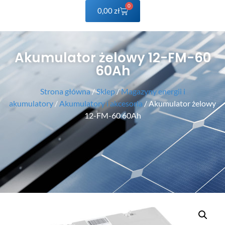
0
0,00
zł
Akumulator żelowy 12-FM-60
60Ah
Strona główna
/
Sklep
/
Magazyny energii i
akumulatory
/
Akumulatory i akcesoria
/ Akumulator żelowy
12-FM-60 60Ah