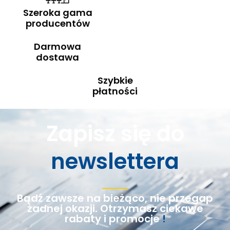
Szeroka gama
producentów
Darmowa
dostawa
Szybkie
płatności
Zapisz się do
newslettera
Bądź zawsze na bieżąco, nie przegap
żadnej okazji. Otrzymasz ciekawe
rabaty i promocje
!