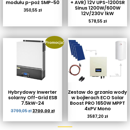
modułu p-poż SMP-50
+ AVR) 12V UPS-1200SR
Sinus 1200W/600W
350,55
zł
12V/230V 1kW
578,55
zł
Promocja!
Hybrydowy Inwerter
Zestaw do grzania wody
solarny Off-Grid ESB
w bojlerach ECO Solar
7.5kW-24
Boost PRO 1650W MPPT
4xPV Mono
3799,05
zł
3700,00
zł
3587,20
zł