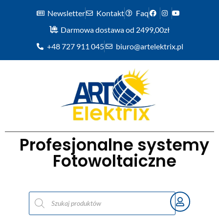
Newsletter
Kontakt
Faq
Darmowa dostawa od 2499,00zł
+48 727 911 045
biuro@artelektrix.pl
Profesjonalne systemy
Fotowoltaiczne