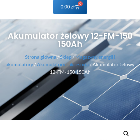
0
0,00
zł
Akumulator żelowy 12-FM-150
150Ah
Strona główna
/
Sklep
/
Magazyny energii i
akumulatory
/
Akumulatory i akcesoria
/ Akumulator żelowy
12-FM-150 150Ah