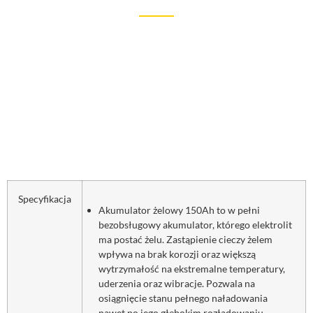
Specyfikacja
Akumulator żelowy 150Ah to w pełni
bezobsługowy akumulator, którego elektrolit
ma postać żelu. Zastąpienie cieczy żelem
wpływa na brak korozji oraz większą
wytrzymałość na ekstremalne temperatury,
uderzenia oraz wibracje. Pozwala na
osiągnięcie stanu pełnego naładowania
nawet po jego głębokim rozładowaniu.