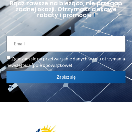
Bądź zawsze na bieżąco, nie przegap
żadnej okazji. Otrzymasz ciekawe
rabaty i promocje
!
Zgadzam się na przetwarzanie danych w celu otrzymania
newslettera (pole obowiązkowe)
Zapisz się