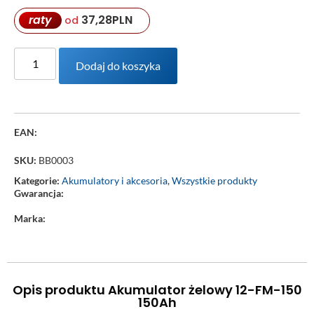
raty
37,28
PLN
od
Dodaj do koszyka
EAN:
SKU:
BB0003
Kategorie:
Akumulatory i akcesoria
,
Wszystkie produkty
Gwarancja:
Marka:
Opis produktu Akumulator żelowy 12-FM-150
150Ah