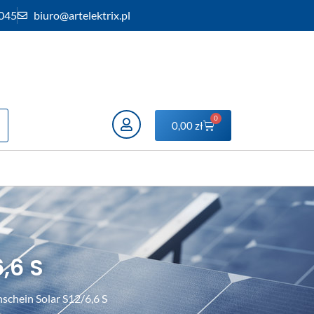
 045
biuro@artelektrix.pl
0
0,00
zł
,6 S
chein Solar S12/6,6 S