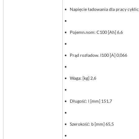
Napięcie ładowania dla pracy cyklic
Pojemn.nom: C100 [Ah] 6,6
Prąd rozładow. I100 [A] 0,066
Waga: [kg] 2,6
Długość: l [mm] 151,7
Szerokość: b [mm] 65,5