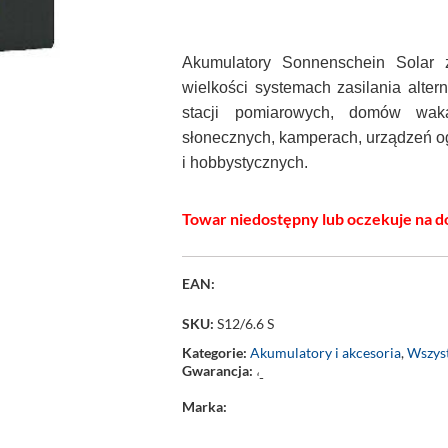
Akumulatory Sonnenschein Solar 
wielkości systemach zasilania alter
stacji pomiarowych, domów waka
słonecznych, kamperach, urządzeń 
i hobbystycznych.
Towar niedostępny lub oczekuje na d
EAN:
SKU:
S12/6.6 S
Kategorie:
Akumulatory i akcesoria
,
Wszyst
Gwarancja:
‘-
Marka: