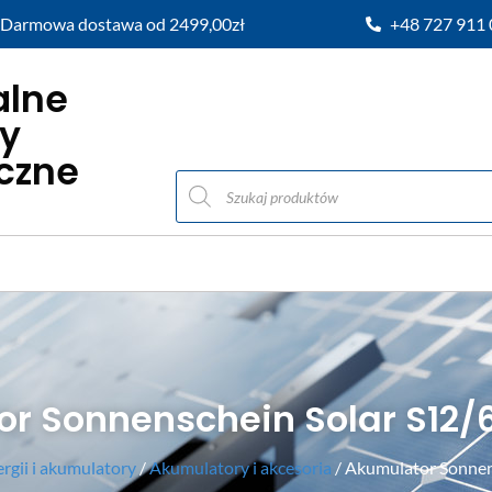
Darmowa dostawa od 2499,00zł
+48 727 911
alne
y
iczne
r Sonnenschein Solar S12/6
gii i akumulatory
/
Akumulatory i akcesoria
/ Akumulator Sonnens