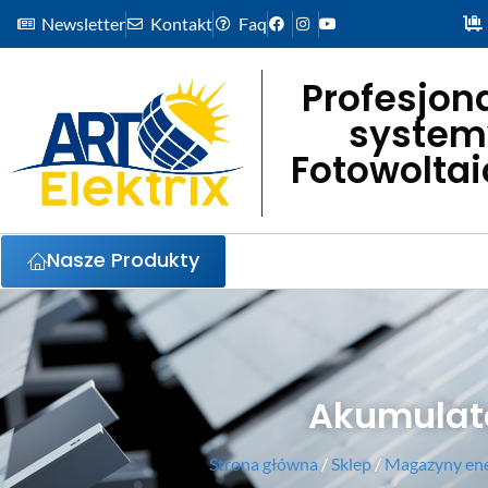
Newsletter
Kontakt
Faq
Profesjon
system
Fotowolta
Nasze Produkty
Akumulato
Strona główna
/
Sklep
/
Magazyny ener