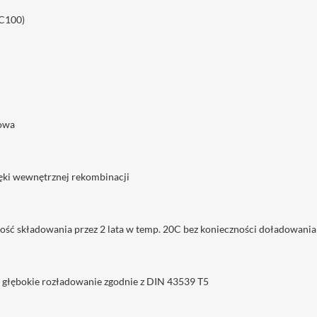
(C100)
iowa
ięki wewnętrznej rekombinacji
ość składowania przez 2 lata w temp. 20C bez konieczności doładowania
e głębokie rozładowanie zgodnie z DIN 43539 T5