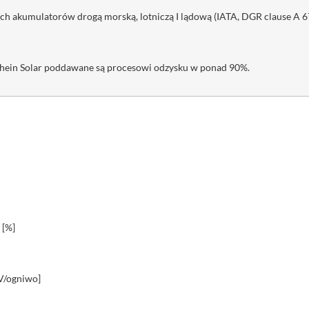
h akumulatorów drogą morską, lotniczą I lądową (IATA, DGR clause A 6
chein Solar poddawane są procesowi odzysku w ponad 90%.
 [%]
V/ogniwo]